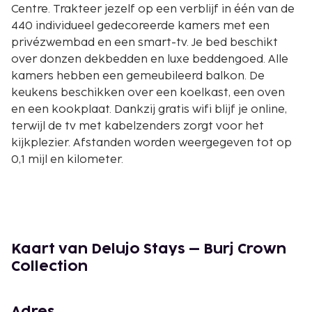
Centre. Trakteer jezelf op een verblijf in één van de
440 individueel gedecoreerde kamers met een
privézwembad en een smart-tv. Je bed beschikt
over donzen dekbedden en luxe beddengoed. Alle
kamers hebben een gemeubileerd balkon. De
keukens beschikken over een koelkast, een oven
en een kookplaat. Dankzij gratis wifi blijf je online,
terwijl de tv met kabelzenders zorgt voor het
kijkplezier. Afstanden worden weergegeven tot op
0,1 mijl en kilometer.
Dubai Opera - 0,3 km
Dubai Fountain - 0,7 km
Burj Khalifa - 0,9 km
Emaar Square - 0,9 km
Dubai Mall - 1 km
Kaart van Delujo Stays – Burj Crown
Souk al Bahar - 1,5 km
Collection
Dubai Aquarium & Underwater Zoo - 1,6 km
KidZania (amusementscentrum) - 1,6 km
Adres