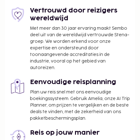
kenmerken van dit appartement zijn een
Vertrouwd door reizigers
picknickplaats, barbecues en badmeesters op
wereldwijd
locatie.
Met meer dan 30 jaar ervaring maakt Sembo
De volgende kosten dienen bij de accommodatie te
deel uit van de wereldwijd vertrouwde Stena-
worden betaald. De kosten kunnen inclusief
groep. We worden erkend voor onze
toepasselijke belastingen zijn:
expertise en ondersteund door
Borgsom: AED 500 per accommodatie, per
toonaangevende accreditaties in de
industrie, vooral op het gebied van
verblijf
autoreizen.
De stad heft de volgende belasting: AED 10.00
per accommodatie, per nacht.
Eenvoudige reisplanning
De stad heft een toeristenbelasting die je aan
de accommodatie dient te betalen. De
Plan uw reis snel met ons eenvoudige
boekingssysteem. Gebruik Amelia, onze AI Trip
belasting bedraagt AED 10.00 per nacht voor de
Planner, om prijzen te vergelijken en de beste
eerste kamer en stijgt met AED 10.00 per nacht
deals te vinden, met de zekerheid van ons
voor elke extra kamer.
pakketbeschermingsplan.
We hebben alle kosten vermeld die de
Reis op jouw manier
accommodatie aan ons heeft doorgegeven.