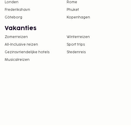
Londen
Rome
Frederikshavn
Phuket
Göteborg
Kopenhagen
Vakanties
Zomerreizen
Winterreizen
All-Inclusive reizen
Sport trips
Gezinsvriendelijke hotels
Stedenreis
Musicalreizen