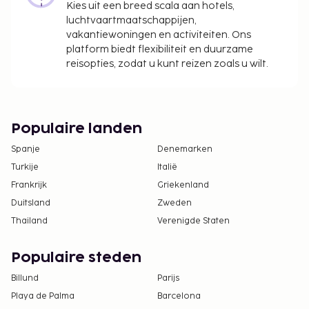
Kies uit een breed scala aan hotels,
Vroeg inchecken is tegen een toeslag mogelijk
luchtvaartmaatschappijen,
(onder voorbehoud van beschikbaarheid)
vakantiewoningen en activiteiten. Ons
Laat uitchecken is tegen een toeslag mogelijk
platform biedt flexibiliteit en duurzame
(onder voorbehoud van beschikbaarheid)
reisopties, zodat u kunt reizen zoals u wilt.
Deze lijst is mogelijk niet volledig. Toeslagen en
borgsommen zijn mogelijk excl. btw en kunnen
wijzigen.
Populaire landen
Het zwembad is toegankelijk van 08.00 uur tot
Spanje
Denemarken
22.00 uur.
Turkije
Italië
Alleen geregistreerde hotelgasten worden in de
Frankrijk
Griekenland
kamers toegelaten.
Duitsland
Zweden
Contacloos inchecken en contactloos
Thailand
Verenigde Staten
uitchecken zijn mogelijk.
Populaire steden
Billund
Parijs
Playa de Palma
Barcelona