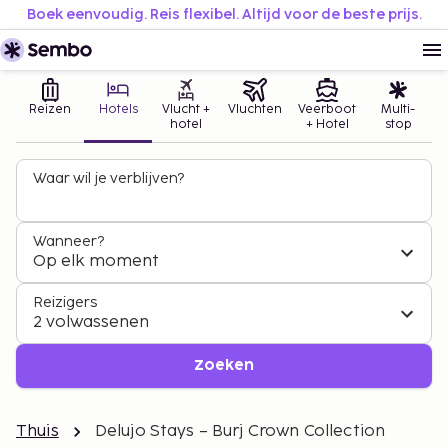
Boek eenvoudig. Reis flexibel. Altijd voor de beste prijs.
Reizen
Hotels
Vlucht +
Vluchten
Veerboot
Multi-
hotel
+ Hotel
stop
Waar wil je verblijven?
Wanneer?
Op elk moment
Reizigers
2 volwassenen
Zoeken
Thuis
Delujo Stays – Burj Crown Collection