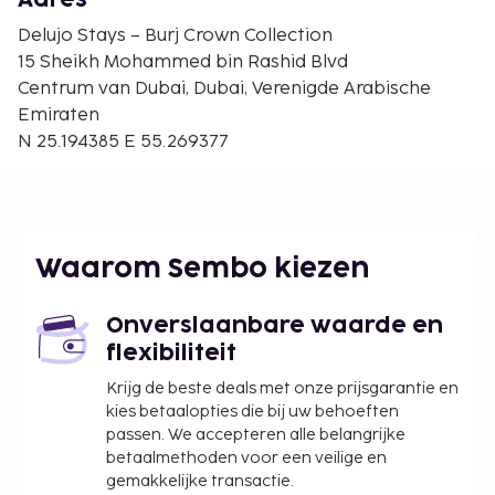
Waterkanaal van Dubai - 1,9 km
Coca-Cola Arena - 2 km
Delujo Stays – Burj Crown Collection
Waterval in waterkanaal van Dubai - 2,2 km
15 Sheikh Mohammed bin Rashid Blvd
Stadswandeling - 2,4 km
Centrum van Dubai, Dubai, Verenigde Arabische
Derby Kunstgalerij - 2,8 km
Emiraten
Boulevard at Emirates Towers - 3,3 km
N 25.194385 E 55.269377
Museum van de Toekomst - 3,8 km
De dichtstbijgelegen grootste luchthavens zijn:
Dubai (DXB-Dubai Intl.) - 15,8 km
Sharjah (SHJ-Sharjah Intl.) - 40,1 km
Waarom Sembo kiezen
Dubai (DWC-Al Maktoum Intl.) - 51 km
De aanbevolen luchthaven voor Delujo Stays – Burj
Onverslaanbare waarde en
Crown Collection is Dubai (DXB-Dubai Intl.).
flexibiliteit
Enkele van de voorzieningen zijn een
Krijg de beste deals met onze prijsgarantie en
businesscentrum, een stomerij/wasserijservice en
kies betaalopties die bij uw behoeften
een 24-uurs receptie. Duik in één van de 2
passen. We accepteren alle belangrijke
buitenzwembaden of geniet van andere recreatieve
betaalmethoden voor een veilige en
gemakkelijke transactie.
voorzieningen zoals fitnessfaciliteiten. Andere