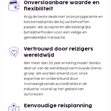
Onverslaanbare waarde en
een wasserij. De accommodatie heeft een tuin waar
flexibiliteit
je van het uitzicht kunt genieten. Gasten van Hotel
Downtown kunnen genieten van een lekkere
Krijg de beste deals met onze prijsgarantie en
kies betaalopties die bij uw behoeften
maaltijd in het restaurant of iets halen bij de
passen. We accepteren alle belangrijke
snackbar/deli. Bestel je favoriete drankje in een
betaalmethoden voor een veilige en
bar/lounge. Dagelijks kun je van 07.30 uur tot 09.30
gemakkelijke transactie.
uur genieten van een gratis continentaal ontbijt.
De volgende kosten dienen bij de accommodatie te
Vertrouwd door reizigers
worden betaald. De kosten kunnen inclusief
wereldwijd
toepasselijke belastingen zijn:
Met meer dan 30 jaar ervaring maakt Sembo
Het is mogelijk dat je de volgende toeslagen
deel uit van de wereldwijd vertrouwde Stena-
groep. We worden erkend voor onze
dient te betalen bij de accommodatie: de
expertise en ondersteund door
nationale btw (13%). Niet-inwoners met een
toonaangevende accreditaties in de
geldig paspoort en toeristenvisum zijn
industrie, vooral op het gebied van
vrijgesteld van de btw.
autoreizen.
We hebben alle kosten vermeld die de
Eenvoudige reisplanning
accommodatie aan ons heeft doorgegeven.