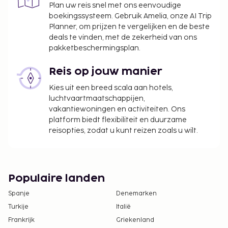
Plan uw reis snel met ons eenvoudige
Toeslag voor late check-in tussen middernacht
boekingssysteem. Gebruik Amelia, onze AI Trip
en 07.00 uur
Planner, om prijzen te vergelijken en de beste
deals te vinden, met de zekerheid van ons
Deze lijst is mogelijk niet volledig. Toeslagen en
pakketbeschermingsplan.
borgsommen zijn mogelijk excl. btw en kunnen
wijzigen.
Reis op jouw manier
Kinderen komen mogelijk niet in aanmerking
Kies uit een breed scala aan hotels,
voor gratis ontbijt.
luchtvaartmaatschappijen,
vakantiewoningen en activiteiten. Ons
platform biedt flexibiliteit en duurzame
reisopties, zodat u kunt reizen zoals u wilt.
Populaire landen
Spanje
Denemarken
Turkije
Italië
Frankrijk
Griekenland