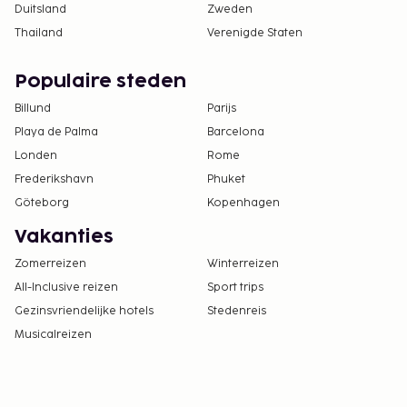
Duitsland
Zweden
Thailand
Verenigde Staten
Populaire steden
Billund
Parijs
Playa de Palma
Barcelona
Londen
Rome
Frederikshavn
Phuket
Göteborg
Kopenhagen
Vakanties
Zomerreizen
Winterreizen
All-Inclusive reizen
Sport trips
Gezinsvriendelijke hotels
Stedenreis
Musicalreizen