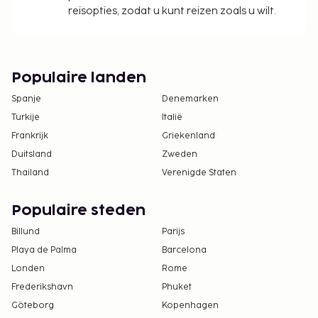
reisopties, zodat u kunt reizen zoals u wilt.
Het seizoensgebonden zwembad is geopend
van maart tot oktober.
De accommodatie wordt professioneel
schoongemaakt.
Populaire landen
Spanje
Denemarken
Turkije
Italië
Frankrijk
Griekenland
Duitsland
Zweden
Thailand
Verenigde Staten
Populaire steden
Billund
Parijs
Playa de Palma
Barcelona
Londen
Rome
Frederikshavn
Phuket
Göteborg
Kopenhagen