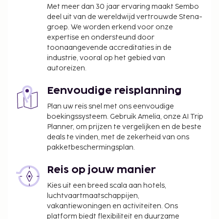
De stad heft de volgende belasting: EUR 1.93 per
Met meer dan 30 jaar ervaring maakt Sembo
persoon, per nacht voor maximaal 7 nachten.
deel uit van de wereldwijd vertrouwde Stena-
groep. We worden erkend voor onze
Deze belasting is niet van toepassing op
expertise en ondersteund door
kinderen die jonger zijn dan 17 jaar.
toonaangevende accreditaties in de
industrie, vooral op het gebied van
We hebben alle kosten vermeld die de
autoreizen.
accommodatie aan ons heeft doorgegeven.
Parkeerkosten: EUR 25 per nacht
Eenvoudige reisplanning
Toeslag voor babybed: EUR 6.0 per nacht
Plan uw reis snel met ons eenvoudige
boekingssysteem. Gebruik Amelia, onze AI Trip
Deze lijst is mogelijk niet volledig. Toeslagen en
Planner, om prijzen te vergelijken en de beste
borgsommen zijn mogelijk excl. btw en kunnen
deals te vinden, met de zekerheid van ons
wijzigen.
pakketbeschermingsplan.
Wegens de nationale wetgeving mogen
contante betalingen bij deze accommodatie
Reis op jouw manier
het bedrag van EUR 1000 niet overschrijden.
Kies uit een breed scala aan hotels,
Neem voor meer informatie contact op met de
luchtvaartmaatschappijen,
accommodatie via de gegevens in de
vakantiewoningen en activiteiten. Ons
boekingsbevestiging.
platform biedt flexibiliteit en duurzame