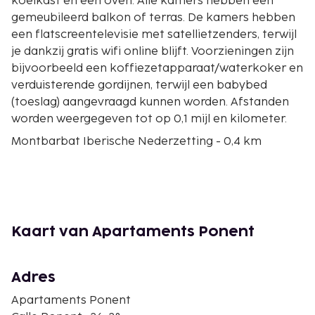
koelkast en een oven. Alle kamers hebben een
gemeubileerd balkon of terras. De kamers hebben
een flatscreentelevisie met satellietzenders, terwijl
je dankzij gratis wifi online blijft. Voorzieningen zijn
bijvoorbeeld een koffiezetapparaat/waterkoker en
verduisterende gordijnen, terwijl een babybed
(toeslag) aangevraagd kunnen worden. Afstanden
worden weergegeven tot op 0,1 mijl en kilometer.
Montbarbat Iberische Nederzetting - 0,4 km
Strand van Lloret de Mar - 0,5 km
Turo Rodo Iberische Nederzetting - 0,6 km
Castell de Sant Joan - 0,7 km
Playa Fenals - 0,7 km
Parochiekerk van Sant Roma - 0,7 km
Kaart van Apartaments Ponent
Cala Banys - 0,8 km
Lloret de Mar Gemeentelijk Theater - 0,9 km
Museu del Mar - 1 km
Adres
Gran Casino Costa Brava - 1 km
Apartaments Ponent
Water World - 1,4 km