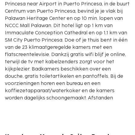
Princesa near Airport in Puerto Princesa, in de buurt
Centrum van Puerto Princesa, bevind je je vlak bij
Palawan Heritage Center en op 10 min. lopen van
NCCC Mall Palawan. Dit hotel ligt op 1 km van
Immaculate Conception Cathedral en op 1,1 km van
SM City Puerto Princesa. Doe of je thuis bent in één
van de 23 klimaatgeregelde kamers met een
flatscreentelevisie. Dankzij gratis wifi blijf je online,
terwijl de tv met kabelzenders zorgt voor het
kijkplezier. Badkamers beschikken over een
douche, gratis toiletartikelen en pantoffels. Bij de
voorzieningen horen een bureau en een
koffiezetapparaat/waterkoker en de kamers
worden dagelijks schoongemaakt. Afstanden
worden weergegeven tot op 0,1 mijl en kilometer.
Palawan Heritage Center - 0,7 km
NCCC Mall Palawan - 0,9 km
SM City Puerto Princesa - 1,1 km