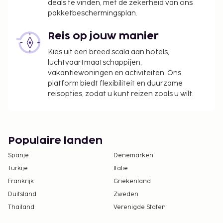
deals te vinden, met de zekerheid van ons
pakketbeschermingsplan.
Reis op jouw manier
Kies uit een breed scala aan hotels,
luchtvaartmaatschappijen,
vakantiewoningen en activiteiten. Ons
platform biedt flexibiliteit en duurzame
reisopties, zodat u kunt reizen zoals u wilt.
Populaire landen
Spanje
Denemarken
Turkije
Italië
Frankrijk
Griekenland
Duitsland
Zweden
Thailand
Verenigde Staten