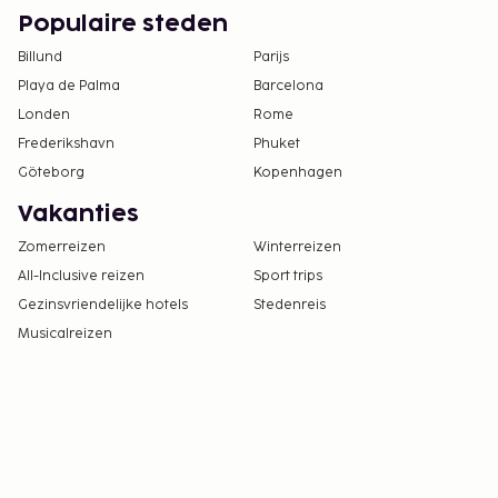
Populaire steden
Billund
Parijs
Playa de Palma
Barcelona
Londen
Rome
Frederikshavn
Phuket
Göteborg
Kopenhagen
Vakanties
Zomerreizen
Winterreizen
All-Inclusive reizen
Sport trips
Gezinsvriendelijke hotels
Stedenreis
Musicalreizen