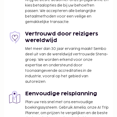
maaltijd in het restaurant of blijf op je kamer en
kies betaalopties die bij uw behoeften
profiteer in dit hotel van de roomservice (beperkte
passen. We accepteren alle belangrijke
tijden). Dagelijks kun je tegen betaling genieten van
betaalmethoden voor een veilige en
een lekker ontbijt met lokale gerechten, dat
gemakkelijke transactie.
geserveerd wordt van 06.00 uur tot 10.00 uur.
Toeslag voor het ontbijt met lokale gerechten:
Vertrouwd door reizigers
ca. PHP 200 per persoon
wereldwijd
Vroeg inchecken is tegen een toeslag mogelijk
Met meer dan 30 jaar ervaring maakt Sembo
(onder voorbehoud van beschikbaarheid)
deel uit van de wereldwijd vertrouwde Stena-
Laat uitchecken is tegen een toeslag mogelijk
groep. We worden erkend voor onze
(onder voorbehoud van beschikbaarheid)
expertise en ondersteund door
Toeslag voor extra bed: PHP 700.0 per nacht
toonaangevende accreditaties in de
industrie, vooral op het gebied van
Deze lijst is mogelijk niet volledig. Toeslagen en
autoreizen.
borgsommen zijn mogelijk excl. btw en kunnen
wijzigen.
Eenvoudige reisplanning
In deze accommodatie zijn huisdieren en
Plan uw reis snel met ons eenvoudige
boekingssysteem. Gebruik Amelia, onze AI Trip
assistentiedieren niet toegestaan.
Planner, om prijzen te vergelijken en de beste