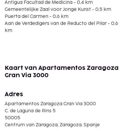
Antigua Facultad de Medicina - 0,4 km
Gemeentelijke Zaal voor Jonge Kunst - 0,5 km
Puerta del Carmen - 0,6 km
Aan de Verdedigers van de Reducto del Pilar - 0,6
km
Patio de la Infanta - 0,6 km
Iglesia de Nuestra Señora del Carmen - 0,7 km
Universiteit van Zaragoza - 0,8 km
Kerk van Santiago El Mayor - 1 km
CaixaForum Zaragoza - 1 km
Kaart van Apartamentos Zaragoza
Plaza de España - 1 km
Gran Via 3000
Monumento a los mártires de la religión y de la
patria - 1 km
Museo del Fuego y de los Bomberos - 1 km
Adres
Monumento a los Sitios de Zaragoza - 1,1 km
Apartamentos Zaragoza Gran Via 3000
Casino Mercantil - 1,1 km
C. de Laguna de Rins 5
De dichtsbijzijnde luchthaven is Zaragoza (ZAZ) - 13,7
50005
km
Centrum van Zaragoza, Zaragoza, Spanje