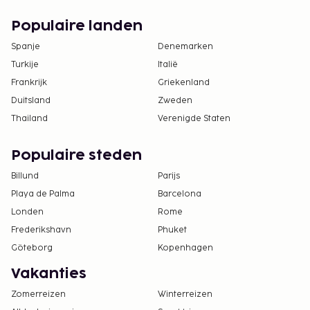
Populaire landen
Spanje
Denemarken
Turkije
Italië
Frankrijk
Griekenland
Duitsland
Zweden
Thailand
Verenigde Staten
Populaire steden
Billund
Parijs
Playa de Palma
Barcelona
Londen
Rome
Frederikshavn
Phuket
Göteborg
Kopenhagen
Vakanties
Zomerreizen
Winterreizen