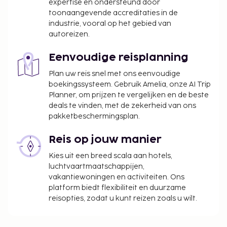
expertise en ondersteund door
middernacht
toonaangevende accreditaties in de
Laat uitchecken is tegen een toeslag mogelijk
industrie, vooral op het gebied van
(onder voorbehoud van beschikbaarheid)
autoreizen.
Deze lijst is mogelijk niet volledig. Toeslagen en
Eenvoudige reisplanning
borgsommen zijn mogelijk excl. btw en kunnen
wijzigen.
Plan uw reis snel met ons eenvoudige
boekingssysteem. Gebruik Amelia, onze AI Trip
Wegens de nationale wetgeving mogen
Planner, om prijzen te vergelijken en de beste
contante betalingen bij deze accommodatie
deals te vinden, met de zekerheid van ons
het bedrag van EUR 1000 niet overschrijden.
pakketbeschermingsplan.
Neem voor meer informatie contact op met de
accommodatie via de gegevens in de
Reis op jouw manier
boekingsbevestiging.
Kies uit een breed scala aan hotels,
luchtvaartmaatschappijen,
vakantiewoningen en activiteiten. Ons
platform biedt flexibiliteit en duurzame
reisopties, zodat u kunt reizen zoals u wilt.