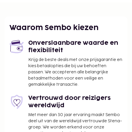
Enkele van de voorzieningen zijn een snelle
incheckservice en een snelle uitcheckservice. Ter
plaatse heb je parkeerplaatsen.
De volgende kosten dienen bij de accommodatie te
Waarom Sembo kiezen
worden betaald. De kosten kunnen inclusief
toepasselijke belastingen zijn:
Onverslaanbare waarde en
Borgsom: EUR 150.00 per accommodatie, per
flexibiliteit
verblijf
Krijg de beste deals met onze prijsgarantie en
kies betaalopties die bij uw behoeften
We hebben alle kosten vermeld die de
passen. We accepteren alle belangrijke
accommodatie aan ons heeft doorgegeven.
betaalmethoden voor een veilige en
gemakkelijke transactie.
Parkeerkosten: EUR 15.00 per dag
Toeslag voor huisdieren: EUR 15.00 per huisdier
Vertrouwd door reizigers
(varieert op basis van verblijfsduur)
wereldwijd
Assistentiedieren zijn vrijgesteld van toeslagen
Vroeg inchecken is tegen een toeslag mogelijk
Met meer dan 30 jaar ervaring maakt Sembo
(onder voorbehoud van beschikbaarheid)
deel uit van de wereldwijd vertrouwde Stena-
Toeslag voor late check-in tussen 20.00 uur en
groep. We worden erkend voor onze