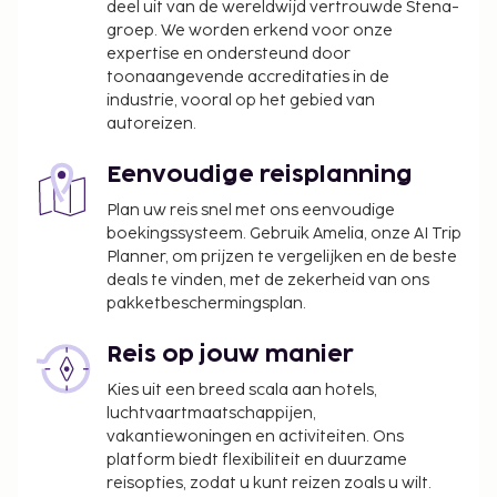
deel uit van de wereldwijd vertrouwde Stena-
genieten van een gratis ontbijtbuffet. Deze
groep. We worden erkend voor onze
accommodatie heeft zijn officiële
expertise en ondersteund door
sterrenclassificatie gekregen van the local rating
toonaangevende accreditaties in de
authority.
industrie, vooral op het gebied van
autoreizen.
De volgende kosten dienen bij de accommodatie te
worden betaald. De kosten kunnen inclusief
Eenvoudige reisplanning
toepasselijke belastingen zijn:
Plan uw reis snel met ons eenvoudige
Er wordt een stadsbelasting door de stad geïnd
boekingssysteem. Gebruik Amelia, onze AI Trip
en bij de accommodatie in rekening gebracht.
Planner, om prijzen te vergelijken en de beste
Deze belasting wordt per seizoen aangepast en
deals te vinden, met de zekerheid van ons
geldt mogelijk niet het hele jaar lang. Er gelden
pakketbeschermingsplan.
mogelijk ook andere uitzonderingen en
kortingen. Neem voor meer informatie contact
Reis op jouw manier
op met de accommodatie via de
Kies uit een breed scala aan hotels,
contactgegevens in de boekingsbevestiging.
luchtvaartmaatschappijen,
De stad heft de volgende belasting: van 1
vakantiewoningen en activiteiten. Ons
december tot 30 april betaal je EUR 4.00 per
platform biedt flexibiliteit en duurzame
reisopties, zodat u kunt reizen zoals u wilt.
persoon, per nacht, voor maximaal 7 nachten.