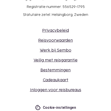
20.00 uur.
Registratie nummer: 556529-1795
Je dient vooraf te reserveren voor
massagebehandelingen. Reserveringen kun je
Statutaire zetel: Helsingborg, Zweden
voor je aankomt maken als je contact opneemt
met dit hotel via de gegevens in de
Privacybeleid
boekingsbevestiging.
Reisvoorwaarden
Werk bij Sembo
Veilig met reisgarantie
Bestemmingen
Cadeaukaart
Inloggen voor reisbureaus
Cookie-instellingen