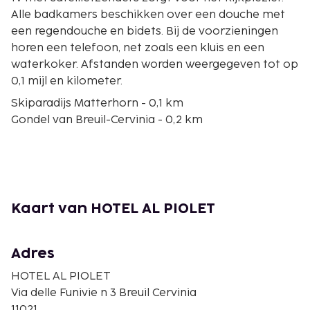
Alle badkamers beschikken over een douche met
een regendouche en bidets. Bij de voorzieningen
horen een telefoon, net zoals een kluis en een
waterkoker. Afstanden worden weergegeven tot op
0,1 mijl en kilometer.
Skiparadijs Matterhorn - 0,1 km
Gondel van Breuil-Cervinia - 0,2 km
Golf Club del Cervino - 0,5 km
Skilift van Cretaz - 0,5 km
Skilift van Cervinia - 0,5 km
Skilift van Campetto - Plan Torrette - 0,5 km
Skigebied Breuil-Cervinia - 0,6 km
Kaart van HOTEL AL PIOLET
Cieloalto-skilift - 1,2 km
Lago Blu - 1,8 km
Skilift van Pancheron - 2,6 km
Adres
Laghi Bianchi Telecabina - 3,1 km
HOTEL AL PIOLET
Telecabina Plan Maison - 3,3 km
Via delle Funivie n 3 Breuil Cervinia
Skilift van Plan Torrette - Rocce Bianche - 3,5 km
11021