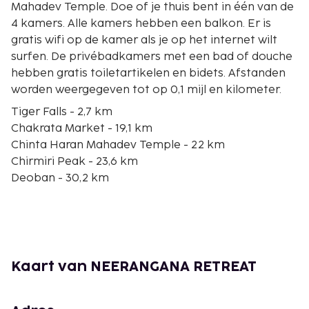
Mahadev Temple. Doe of je thuis bent in één van de
4 kamers. Alle kamers hebben een balkon. Er is
gratis wifi op de kamer als je op het internet wilt
surfen. De privébadkamers met een bad of douche
hebben gratis toiletartikelen en bidets. Afstanden
worden weergegeven tot op 0,1 mijl en kilometer.
Tiger Falls - 2,7 km
Chakrata Market - 19,1 km
Chinta Haran Mahadev Temple - 22 km
Chirmiri Peak - 23,6 km
Deoban - 30,2 km
Lakha Mandal Shiva Temple - 47,4 km
Enkele van de voorzieningen zijn een
stomerij/wasserijservice, een bagageopslagruimte
en een wasserij. Ter plaatse heb je gratis
parkeerplaatsen. De accommodatie heeft een tuin
Kaart van NEERANGANA RETREAT
waar je van het uitzicht kunt genieten, maar
profiteer ook van gratis wifi. Dagelijks kun je tegen