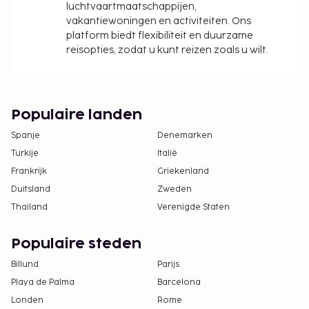
luchtvaartmaatschappijen,
vakantiewoningen en activiteiten. Ons
platform biedt flexibiliteit en duurzame
reisopties, zodat u kunt reizen zoals u wilt.
Populaire landen
Spanje
Denemarken
Turkije
Italië
Frankrijk
Griekenland
Duitsland
Zweden
Thailand
Verenigde Staten
Populaire steden
Billund
Parijs
Playa de Palma
Barcelona
Londen
Rome