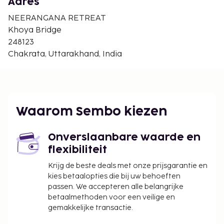
Adres
betaling genieten van een lekker ontbijt met lokale
gerechten, dat geserveerd wordt van 07.30 uur tot
NEERANGANA RETREAT
10.00 uur.
Khoya Bridge
Toeslag voor het ontbijt met lokale gerechten:
248123
ca. INR 100 voor volwassenen en ca. INR 100
Chakrata, Uttarakhand, India
voor kinderen
Brandhouttoeslag: INR 1000 per accommodatie
per verblijf
Deze lijst is mogelijk niet volledig. Toeslagen en
Waarom Sembo kiezen
borgsommen zijn mogelijk excl. btw en kunnen
wijzigen.
Onverslaanbare waarde en
flexibiliteit
Krijg de beste deals met onze prijsgarantie en
kies betaalopties die bij uw behoeften
passen. We accepteren alle belangrijke
betaalmethoden voor een veilige en
gemakkelijke transactie.