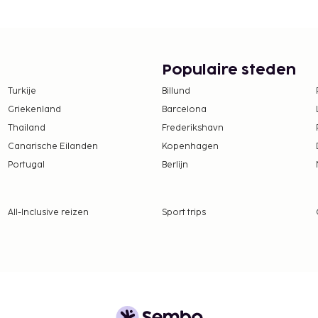
enieten van een lekker
uur tot 10.00 uur.
 per persoon
Populaire steden
 borgsommen zijn mogelijk
Turkije
Billund
Griekenland
Barcelona
Thailand
Frederikshavn
Canarische Eilanden
Kopenhagen
Portugal
Berlijn
All-Inclusive reizen
Sport trips