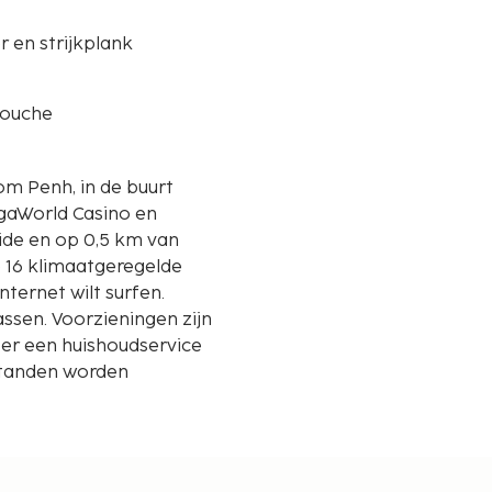
er en strijkplank
douche
m Penh, in de buurt
agaWorld Casino en
e 16 klimaatgeregelde
nternet wilt surfen.
sen. Voorzieningen zijn
s er een huishoudservice
fstanden worden