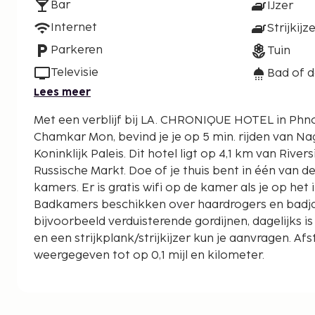
Bar
IJzer
Internet
Strijkijz
Parkeren
Tuin
Televisie
Bad of 
Lees meer
Met een verblijf bij LA. CHRONIQUE HOTEL in Phno
Chamkar Mon, bevind je je op 5 min. rijden van N
Koninklijk Paleis. Dit hotel ligt op 4,1 km van Riverside en op 0,5 km van
Russische Markt. Doe of je thuis bent in één van d
kamers. Er is gratis wifi op de kamer als je op het i
Badkamers beschikken over haardrogers en badjas
bijvoorbeeld verduisterende gordijnen, dagelijks i
en een strijkplank/strijkijzer kun je aanvragen. A
weergegeven tot op 0,1 mijl en kilometer.
Russische Markt - 0,4 km
Markt van Tuol Tom Pong - 0,4 km
Sovanna Phum Theater - 1,5 km