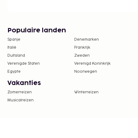
een bar/lounge. Dagelijks kun je tegen betaling g
uitgebreid ontbijt, dat geserveerd wordt van 07.00 
Toeslag voor het uitgebreid ontbijt: ca. USD 9
Populaire landen
Deze lijst is mogelijk niet volledig. Toeslagen en
Spanje
Denemarken
excl. btw en kunnen wijzigen.
Italië
Frankrijk
Duitsland
Zweden
Verenigde Staten
Verenigd Koninkrijk
Egypte
Noorwegen
Vakanties
Zomerreizen
Winterreizen
Musicalreizen