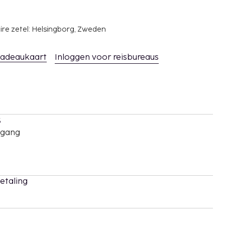
ire zetel: Helsingborg, Zweden
adeaukaart
Inloggen voor reisbureaus
s
oegang