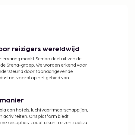
or reizigers wereldwijd
r ervaring maakt Sembo deel uit van de
wde Stena-groep. We worden erkend voor
ondersteund door toonaangevende
ndustrie, vooral op het gebied van
 manier
cala aan hotels, luchtvaartmaatschappijen,
activiteiten. Ons platform biedt
zame reisopties, zodat u kunt reizen zoals u