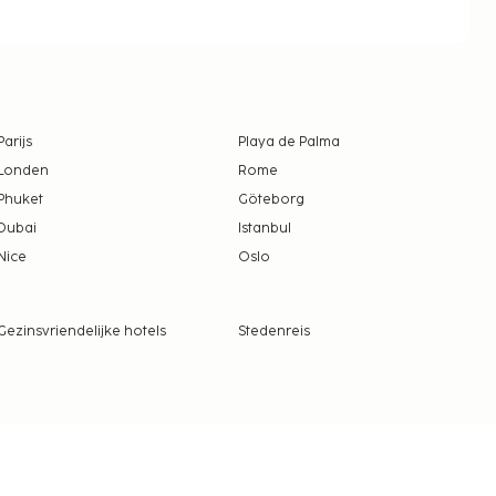
Parijs
Playa de Palma
Londen
Rome
Phuket
Göteborg
Dubai
Istanbul
Nice
Oslo
Gezinsvriendelijke hotels
Stedenreis