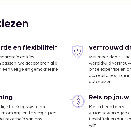
km
iezen
e en flexibiliteit
Vertrouwd do
jsgarantie en kies
Met meer dan 30 jaa
n passen. We accepteren alle
wereldwijd vertrou
 een veilige en gemakkelijke
onze expertise en 
accreditaties in de i
autoreizen.
hthaven Techo (KTI) - 23
ning
Reis op jouw
udige boekingssysteem.
Kies uit een breed s
laatsen. De accommodatie
er, om prijzen te vergelijken
vakantiewoningen en 
ten, maar profiteer ook
 de zekerheid van ons
flexibiliteit en duur
aurant of bestel een
wilt.
 je favoriete drankje in