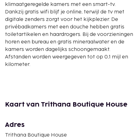
klimaatgeregelde kamers met een smart-tv.
Dankzij gratis wifi blijf je online, terwijl de tv met
digitale zenders zorgt voor het kijkplezier. De
privébadkamers met een douche hebben gratis
toiletartikelen en haardrogers. Bij de voorzieningen
horen een bureau en gratis mineraalwater en de
kamers worden dagelijks schoongemaakt.
Afstanden worden weergegeven tot op 0,1 mijl en
kilometer.
Wat Chet Yot - 0,5 km
Chiang Mai Nationaal Museum - 1 km
MAYA Lifestyle Shopping Center - 1,4 km
Nimmanhaemin Weg - 1,6 km
One Nimman - 1,7 km
Kaart van Trithana Boutique House
Universiteit van Chiang Mai Rajabhat - 1,7 km
Ziekenhuis van Lanna - 2,1 km
Adres
Wat Chedi Plong - 2,2 km
Chiang Mai International and Exhibition Center - 2,3
Trithana Boutique House