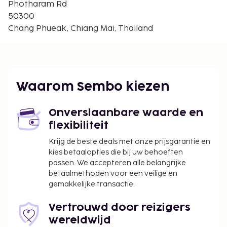
km
Photharam Rd
Museum voor insecten van de gehele wereld en
50300
natuurwonderen - 2,3 km
Chang Phueak, Chiang Mai, Thailand
Kad Suan Kaew winkelcentrum - 2,5 km
Doi Suthep-Pui Nationaal park - 3 km
Universiteit van Chiang Mai - 3,1 km
Chiangmai Ram Hospital - 3,1 km
Waarom Sembo kiezen
Mae Ping River - 3,2 km
De dichtsbijzijnde luchthaven is Chiang Mai (CNX-
Onverslaanbare waarde en
Chiang Mai Intl.) - 10,6 km
flexibiliteit
Enkele van de voorzieningen zijn een
Krijg de beste deals met onze prijsgarantie en
bagageopslagruimte en een waterkoeler. Ter
kies betaalopties die bij uw behoeften
plaatse heb je gratis parkeerplaatsen. De
passen. We accepteren alle belangrijke
accommodatie heeft een tuin waar je van het
betaalmethoden voor een veilige en
uitzicht kunt genieten, maar profiteer ook van
gemakkelijke transactie.
gratis wifi en hulp bij uitstapjes/tickets.
Vertrouwd door reizigers
wereldwijd