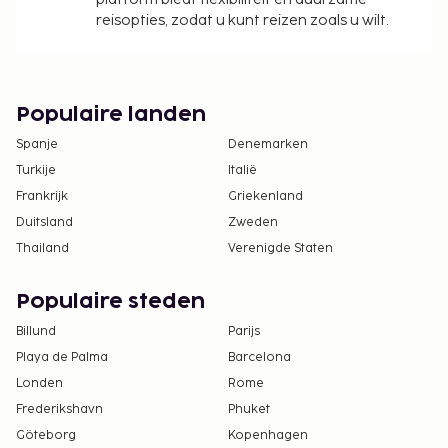
reisopties, zodat u kunt reizen zoals u wilt.
Populaire landen
Spanje
Denemarken
Turkije
Italië
Frankrijk
Griekenland
Duitsland
Zweden
Thailand
Verenigde Staten
Populaire steden
Billund
Parijs
Playa de Palma
Barcelona
Londen
Rome
Frederikshavn
Phuket
Göteborg
Kopenhagen