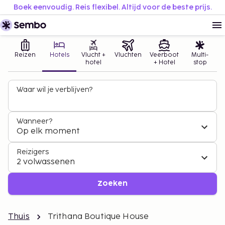
Boek eenvoudig. Reis flexibel. Altijd voor de beste prijs.
Reizen
Hotels
Vlucht +
Vluchten
Veerboot
Multi-
hotel
+ Hotel
stop
Waar wil je verblijven?
Wanneer?
Op elk moment
Reizigers
2 volwassenen
Zoeken
Thuis
Trithana Boutique House