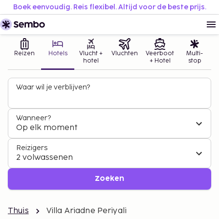
Boek eenvoudig. Reis flexibel. Altijd voor de beste prijs.
Reizen
Hotels
Vlucht +
Vluchten
Veerboot
Multi-
hotel
+ Hotel
stop
Waar wil je verblijven?
Wanneer?
Op elk moment
Reizigers
2 volwassenen
Zoeken
Thuis
Villa Ariadne Periyali