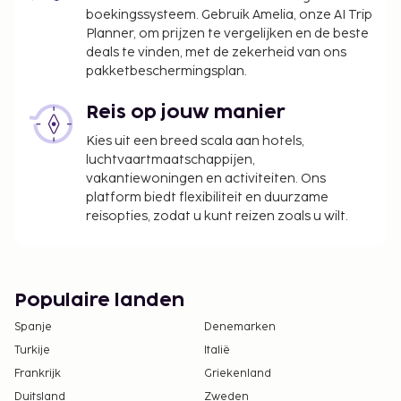
contante betalingen bij deze accommodatie
boekingssysteem. Gebruik Amelia, onze AI Trip
het bedrag van EUR 500 niet overschrijden.
Planner, om prijzen te vergelijken en de beste
Neem voor meer informatie contact op met de
deals te vinden, met de zekerheid van ons
accommodatie via de gegevens in de
pakketbeschermingsplan.
boekingsbevestiging.
Reis op jouw manier
Kies uit een breed scala aan hotels,
luchtvaartmaatschappijen,
vakantiewoningen en activiteiten. Ons
platform biedt flexibiliteit en duurzame
reisopties, zodat u kunt reizen zoals u wilt.
Populaire landen
Spanje
Denemarken
Turkije
Italië
Frankrijk
Griekenland
Duitsland
Zweden