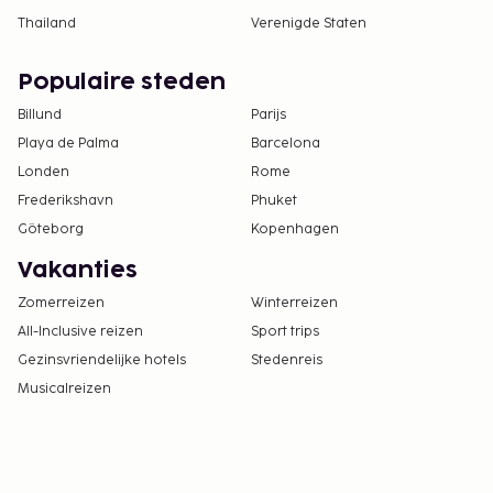
Thailand
Verenigde Staten
Populaire steden
Billund
Parijs
Playa de Palma
Barcelona
Londen
Rome
Frederikshavn
Phuket
Göteborg
Kopenhagen
Vakanties
Zomerreizen
Winterreizen
All-Inclusive reizen
Sport trips
Gezinsvriendelijke hotels
Stedenreis
Musicalreizen