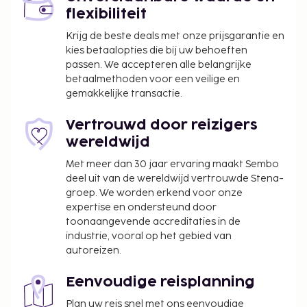
Er wordt een stadsbelasting door de stad geïnd
flexibiliteit
en bij de accommodatie in rekening gebracht.
Krijg de beste deals met onze prijsgarantie en
Deze belasting wordt per seizoen aangepast en
kies betaalopties die bij uw behoeften
geldt mogelijk niet het hele jaar lang. Er gelden
passen. We accepteren alle belangrijke
mogelijk ook andere uitzonderingen en
betaalmethoden voor een veilige en
gemakkelijke transactie.
kortingen. Neem voor meer informatie contact
op met de accommodatie via de
Vertrouwd door reizigers
contactgegevens in de boekingsbevestiging.
wereldwijd
De stad heft de volgende belasting: van 1
november tot 31 maart betaal je EUR 0.50 per
Met meer dan 30 jaar ervaring maakt Sembo
accommodatie, per nacht.
deel uit van de wereldwijd vertrouwde Stena-
groep. We worden erkend voor onze
De stad heft de volgende belasting: van 1 april
expertise en ondersteund door
tot 31 oktober betaal je EUR 2.00 per
toonaangevende accreditaties in de
accommodatie, per nacht.
industrie, vooral op het gebied van
autoreizen.
We hebben alle kosten vermeld die de
accommodatie aan ons heeft doorgegeven.
Eenvoudige reisplanning
Wegens de nationale wetgeving mogen
Plan uw reis snel met ons eenvoudige