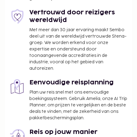
We hebben alle kosten vermeld die de
Vertrouwd door reizigers
accommodatie aan ons heeft doorgegeven.
wereldwijd
Met meer dan 30 jaar ervaring maakt Sembo
deel uit van de wereldwijd vertrouwde Stena-
groep. We worden erkend voor onze
expertise en ondersteund door
toonaangevende accreditaties in de
industrie, vooral op het gebied van
autoreizen.
Eenvoudige reisplanning
Plan uw reis snel met ons eenvoudige
boekingssysteem. Gebruik Amelia, onze AI Trip
Planner, om prijzen te vergelijken en de beste
deals te vinden, met de zekerheid van ons
pakketbeschermingsplan.
Reis op jouw manier