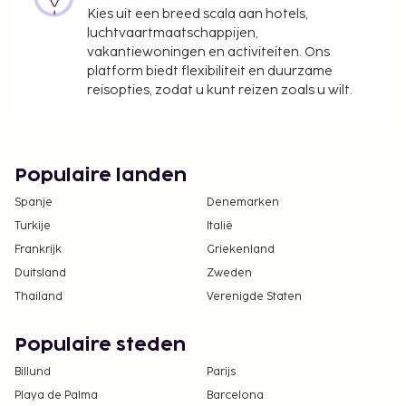
Kies uit een breed scala aan hotels,
luchtvaartmaatschappijen,
vakantiewoningen en activiteiten. Ons
platform biedt flexibiliteit en duurzame
reisopties, zodat u kunt reizen zoals u wilt.
Populaire landen
Spanje
Denemarken
Turkije
Italië
Frankrijk
Griekenland
Duitsland
Zweden
Thailand
Verenigde Staten
Populaire steden
Billund
Parijs
Playa de Palma
Barcelona