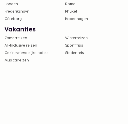
Londen
Rome
Frederikshavn
Phuket
Göteborg
Kopenhagen
Vakanties
Zomerreizen
Winterreizen
All-Inclusive reizen
Sport trips
Gezinsvriendelijke hotels
Stedenreis
Musicalreizen