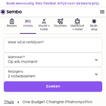
Boek eenvoudig. Reis flexibel. Altijd voor de beste prijs.
Reizen
Hotels
Vlucht +
Vluchten
Veerboot
Multi-
hotel
+ Hotel
stop
Waar wil je verblijven?
Wanneer?
Op elk moment
Reizigers
2 volwassenen
Zoeken
Thuis
One Budget Chiangrai Phahonyothin