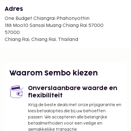
Hill Tribe Museum - 8,1 km
Vlaggen- en Lampenpark ter ere van 75e Jubileum -
Adres
8,3 km
One Budget Chiangrai Phahonyothin
Klokkentoren van Chiang Rai - 8,4 km
188 Moo10 Sansai Muang Chiang Rai 57000
Oub Kham-museum - 8,4 km
57000
De dichtsbijzijnde luchthaven is Chiang Rai (CEI-
Chiang Rai, Chiang Rai, Thailand
Chiang Rai Intl.) - 15,8 km
Enkele van de voorzieningen zijn een 24-uurs
receptie, een bagageopslagruimte en een
magnetron in de gemeenschappelijke ruimte. Ter
Waarom Sembo kiezen
plaatse heb je gratis parkeerplaatsen. Profiteer van
de handige voorzieningen zoals gratis wifi en een
Onverslaanbare waarde en
gemeenschappelijke woonkamer.
flexibiliteit
De volgende kosten dienen bij de accommodatie te
Krijg de beste deals met onze prijsgarantie en
worden betaald. De kosten kunnen inclusief
kies betaalopties die bij uw behoeften
toepasselijke belastingen zijn:
passen. We accepteren alle belangrijke
Contante borgsom: THB 500 per
betaalmethoden voor een veilige en
gemakkelijke transactie.
accommodatie