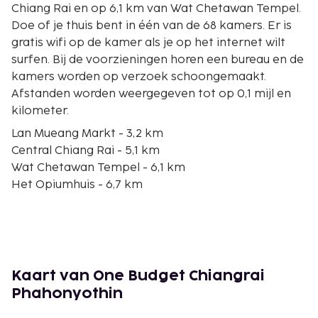
Chiang Rai en op 6,1 km van Wat Chetawan Tempel.
Doe of je thuis bent in één van de 68 kamers. Er is
gratis wifi op de kamer als je op het internet wilt
surfen. Bij de voorzieningen horen een bureau en de
kamers worden op verzoek schoongemaakt.
Afstanden worden weergegeven tot op 0,1 mijl en
kilometer.
Lan Mueang Markt - 3,2 km
Central Chiang Rai - 5,1 km
Wat Chetawan Tempel - 6,1 km
Het Opiumhuis - 6,7 km
Wat Jet Yot - 7,7 km
Wat Jed Yod - 7,7 km
King Meng Rai the Great Monument - 7,8 km
Standbeeld van Koning Mengrai - 7,8 km
Avondmarkt van Chiang Rai - 7,8 km
Kaart van One Budget Chiangrai
Sankhongnoi-weg - 7,9 km
Phahonyothin
Hilltribe Museum & Educatie Centrum - 8,1 km