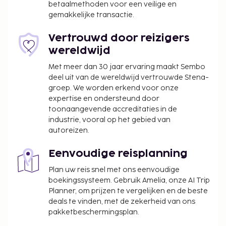
betaalmethoden voor een veilige en
gemakkelijke transactie.
Deze lijst is mogelijk niet volledig. Toeslagen en
borgsommen zijn mogelijk excl. btw en kunnen
Vertrouwd door reizigers
wijzigen.
wereldwijd
Het beleid van deze accommodatie staat
Met meer dan 30 jaar ervaring maakt Sembo
bepaalde reserveringen voor
deel uit van de wereldwijd vertrouwde Stena-
groepsevenementen of groepsfeesten,
groep. We worden erkend voor onze
waaronder vrijgezellenfeesten, niet toe.
expertise en ondersteund door
toonaangevende accreditaties in de
industrie, vooral op het gebied van
autoreizen.
Eenvoudige reisplanning
Plan uw reis snel met ons eenvoudige
boekingssysteem. Gebruik Amelia, onze AI Trip
Planner, om prijzen te vergelijken en de beste
deals te vinden, met de zekerheid van ons
pakketbeschermingsplan.