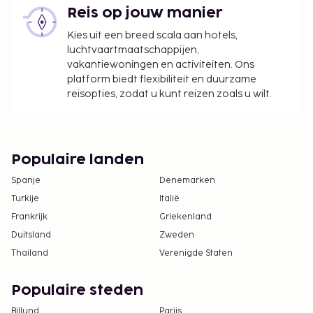
Reis op jouw manier
Kies uit een breed scala aan hotels,
luchtvaartmaatschappijen,
vakantiewoningen en activiteiten. Ons
platform biedt flexibiliteit en duurzame
reisopties, zodat u kunt reizen zoals u wilt.
Populaire landen
Spanje
Denemarken
Turkije
Italië
Frankrijk
Griekenland
Duitsland
Zweden
Thailand
Verenigde Staten
Populaire steden
Billund
Parijs