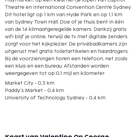
Haymarket, op een kwartiertje lopen van Capitol
Theatre en International Convention Centre Sydney.
Dit hotel ligt op 1 km van Hyde Park en op 1,1 km
van Sydney Town Hall. Doe of je thuis bent in één
van de 14 klimaatgeregelde kamers. Dankzij gratis
wifi blijf je online, terwijl de tv met digitale zenders
zorgt voor het kijkplezier. De privébadkamers zijn
uitgerust met gratis toiletartikelen en haardrogers.
Bij de voorzieningen horen een telefoon, net zoals
een kluis en een bureau. Afstanden worden
weergegeven tot op 0,1 mijl en kilometer.
Market City - 0,3 km
Paddy's Market - 0,4 km
University of Technology Sydney - 0,4 km
Capitol Theatre - 0,4 km
World Square Shopping Centre - 0,5 km
Chinatown Night Market - 0,5 km
Castlereagh Street - 0,6 km
Central Park - 0,7 km