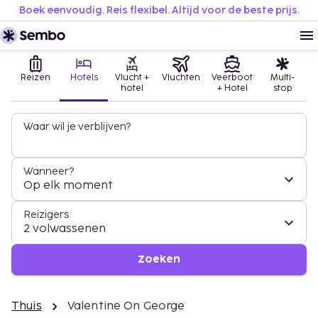
Boek eenvoudig. Reis flexibel. Altijd voor de beste prijs.
Reizen
Hotels
Vlucht +
Vluchten
Veerboot
Multi-
hotel
+ Hotel
stop
Waar wil je verblijven?
Wanneer?
Op elk moment
Reizigers
2 volwassenen
Zoeken
Thuis
Valentine On George