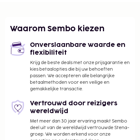
De dichtstbijgelegen grootste luchthavens zijn:
Sapporo (OKD-Okadama) - 13,3 km
Luchthaven New Chitose (CTS) - 50,9 km
Waarom Sembo kiezen
Ter plaatse heb je een beperkt aantal
parkeerplaatsen.
Onverslaanbare waarde en
De volgende kosten dienen bij de accommodatie te
flexibiliteit
worden betaald. De kosten kunnen inclusief
Krijg de beste deals met onze prijsgarantie en
toepasselijke belastingen zijn:
kies betaalopties die bij uw behoeften
Bij de accommodatie wordt mogelijk een
passen. We accepteren alle belangrijke
stadsbelasting geïnd. Deze stadsbelasting
betaalmethoden voor een veilige en
gemakkelijke transactie.
bedraagt tussen de JPY 100 en JPY 10.000 per
persoon, per nacht, afhankelijk van het
Vertrouwd door reizigers
kamertarief per nacht. Let op: mogelijk zijn er
wereldwijd
verdere uitzonderingen van toepassing. Neem
voor meer informatie contact op met de
Met meer dan 30 jaar ervaring maakt Sembo
accommodatie via de contactgegevens in de
deel uit van de wereldwijd vertrouwde Stena-
groep. We worden erkend voor onze
boekingsbevestiging.