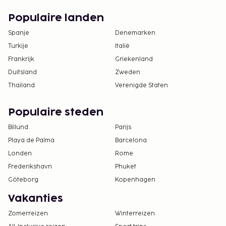
Populaire landen
Spanje
Denemarken
Turkije
Italië
Frankrijk
Griekenland
Duitsland
Zweden
Thailand
Verenigde Staten
Populaire steden
Billund
Parijs
Playa de Palma
Barcelona
Londen
Rome
Frederikshavn
Phuket
Göteborg
Kopenhagen
Vakanties
Zomerreizen
Winterreizen