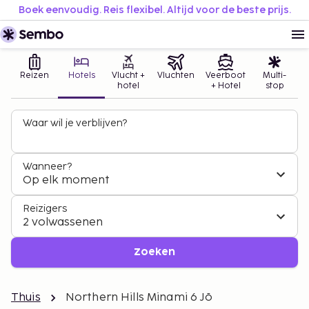
Boek eenvoudig. Reis flexibel. Altijd voor de beste prijs.
Reizen
Hotels
Vlucht +
Vluchten
Veerboot
Multi-
hotel
+ Hotel
stop
Waar wil je verblijven?
Wanneer?
Op elk moment
Reizigers
2 volwassenen
Zoeken
Thuis
Northern Hills Minami 6 Jō