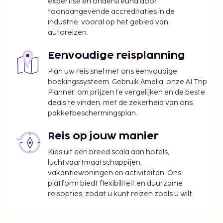
expertise en ondersteund door
We hebben alle kosten vermeld die de
toonaangevende accreditaties in de
industrie, vooral op het gebied van
accommodatie aan ons heeft doorgegeven.
autoreizen.
Het Japanse Ministerie van Gezondheid, Arbeid
en Welzijn vereist dat alle internationale
Eenvoudige reisplanning
bezoekers hun paspoortnummer en
Plan uw reis snel met ons eenvoudige
nationaliteit opgeven wanneer zij zich bij hun
boekingssysteem. Gebruik Amelia, onze AI Trip
accommodatie (pension, hotel, motel, enz.)
Planner, om prijzen te vergelijken en de beste
aanmelden. Daarnaast dient de eigenaar van
deals te vinden, met de zekerheid van ons
dergelijke accommodaties het paspoort van
pakketbeschermingsplan.
elke geregistreerde gast te kopiëren en deze
kopie in hun administratie te bewaren.
Reis op jouw manier
Kies uit een breed scala aan hotels,
luchtvaartmaatschappijen,
vakantiewoningen en activiteiten. Ons
platform biedt flexibiliteit en duurzame
reisopties, zodat u kunt reizen zoals u wilt.