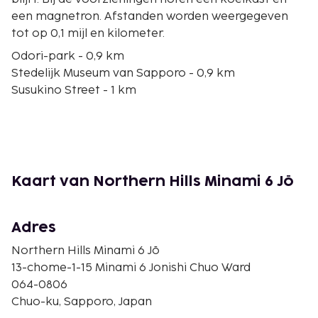
een magnetron. Afstanden worden weergegeven
tot op 0,1 mijl en kilometer.
Odori-park - 0,9 km
Stedelijk Museum van Sapporo - 0,9 km
Susukino Street - 1 km
Sapporo Education Community Center - 1 km
Winkelstraat Tanukikoji - 1,2 km
Winkelcentrum Odori Bisse - 1,2 km
Officiële Residentie van de Gouverneur van
Hokkaido - 1,4 km
Kaart van Northern Hills Minami 6 Jō
Ramen Yokocho - 1,5 km
Hokkaido museum voor moderne kunst - 1,6 km
Toyokawa Inari Sapporo Betsuin - 1,7 km
Adres
Nakajima-park - 1,7 km
Northern Hills Minami 6 Jō
Hoheikan-huis - 1,8 km
13-chome-1-15 Minami 6 Jonishi Chuo Ward
Soseigawa-park - 1,9 km
064-0806
Concertgebouw van Sapporo - 1,9 km
Chuo-ku, Sapporo, Japan
Nijo markt - 2,1 km