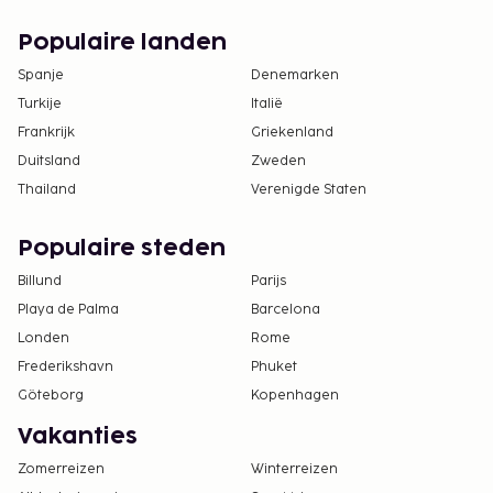
Populaire landen
Spanje
Denemarken
Turkije
Italië
Frankrijk
Griekenland
Duitsland
Zweden
Thailand
Verenigde Staten
Populaire steden
Billund
Parijs
Playa de Palma
Barcelona
Londen
Rome
Frederikshavn
Phuket
Göteborg
Kopenhagen
Vakanties
Zomerreizen
Winterreizen