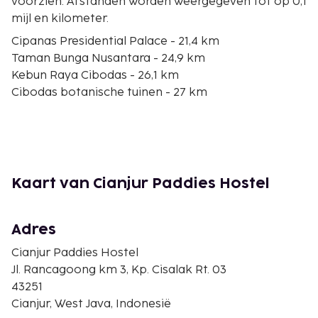
voorzien. Afstanden worden weergegeven tot op 0,1
mijl en kilometer.
Cipanas Presidential Palace - 21,4 km
Taman Bunga Nusantara - 24,9 km
Kebun Raya Cibodas - 26,1 km
Cibodas botanische tuinen - 27 km
Sevillage Natuurpark - 28,6 km
The Nice Funtastic Park - 29,6 km
Puncak Tea Plantation - 30,8 km
Telaga Meer - 32,9 km
Gunung Mas Theeplantage - 35,8 km
Kaart van Cianjur Paddies Hostel
Cisarua Bogor Theetuin - 39,3 km
Cipamingkis Waterval - 41 km
Cilember Waterfalls - 43,6 km
Adres
Taman Wisata Matahari-themapark - 46 km
Cianjur Paddies Hostel
Taman Safari Indonesia - 46,2 km
Jl. Rancagoong km 3, Kp. Cisalak Rt. 03
Cimory Dairy Land - 47,4 km
43251
De dichtsbijzijnde luchthaven is Bandung (BDO-
Cianjur, West Java, Indonesië