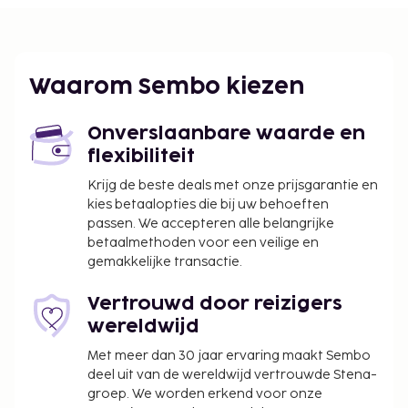
Husein Sastranegara Intl.) - 71,3 km
Een shuttleservice van/naar de luchthaven is 24 uur
per dag tegen betaling beschikbaar en ter plaatse
heb je gratis parkeerplaatsen. De accommodatie
Waarom Sembo kiezen
heeft een tuin waar je van het uitzicht kunt
genieten, maar profiteer ook van gratis wifi.
Onverslaanbare waarde en
Dagelijks kun je tegen betaling genieten van een
flexibiliteit
lekker ontbijt met lokale gerechten, dat geserveerd
wordt van 06.00 uur tot 11.00 uur.
Krijg de beste deals met onze prijsgarantie en
kies betaalopties die bij uw behoeften
Toeslag voor het ontbijt met lokale gerechten:
passen. We accepteren alle belangrijke
ca. IDR 15000 per persoon
betaalmethoden voor een veilige en
Toeslag voor luchthavenshuttle: IDR 300000
gemakkelijke transactie.
per voertuig (enkele reis)
Vertrouwd door reizigers
Deze lijst is mogelijk niet volledig. Toeslagen en
wereldwijd
borgsommen zijn mogelijk excl. btw en kunnen
wijzigen.
Met meer dan 30 jaar ervaring maakt Sembo
deel uit van de wereldwijd vertrouwde Stena-
Er is ter plaatse geen warm water beschikbaar.
groep. We worden erkend voor onze
Gasten jonger dan 17 jaar oud worden bij deze