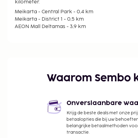
kilometer.
Meikarta - Central Park - 0,4 km
Meikarta - District 1 - 0,5 km
AEON Mall Deltamas - 3,9 km
WaterBoom Lippo Cikarang - 4,4 km
Winkelcentrum Lippo Cikarang - 4,8 km
Wibawa Mukti-stadion - 4,9 km
CityWalk Lippo Cikarang - 5,8 km
Grand Megumi Driving Range - 6,4 km
Cifest Nachtmarkt - 8 km
Waarom Sembo k
President University - 8,6 km
Jababeka Living Plaza - 9,4 km
Ziekenhuis RS. Permata Keluarga Jababeka - 9,6 
Jababeka Golf & Country Club - 10,5 km
Onverslaanbare waard
Sedana Golf Course - 17 km
Krijg de beste deals met onze pri
Taman Suropati - 17,5 km
betaalopties die bij uw behoefte
De dichtstbijgelegen grootste luchthavens zijn:
belangrijke betaalmethoden voor
Jakarta (HLP-Halim Perdanakusuma Intl.) - 38,3 k
transactie.