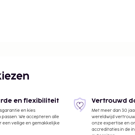
iezen
km
e en flexibiliteit
Vertrouwd do
jsgarantie en kies
Met meer dan 30 jaa
n passen. We accepteren alle
wereldwijd vertrou
 een veilige en gemakkelijke
onze expertise en 
m
accreditaties in de i