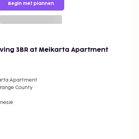
Begin met plannen
iving 3BR at Meikarta Apartment
karta Apartment
Orange County
onesië