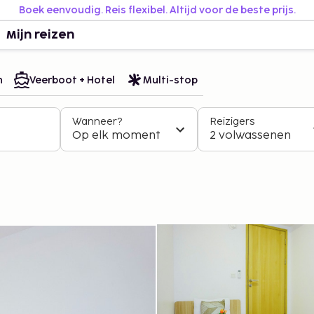
Boek eenvoudig. Reis flexibel. Altijd voor de beste prijs.
Mijn reizen
n
Veerboot + Hotel
Multi-stop
Wanneer?
Reizigers
Op elk moment
2 volwassenen