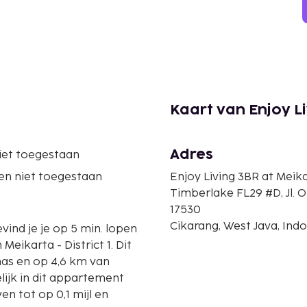
Kaart van Enjoy L
Adres
iet toegestaan
en niet toegestaan
Enjoy Living 3BR at Mei
Timberlake FL29 #D, Jl. 
17530
Cikarang, West Java, Ind
vind je je op 5 min. lopen
karta - District 1. Dit
as en op 4,6 km van
ijk in dit appartement
n tot op 0,1 mijl en