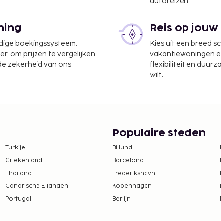
autoreizen.
t/bankservice, een lift
ning
Reis op jouw
udige boekingssysteem.
Kies uit een breed s
er, om prijzen te vergelijken
vakantiewoningen en 
te worden betaald. De
 de zekerheid van ons
flexibiliteit en duur
ijn:
wilt.
odatie, per verblijf
IDR 300000 te betalen.
tie aan ons heeft
Populaire steden
tentiedieren niet
Turkije
Billund
Griekenland
Barcelona
Thailand
Frederikshavn
Canarische Eilanden
Kopenhagen
Portugal
Berlijn