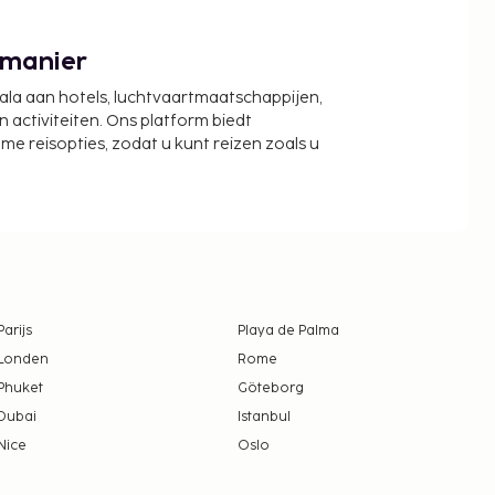
 manier
cala aan hotels, luchtvaartmaatschappijen,
activiteiten. Ons platform biedt
zame reisopties, zodat u kunt reizen zoals u
Parijs
Playa de Palma
Londen
Rome
Phuket
Göteborg
Dubai
Istanbul
Nice
Oslo