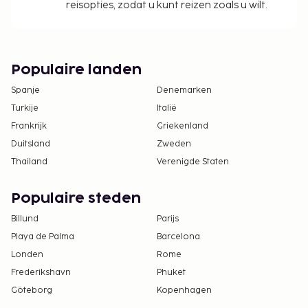
reisopties, zodat u kunt reizen zoals u wilt.
Populaire landen
Spanje
Denemarken
Turkije
Italië
Frankrijk
Griekenland
Duitsland
Zweden
Thailand
Verenigde Staten
Populaire steden
Billund
Parijs
Playa de Palma
Barcelona
Londen
Rome
Frederikshavn
Phuket
Göteborg
Kopenhagen