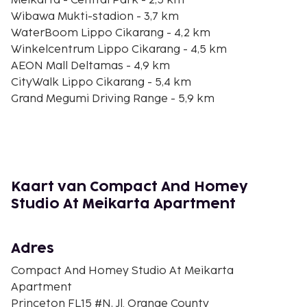
Meikarta - Central Park - 2,5 km
Wibawa Mukti-stadion - 3,7 km
WaterBoom Lippo Cikarang - 4,2 km
Winkelcentrum Lippo Cikarang - 4,5 km
AEON Mall Deltamas - 4,9 km
CityWalk Lippo Cikarang - 5,4 km
Grand Megumi Driving Range - 5,9 km
Jababeka Living Plaza - 7,1 km
Cifest Nachtmarkt - 7,5 km
President University - 7,5 km
Ziekenhuis RS. Permata Keluarga Jababeka - 8,4 km
Jababeka Golf & Country Club - 9,3 km
Kaart van Compact And Homey
Sedana Golf Course - 16,8 km
Studio At Meikarta Apartment
Taman Suropati - 17,4 km
De dichtstbijgelegen grootste luchthavens zijn:
Adres
Jakarta (HLP-Halim Perdanakusuma Intl.) - 38,1 km
Jakarta (CGK-Soekarno-Hatta Intl.) - 94 km
Compact And Homey Studio At Meikarta
Apartment
Dit appartement biedt aparte rookruimtes.
Princeton FL15 #N, Jl. Orange County