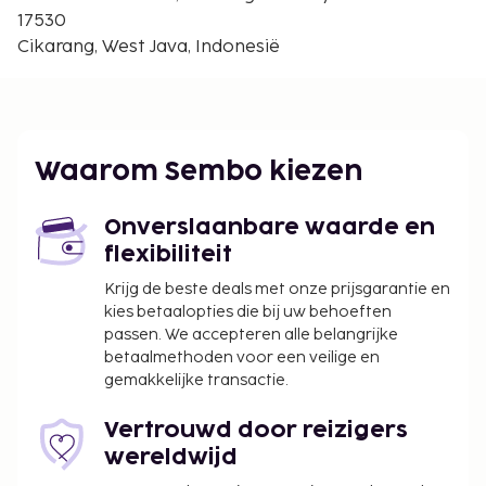
De volgende kosten dienen bij de accommodatie te
17530
worden betaald. De kosten kunnen inclusief
Cikarang, West Java, Indonesië
toepasselijke belastingen zijn:
Schoonmaakkosten: IDR 110000.00 per
accommodatie, per verblijf
Vóór het inchecken dien je een borgsom van
Waarom Sembo kiezen
IDR 300000 te betalen.
We hebben alle kosten vermeld die de
Onverslaanbare waarde en
accommodatie aan ons heeft doorgegeven.
flexibiliteit
In deze accommodatie zijn huisdieren en
Krijg de beste deals met onze prijsgarantie en
assistentiedieren niet toegestaan.
kies betaalopties die bij uw behoeften
passen. We accepteren alle belangrijke
betaalmethoden voor een veilige en
gemakkelijke transactie.
Vertrouwd door reizigers
wereldwijd