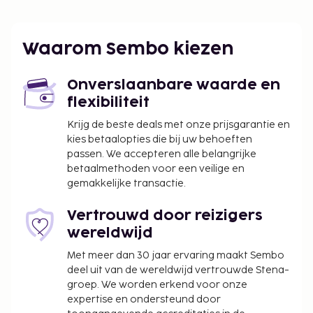
Schoonmaakkosten: IDR 145000.00 per
accommodatie, per verblijf
Waarom Sembo kiezen
Vóór het inchecken dien je een borgsom van
IDR 300000 te betalen.
Onverslaanbare waarde en
We hebben alle kosten vermeld die de
flexibiliteit
accommodatie aan ons heeft doorgegeven.
Krijg de beste deals met onze prijsgarantie en
In deze accommodatie zijn huisdieren en
kies betaalopties die bij uw behoeften
assistentiedieren niet toegestaan.
passen. We accepteren alle belangrijke
betaalmethoden voor een veilige en
gemakkelijke transactie.
Vertrouwd door reizigers
wereldwijd
Met meer dan 30 jaar ervaring maakt Sembo
deel uit van de wereldwijd vertrouwde Stena-
groep. We worden erkend voor onze
expertise en ondersteund door