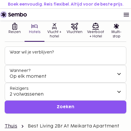
Boek eenvoudig. Reis flexibel. Altijd voor de beste prijs.
Reizen
Hotels
Vlucht +
Vluchten
Veerboot
Multi-
hotel
+ Hotel
stop
Waar wil je verblijven?
Wanneer?
Op elk moment
Reizigers
2 volwassenen
Zoeken
Thuis
Best Living 2Br At Meikarta Apartment