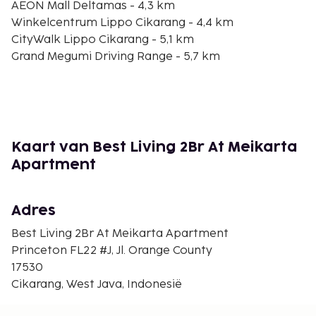
AEON Mall Deltamas - 4,3 km
Winkelcentrum Lippo Cikarang - 4,4 km
CityWalk Lippo Cikarang - 5,1 km
Grand Megumi Driving Range - 5,7 km
Cifest Nachtmarkt - 7,3 km
President University - 8,1 km
Ziekenhuis RS. Permata Keluarga Jababeka - 9 km
Jababeka Living Plaza - 9,5 km
Jababeka Golf & Country Club - 9,9 km
Kaart van Best Living 2Br At Meikarta
Sedana Golf Course - 17 km
Apartment
Taman Suropati - 17,6 km
De dichtstbijgelegen grootste luchthavens zijn:
Adres
Jakarta (HLP-Halim Perdanakusuma Intl.) - 38,4 km
Jakarta (CGK-Soekarno-Hatta Intl.) - 94,2 km
Best Living 2Br At Meikarta Apartment
Princeton FL22 #J, Jl. Orange County
Dit appartement biedt aparte rookruimtes.
17530
De volgende kosten dienen bij de accommodatie te
Cikarang, West Java, Indonesië
worden betaald. De kosten kunnen inclusief
toepasselijke belastingen zijn: