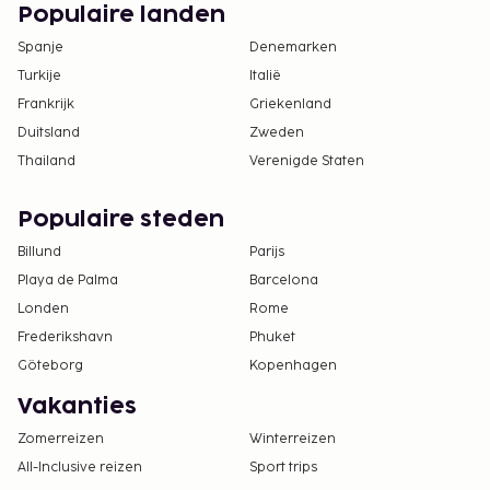
Populaire landen
Spanje
Denemarken
Turkije
Italië
Frankrijk
Griekenland
Duitsland
Zweden
Thailand
Verenigde Staten
Populaire steden
Billund
Parijs
Playa de Palma
Barcelona
Londen
Rome
Frederikshavn
Phuket
Göteborg
Kopenhagen
Vakanties
Zomerreizen
Winterreizen
All-Inclusive reizen
Sport trips