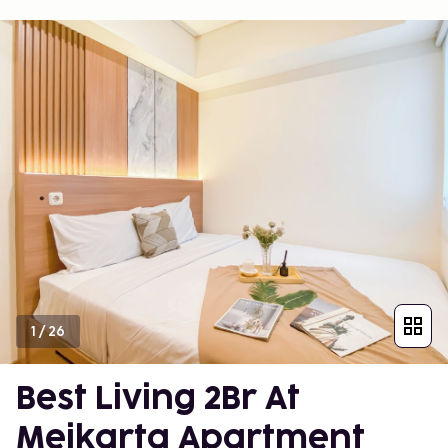
1
/
26
Best Living 2Br At
Meikarta Apartment