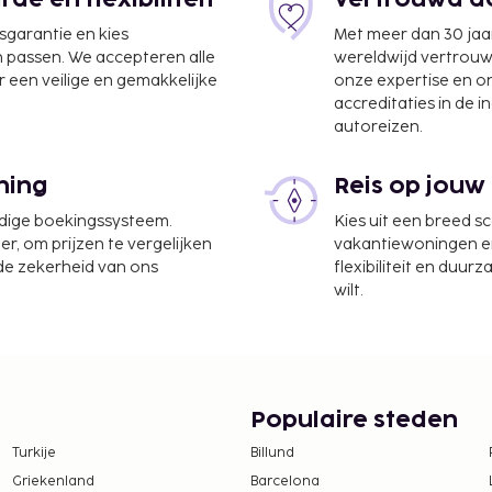
e en flexibiliteit
Vertrouwd do
jsgarantie en kies
Met meer dan 30 jaa
n passen. We accepteren alle
wereldwijd vertrou
 een veilige en gemakkelijke
onze expertise en 
m
accreditaties in de i
autoreizen.
s Jakarta (CGK-
ning
Reis op jouw
udige boekingssysteem.
Kies uit een breed s
at/bankservice en een
er, om prijzen te vergelijken
vakantiewoningen en 
 de zekerheid van ons
flexibiliteit en duur
wilt.
te worden betaald. De
ijn:
odatie, per verblijf
IDR 300000 te betalen.
Populaire steden
tie aan ons heeft
Turkije
Billund
Griekenland
Barcelona