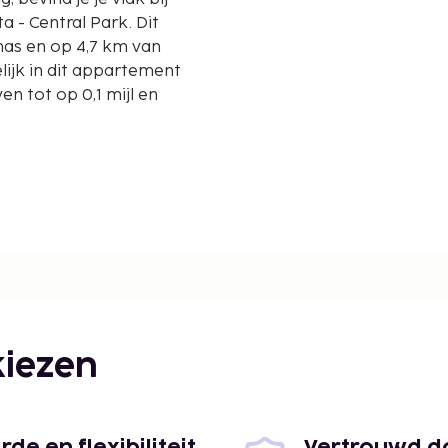
- Central Park. Dit
as en op 4,7 km van
ijk in dit appartement
n tot op 0,1 mijl en
iezen
km