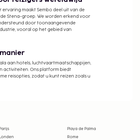
or reizigers wereldwijd
r ervaring maakt Sembo deel uit van de
wde Stena-groep. We worden erkend voor
ondersteund door toonaangevende
ndustrie, vooral op het gebied van
 manier
cala aan hotels, luchtvaartmaatschappijen,
activiteiten. Ons platform biedt
zame reisopties, zodat u kunt reizen zoals u
Parijs
Playa de Palma
Londen
Rome