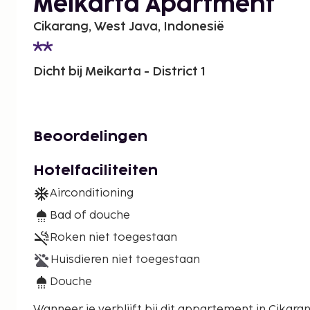
Meikarta Apartment
Cikarang, West Java, Indonesië
Dicht bij Meikarta - District 1
Beoordelingen
Hotelfaciliteiten
Airconditioning
Bad of douche
Roken niet toegestaan
Huisdieren niet toegestaan
Douche
Wanneer je verblijft bij dit appartement in Cikarang