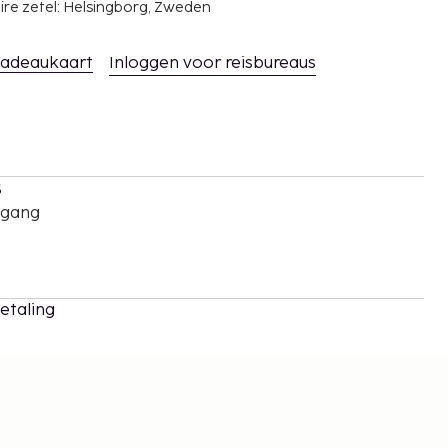
ire zetel: Helsingborg, Zweden
adeaukaart
Inloggen voor reisbureaus
s
oegang