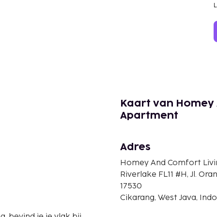
Kaart van Homey A
Apartment
Adres
Homey And Comfort Livi
Riverlake FL11 #H, Jl. Or
17530
Cikarang, West Java, Ind
, bevind je je vlak bij