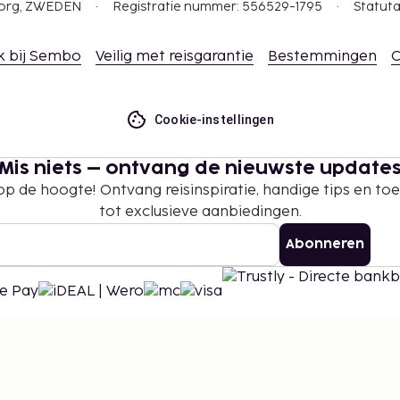
gborg, ZWEDEN
Registratie nummer: 556529-1795
Statuta
k bij Sembo
Veilig met reisgarantie
Bestemmingen
C
Cookie-instellingen
Mis niets – ontvang de nieuwste update
 op de hoogte! Ontvang reisinspiratie, handige tips en t
tot exclusieve aanbiedingen.
Abonneren
©
2026
Stena Line Travel Group AB