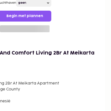
Luchthaven
Begin met plannen
nd Comfort Living 2Br At Meikarta
ng 2Br At Meikarta Apartment
ange County
onesië