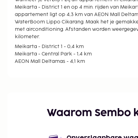
Meikarta - District 1 en op 4 min. rijden van Meikarta 
appartement ligt op 4,3 km van AEON Mall Deltam
WaterBoom Lippo Cikarang. Maak het je gemakkel
met airconditioning. Afstanden worden weergegeve
kilometer.
Meikarta - District 1 - 0,4 km
Meikarta - Central Park - 1,4 km
AEON Mall Deltamas - 4,1 km
WaterBoom Lippo Cikarang - 4,3 km
Winkelcentrum Lippo Cikarang - 4,7 km
CityWalk Lippo Cikarang - 5,9 km
Wibawa Mukti-stadion - 6,4 km
Grand Megumi Driving Range - 6,4 km
Cifest Nachtmarkt - 8 km
Waarom Sembo k
President University - 8,7 km
Jababeka Living Plaza - 9,5 km
Ziekenhuis RS. Permata Keluarga Jababeka - 9,6 
Jababeka Golf & Country Club - 10,5 km