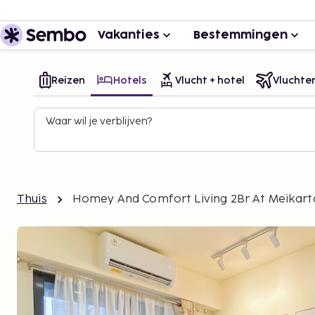
Vakanties
Bestemmingen
Reizen
Hotels
Vlucht + hotel
Vluchte
Waar wil je verblijven?
Thuis
Homey And Comfort Living 2Br At Meikar