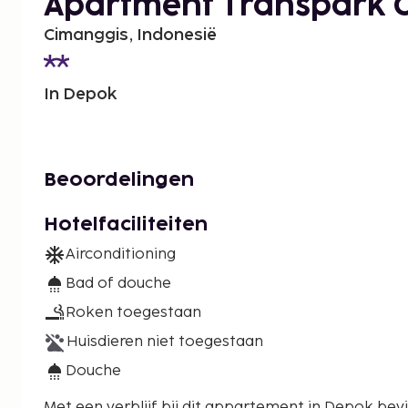
Apartment Transpark 
Cimanggis, Indonesië
In Depok
Beoordelingen
Hotelfaciliteiten
Airconditioning
Bad of douche
Roken toegestaan
Huisdieren niet toegestaan
Douche
Met een verblijf bij dit appartement in Depok bevi