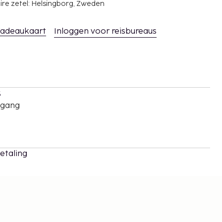
ire zetel: Helsingborg, Zweden
adeaukaart
Inloggen voor reisbureaus
s
oegang