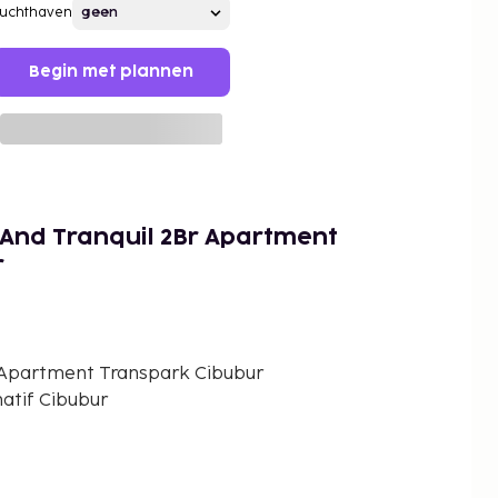
Luchthaven
Begin met plannen
And Tranquil 2Br Apartment
r
 Apartment Transpark Cibubur
rnatif Cibubur