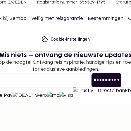
gborg, ZWEDEN
Registratie nummer: 556529-1795
Statuta
k bij Sembo
Veilig met reisgarantie
Bestemmingen
C
Cookie-instellingen
Mis niets – ontvang de nieuwste update
 op de hoogte! Ontvang reisinspiratie, handige tips en t
tot exclusieve aanbiedingen.
Abonneren
©
2026
Stena Line Travel Group AB