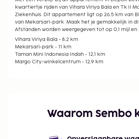
kwartiertje rijden van Vihara Viriya Bala en Tk II
Ziekenhuis. Dit appartement ligt op 26,5 km van Blok M-plein en op 11 km
van Mekarsari-park. Maak het je gemakkelijk in d
Afstanden worden weergegeven tot op 0,1 mijl en 
Vihara Viriya Bala - 8,2 km
Mekarsari-park - 11 km
Taman Mini Indonesia Indah - 12,1 km
Margo City-winkelcentrum - 12,9 km
Tk II Moh Ridwan Meuraksa Ziekenhuis - 12,9 km
Museum Pancasila Sakti - 13,4 km
Green Terrace TMII - 13,9 km
Purna Bhakti Pertiwi Museum - 14,2 km
Universiteit van Indonesië - 14,5 km
AEON MALL Tanjung Barat - 14,7 km
Waarom Sembo k
Taman Mini Skylift - 15 km
Taman Mini Aeromovel - 15,2 km
Greenpark Skatepark - 15,2 km
Kramat Jati Markt - 15,6 km