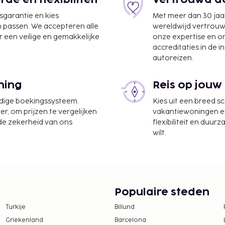
e en flexibiliteit
Vertrouwd do
jsgarantie en kies
Met meer dan 30 jaa
n passen. We accepteren alle
wereldwijd vertrou
 een veilige en gemakkelijke
onze expertise en 
accreditaties in de i
autoreizen.
s Jakarta (CGK-
ning
Reis op jouw
udige boekingssysteem.
Kies uit een breed s
te worden betaald. De
er, om prijzen te vergelijken
vakantiewoningen en 
ijn:
 de zekerheid van ons
flexibiliteit en duur
wilt.
odatie, per verblijf
IDR 300000 te betalen.
tie aan ons heeft
Populaire steden
tentiedieren niet
Turkije
Billund
Griekenland
Barcelona