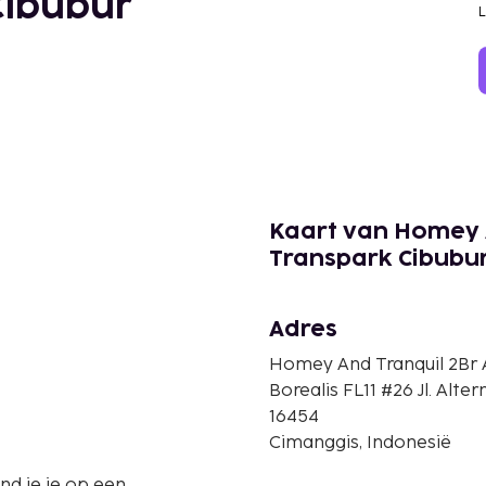
Cibubur
Kaart van Homey 
Transpark Cibubu
Adres
Homey And Tranquil 2Br
Borealis FL11 #26 Jl. Alte
16454
Cimanggis, Indonesië
nd je je op een