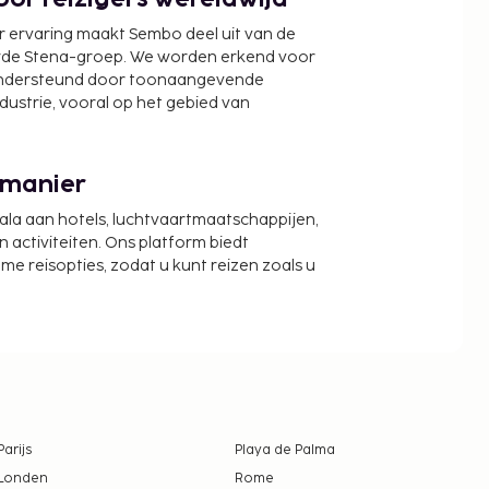
or reizigers wereldwijd
r ervaring maakt Sembo deel uit van de
wde Stena-groep. We worden erkend voor
ondersteund door toonaangevende
ndustrie, vooral op het gebied van
 manier
cala aan hotels, luchtvaartmaatschappijen,
activiteiten. Ons platform biedt
zame reisopties, zodat u kunt reizen zoals u
Parijs
Playa de Palma
Londen
Rome