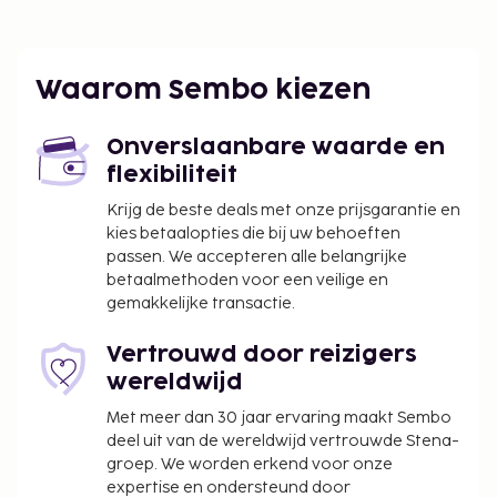
Geniet van recreatieve voorzieningen zoals een
buitenzwembad en een 24-uurs fitnesscentrum.
Gasten van dit appartement kunnen iets lekkers
halen bij de kruidenier/supermarkt.
Waarom Sembo kiezen
De volgende kosten dienen bij de accommodatie te
worden betaald. De kosten kunnen inclusief
Onverslaanbare waarde en
toepasselijke belastingen zijn:
flexibiliteit
Schoonmaakkosten: IDR 120000.00 per
Krijg de beste deals met onze prijsgarantie en
accommodatie, per verblijf
kies betaalopties die bij uw behoeften
passen. We accepteren alle belangrijke
Vóór het inchecken dien je een borgsom van
betaalmethoden voor een veilige en
IDR 300000 te betalen.
gemakkelijke transactie.
We hebben alle kosten vermeld die de
Vertrouwd door reizigers
accommodatie aan ons heeft doorgegeven.
wereldwijd
In deze accommodatie zijn huisdieren en
Met meer dan 30 jaar ervaring maakt Sembo
assistentiedieren niet toegestaan.
deel uit van de wereldwijd vertrouwde Stena-
groep. We worden erkend voor onze
expertise en ondersteund door