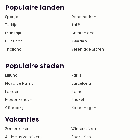
Populaire landen
Spanje
Denemarken
Turkije
Italië
Frankrijk
Griekenland
Duitsland
Zweden
Thailand
Verenigde Staten
Populaire steden
Billund
Parijs
Playa de Palma
Barcelona
Londen
Rome
Frederikshavn
Phuket
Göteborg
Kopenhagen
Vakanties
Zomerreizen
Winterreizen
All-Inclusive reizen
Sport trips