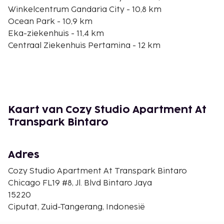
Winkelcentrum Gandaria City - 10,8 km
Ocean Park - 10,9 km
Eka-ziekenhuis - 11,4 km
Centraal Ziekenhuis Pertamina - 12 km
Living World - 12,3 km
Blok M-plein - 12,5 km
Cilandak Town Square-winkelcentrum - 13 km
Stadhuis van Zuid-Jakarta - 13,6 km
Mall Alam Sutra - 13,6 km
Kaart van Cozy Studio Apartment At
Senayan City - 13,6 km
Transpark Bintaro
Senayan National Golf Club - 13,8 km
Puri Indah Mall - 14,5 km
Adres
De dichtstbijgelegen grootste luchthavens zijn:
Jakarta (HLP-Halim Perdanakusuma Intl.) - 34,6 km
Cozy Studio Apartment At Transpark Bintaro
Jakarta (CGK-Soekarno-Hatta Intl.) - 32 km
Chicago FL19 #8, Jl. Blvd Bintaro Jaya
15220
De aanbevolen luchthaven voor dit appartement is
Ciputat, Zuid-Tangerang, Indonesië
Jakarta (CGK-Soekarno-Hatta Intl.).