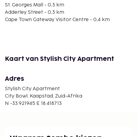
St. Georges Mall - 0,3 km
Adderley Street - 0,3 km
Cape Town Gateway Visitor Centre - 0,4 km
Koopmans-de Wet House - 0,4 km
Bo-Kaap Museum - 0,4 km
Western Cape High Court - 0,5 km
Africa Centre - 0,5 km
Bibliotheek Zuid-Afrika - 0,7 km
Kaart van Stylish City Apartment
Nationaal Park Tafelberg - 0,7 km
Stadhuis van Kaapstad - 0,7 km
Parlementsgebouwen - 0,7 km
Adres
De dichtsbijzijnde luchthaven is Kaapstad (CPT-Cape
Stylish City Apartment
Town Intl.) - 19,4 km
City Bowl, Kaapstad, Zuid-Afrika
N -33.921945 E 18.418713
Geniet van fitnessfaciliteiten of profiteer van gratis
wifi.
Een verplichte toeslag voor het schoonmaken
is bij het huurtarief van deze accommodatie
inbegrepen.