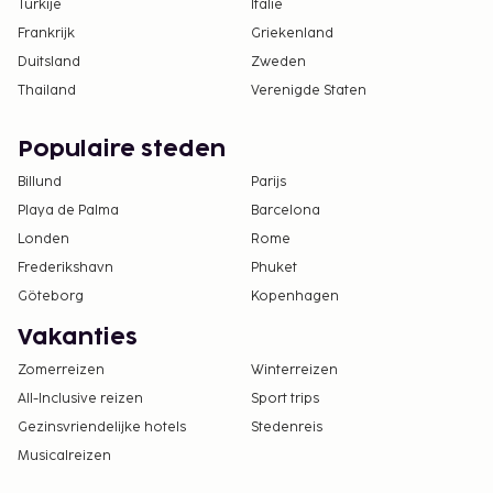
Turkije
Italië
Frankrijk
Griekenland
Duitsland
Zweden
Thailand
Verenigde Staten
Populaire steden
Billund
Parijs
Playa de Palma
Barcelona
Londen
Rome
Frederikshavn
Phuket
Göteborg
Kopenhagen
Vakanties
Zomerreizen
Winterreizen
All-Inclusive reizen
Sport trips
Gezinsvriendelijke hotels
Stedenreis
Musicalreizen