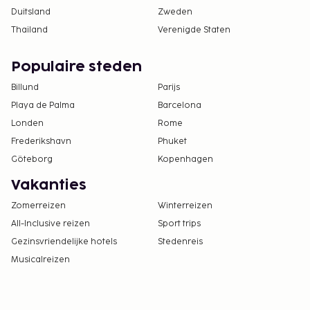
Duitsland
Zweden
Thailand
Verenigde Staten
Populaire steden
Billund
Parijs
Playa de Palma
Barcelona
Londen
Rome
Frederikshavn
Phuket
Göteborg
Kopenhagen
Vakanties
Zomerreizen
Winterreizen
All-Inclusive reizen
Sport trips
Gezinsvriendelijke hotels
Stedenreis
Musicalreizen