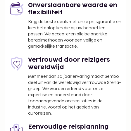
Schoonmaakkosten: BRL 120 per
Onverslaanbare waarde en
accommodatie, per verblijf
flexibiliteit
Vóór het inchecken dien je een borgsom van
Krijg de beste deals met onze prijsgarantie en
BRL 400 te betalen.
kies betaalopties die bij uw behoeften
passen. We accepteren alle belangrijke
We hebben alle kosten vermeld die de
betaalmethoden voor een veilige en
accommodatie aan ons heeft doorgegeven.
gemakkelijke transactie.
Ouders of wettelijke voogden die reizen met
kinderen van jonger dan 18 jaar dienen bij het
Vertrouwd door reizigers
inchecken de geboorteakte en een
wereldwijd
identiteitsbewijs met foto (bijvoorbeeld een
Met meer dan 30 jaar ervaring maakt Sembo
paspoort) te overhandigen. Als er bij
deel uit van de wereldwijd vertrouwde Stena-
internationale reizen naar Brazilië slechts één
groep. We worden erkend voor onze
van de ouders met een kind reist, dan dient hij
expertise en ondersteund door
of zij, naast de geboorteakte en een
toonaangevende accreditaties in de
industrie, vooral op het gebied van
identiteitsbewijs met foto, een notarieel
autoreizen.
bekrachtigde brief te overhandigen waarin
toestemming gegeven wordt door de andere
Eenvoudige reisplanning
ouder. Als de ouders of de wettelijke voogd niet