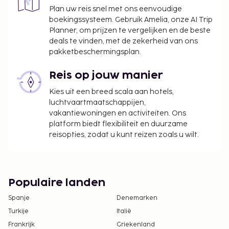
in staat of niet bereid zijn om deze
Plan uw reis snel met ons eenvoudige
boekingssysteem. Gebruik Amelia, onze AI Trip
toestemming te presenteren, dan is er een
Planner, om prijzen te vergelijken en de beste
juridische toestemming nodig. Mensen die met
deals te vinden, met de zekerheid van ons
kinderen naar Brazilië reizen dienen voor
pakketbeschermingsplan.
vertrek met het Braziliaanse consulaat te
overleggen voor meer informatie.
Reis op jouw manier
Kies uit een breed scala aan hotels,
luchtvaartmaatschappijen,
vakantiewoningen en activiteiten. Ons
platform biedt flexibiliteit en duurzame
reisopties, zodat u kunt reizen zoals u wilt.
Populaire landen
Spanje
Denemarken
Turkije
Italië
Frankrijk
Griekenland