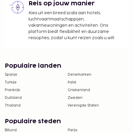
Reis op jouw manier
Kies uit een breed scala aan hotels,
luchtvaartmaatschappijen,
vakantiewoningen en activiteiten. Ons
platform biedt flexibiliteit en duurzame
reisopties, zodat u kunt reizen zoals u wilt.
Populaire landen
Spanje
Denemarken
Turkije
Italië
Frankrijk
Griekenland
Duitsland
Zweden
Thailand
Verenigde Staten
Populaire steden
Billund
Parijs