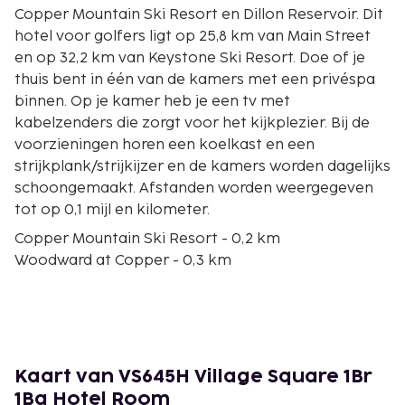
Copper Mountain Ski Resort en Dillon Reservoir. Dit
hotel voor golfers ligt op 25,8 km van Main Street
en op 32,2 km van Keystone Ski Resort. Doe of je
thuis bent in één van de kamers met een privéspa
binnen. Op je kamer heb je een tv met
kabelzenders die zorgt voor het kijkplezier. Bij de
voorzieningen horen een koelkast en een
strijkplank/strijkijzer en de kamers worden dagelijks
schoongemaakt. Afstanden worden weergegeven
tot op 0,1 mijl en kilometer.
Copper Mountain Ski Resort - 0,2 km
Woodward at Copper - 0,3 km
American Eagle Ski Lift - 0,5 km
Easy Rider Ski Lift - 0,5 km
American Flyer Ski Lift - 0,7 km
Super Bee Ski Lift - 1,1 km
Glide Ski Lift - 1,1 km
Kaart van VS645H Village Square 1Br
Kokomo Ski Lift - 1,3 km
1Ba Hotel Room