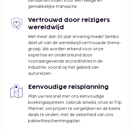
betaalmethoden voor een veilige en
en de aanwezige bedden gebruiken.
gemakkelijke transactie.
Gasten kunnen overal contactloos betalen.
Vertrouwd door reizigers
wereldwijd
Met meer dan 30 jaar ervaring maakt Sembo
deel uit van de wereldwijd vertrouwde Stena-
groep. We worden erkend voor onze
expertise en ondersteund door
toonaangevende accreditaties in de
industrie, vooral op het gebied van
autoreizen.
Eenvoudige reisplanning
Plan uw reis snel met ons eenvoudige
boekingssysteem. Gebruik Amelia, onze AI Trip
Planner, om prijzen te vergelijken en de beste
deals te vinden, met de zekerheid van ons
pakketbeschermingsplan.