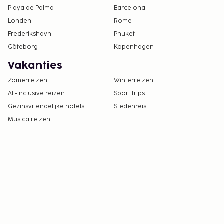
Playa de Palma
Barcelona
Londen
Rome
Frederikshavn
Phuket
Göteborg
Kopenhagen
Vakanties
Zomerreizen
Winterreizen
All-Inclusive reizen
Sport trips
Gezinsvriendelijke hotels
Stedenreis
Musicalreizen