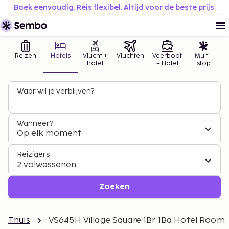
Boek eenvoudig. Reis flexibel. Altijd voor de beste prijs.
Reizen
Hotels
Vlucht +
Vluchten
Veerboot
Multi-
hotel
+ Hotel
stop
Waar wil je verblijven?
Wanneer?
Op elk moment
Reizigers
2 volwassenen
Zoeken
Thuis
VS645H Village Square 1Br 1Ba Hotel Room