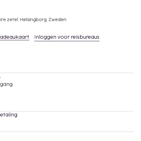
ire zetel: Helsingborg, Zweden
adeaukaart
Inloggen voor reisbureaus
s
oegang