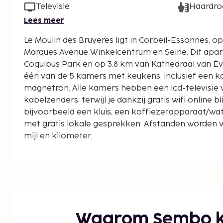
Televisie
Haardro
Lees meer
Le Moulin des Bruyeres ligt in Corbeil-Essonnes, op
Marques Avenue Winkelcentrum en Seine. Dit aparthotel ligt op 2,9 km van
Coquibus Park en op 3,8 km van Kathedraal van Évry
één van de 5 kamers met keukens, inclusief een k
magnetron. Alle kamers hebben een lcd-televisie
kabelzenders, terwijl je dankzij gratis wifi online bl
bijvoorbeeld een kluis, een koffiezetapparaat/wa
met gratis lokale gesprekken. Afstanden worden 
mijl en kilometer.
Seine - 2 km
Marques Avenue Winkelcentrum - 2,1 km
Coquibus Park - 2,6 km
Kathedraal van Évry - 3,5 km
Évry 2 Regionaal Winkelcentrum - 4,3 km
Etiolles-golfclub - 5,3 km
Waarom Sembo k