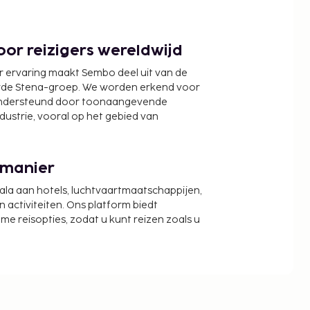
or reizigers wereldwijd
r ervaring maakt Sembo deel uit van de
wde Stena-groep. We worden erkend voor
ondersteund door toonaangevende
ndustrie, vooral op het gebied van
 manier
cala aan hotels, luchtvaartmaatschappijen,
activiteiten. Ons platform biedt
zame reisopties, zodat u kunt reizen zoals u