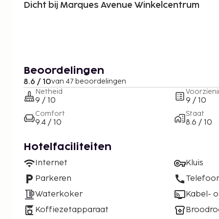
Dicht bij Marques Avenue Winkelcentrum
Beoordelingen
8.6 / 10
van 47 beoordelingen
Netheid
Voorzien
9 / 10
9 / 10
Comfort
Staat
9.4 / 10
8.6 / 10
Hotelfaciliteiten
Internet
Kluis
Parkeren
Telefoo
Waterkoker
Kabel- of
Koffiezetapparaat
Broodro