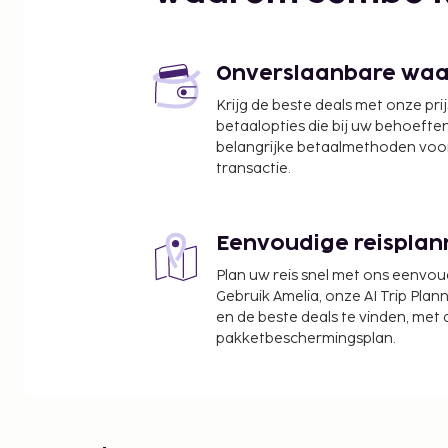
Parc Babyland - 5,4 km
Greenparc-golfclub - 6,2 km
Winnoland - 6,2 km
Cultureel Centrum Robert-Desnos - 7,5 km
Onverslaanbare waard
Étang de la Justice - 8,5 km
Krijg de beste deals met onze pri
Le Coudray-golfclub - 8,9 km
betaalopties die bij uw behoefte
Carré Sénart - 9,3 km
belangrijke betaalmethoden voor
Centre Culturel Côté Cour - 9,5 km
transactie.
Cultureel Centrum Sidney-Bechet - 9,7 km
De dichtstbijgelegen grootste luchthavens zijn:
Eenvoudige reisplan
Luchthaven Orly (ORY) - 29,4 km
Luchthaven Roissy - Charles de Gaulle (CDG) - 70,6
Plan uw reis snel met ons eenvo
Gebruik Amelia, onze AI Trip Plann
De receptie is tijdens beperkte uren geopend. Ter 
en de beste deals te vinden, met
parkeerplaatsen. Dagelijks kun je tegen betaling genieten van een lekker
pakketbeschermingsplan.
ontbijt voor onderweg, dat geserveerd wordt van 0
De volgende kosten dienen bij de accommodatie 
kosten kunnen inclusief toepasselijke belastingen z
Er wordt een toeristenbelasting van 11.375 pro