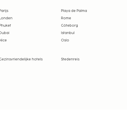
Parijs
Playa de Palma
Londen
Rome
Phuket
Göteborg
Dubai
Istanbul
Nice
Oslo
Gezinsvriendelijke hotels
Stedenreis