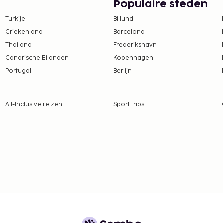
Populaire steden
Turkije
Billund
tie aan ons heeft
Griekenland
Barcelona
Thailand
Frederikshavn
UR 10.50 voor
Canarische Eilanden
Kopenhagen
Portugal
Berlijn
 borgsommen zijn mogelijk
All-Inclusive reizen
Sport trips
te betalingen bij deze
overschrijden. Neem
ommodatie via de
n voor toegang tot de