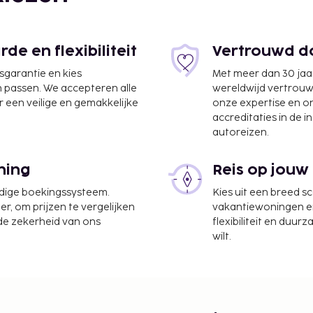
e en flexibiliteit
Vertrouwd do
jsgarantie en kies
Met meer dan 30 jaa
n passen. We accepteren alle
wereldwijd vertrou
 een veilige en gemakkelijke
onze expertise en 
accreditaties in de i
autoreizen.
ning
Reis op jouw
 km
udige boekingssysteem.
Kies uit een breed s
er, om prijzen te vergelijken
vakantiewoningen en 
plaatse heb je gratis
 de zekerheid van ons
flexibiliteit en duur
wilt.
8.00 uur tot 10.00 uur.
te worden betaald. De
ijn:
cent in rekening