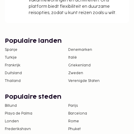
vakantiewoningen en activiteiten. Ons
platform biedt flexibiliteit en duurzame
reisopties, zodat u kunt reizen zoals u wilt.
Populaire landen
Spanje
Denemarken
Turkije
Italië
Frankrijk
Griekenland
Duitsland
Zweden
Thailand
Verenigde Staten
Populaire steden
Billund
Parijs
Playa de Palma
Barcelona
Londen
Rome
Frederikshavn
Phuket