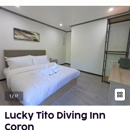
1
/
17
Lucky Tito Diving Inn
Coron