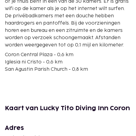
of je thuis bent in één van de 30 kamers. Er is gratis
wifi op de kamer als je op het internet wilt surfen.
De privébadkamers met een douche hebben
haardrogers en pantoffels. Bij de voorzieningen
horen een bureau en een zitruimte en de kamers
worden op verzoek schoongemaakt. Afstanden
worden weergegeven tot op 0,1 mijl en kilometer.
Coron Central Plaza - 0,6 km
Iglesia ni Cristo - 0,6 km
San Agustin Parish Church - 0,8 km
Lualhati Park - 0,9 km
Bayside Plaza - 0,9 km
Mount Tapyas - 1,2 km
Palawan State University - Coron - 2,7 km
Dipulao Mangove - 4 km
Kaart van Lucky Tito Diving Inn Coron
Maquinit-warmwaterbron - 5,2 km
San Nicolas Barangay Hall - 12,6 km
Kingfisher Park - 14,8 km
Adres
Mt Tapyas - 18,5 km