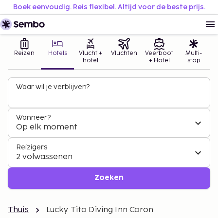
Boek eenvoudig. Reis flexibel. Altijd voor de beste prijs.
Reizen
Hotels
Vlucht +
Vluchten
Veerboot
Multi-
hotel
+ Hotel
stop
Waar wil je verblijven?
Wanneer?
Op elk moment
Reizigers
2 volwassenen
Zoeken
Thuis
Lucky Tito Diving Inn Coron