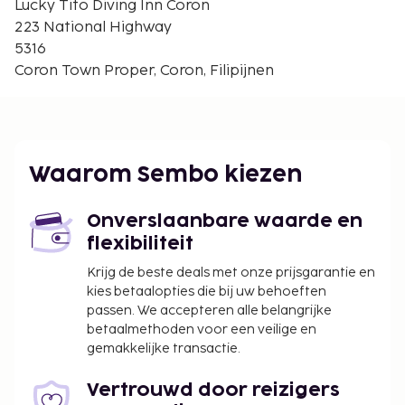
Lucky Tito Diving Inn Coron
Bintuan Mangrove Park - 24,7 km
223 National Highway
De dichtsbijzijnde luchthaven is Busuanga (USU-
5316
Francisco Reyes) - 21,1 km
Coron Town Proper, Coron, Filipijnen
Enkele van de voorzieningen zijn een 24-uurs
receptie en een waterkoeler. Ter plaatse heb je
parkeerplekken voor motors. Plezier gegarandeerd
dankzij een buitenzwembad of geniet van het
Waarom Sembo kiezen
uitzicht vanuit een dakterras en een tuin. Extra
voorzieningen van dit hotel zijn gratis wifi en hulp bij
Onverslaanbare waarde en
uitstapjes/tickets. Gasten van Lucky Tito Diving Inn
flexibiliteit
Coron kunnen genieten van een deugddoende
maaltijd in het restaurant.
Krijg de beste deals met onze prijsgarantie en
kies betaalopties die bij uw behoeften
In deze accommodatie zijn huisdieren en
passen. We accepteren alle belangrijke
assistentiedieren niet toegestaan.
betaalmethoden voor een veilige en
gemakkelijke transactie.
Vertrouwd door reizigers