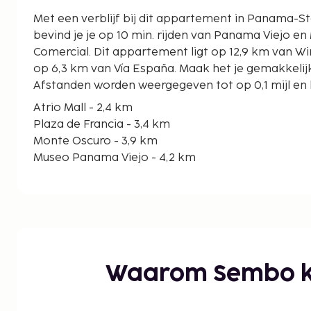
Met een verblijf bij dit appartement in Panama-Sta
bevind je je op 10 min. rijden van Panama Viejo en 
Comercial. Dit appartement ligt op 12,9 km van Winkelcentrum Albrook en
op 6,3 km van Vía España. Maak het je gemakkelijk
Afstanden worden weergegeven tot op 0,1 mijl en 
Atrio Mall - 2,4 km
Plaza de Francia - 3,4 km
Monte Oscuro - 3,9 km
Museo Panama Viejo - 4,2 km
Stadion Rommel Fernandez - 4,4 km
Panama Viejo - 4,1 km
Centro Cultural Mercado Nacional de Artesania - 
Parque Recreativo Omar Torrijos - 5,4 km
Centro de Convenciones Atlapa - 5,9 km
Calle 50 - 6,1 km
Waarom Sembo k
Vía España - 6,3 km
Multiplaza Pacific Centro Comercial - 6,8 km
Hospital Punta Pacífica - 7,3 km