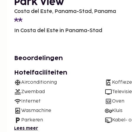
Park View
Costa del Este, Panama-Stad, Panama
In Costa del Este in Panama-Stad
Beoordelingen
Hotelfaciliteiten
Airconditioning
Koffiez
Zwembad
Televisie
Internet
Oven
Wasmachine
Kluis
Parkeren
Kabel- of
Lees meer