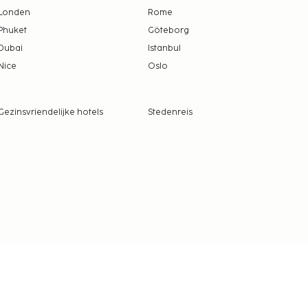
Londen
Rome
Phuket
Göteborg
Dubai
Istanbul
Nice
Oslo
Gezinsvriendelijke hotels
Stedenreis