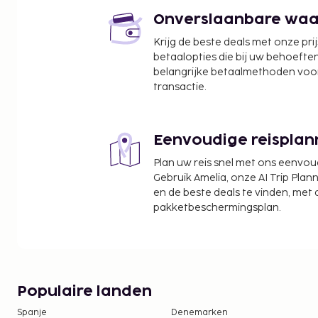
Centro Comercial Los Pueblos - 7,9 km
Onverslaanbare waard
Muurschilderingen Panamakanaal - 8,4 km
Krijg de beste deals met onze pri
De dichtstbijgelegen grootste luchthavens zijn:
betaalopties die bij uw behoefte
Panama City (PAC-Marcos A. Gelabert Intl.) - 15,3 
belangrijke betaalmethoden voor
Panama-stad (PTY-Tocumen Intl.) - 14,5 km
transactie.
Balboa (BLB-Panama Pacifico Intl.) - 24,5 km
Ter plaatse heb je gratis parkeerplaatsen.
Eenvoudige reisplan
Een verplichte toeslag voor het schoonmaken i
deze accommodatie inbegrepen.
Plan uw reis snel met ons eenvo
De accommodatie wordt professioneel scho
Gebruik Amelia, onze AI Trip Plann
en de beste deals te vinden, met
Contacloos inchecken en contactloos uitcheck
pakketbeschermingsplan.
Populaire landen
Spanje
Denemarken