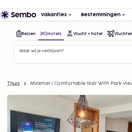
Vakanties
Bestemmingen
Reizen
Hotels
Vlucht + hotel
Vluchte
Waar wil je verblijven?
Thuis
Miramar I Comfortable 1bdr With Park Vie