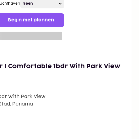
Luchthaven
Begin met plannen
 I Comfortable 1bdr With Park View
bdr With Park View
-Stad, Panama