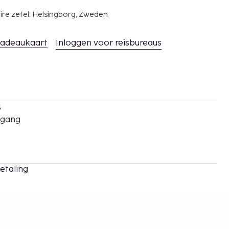
ire zetel: Helsingborg, Zweden
adeaukaart
Inloggen voor reisbureaus
s
oegang