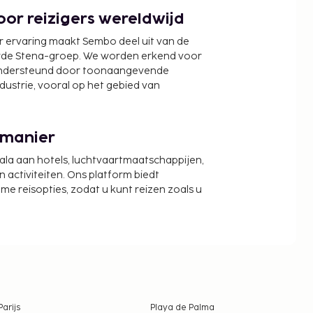
or reizigers wereldwijd
r ervaring maakt Sembo deel uit van de
wde Stena-groep. We worden erkend voor
ondersteund door toonaangevende
ndustrie, vooral op het gebied van
 manier
cala aan hotels, luchtvaartmaatschappijen,
activiteiten. Ons platform biedt
zame reisopties, zodat u kunt reizen zoals u
Parijs
Playa de Palma