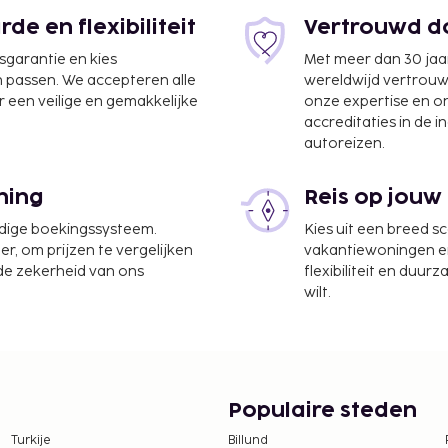
e en flexibiliteit
Vertrouwd do
jsgarantie en kies
Met meer dan 30 jaa
n passen. We accepteren alle
wereldwijd vertrou
km
 een veilige en gemakkelijke
onze expertise en 
accreditaties in de i
autoreizen.
ning
Reis op jouw
s bij het huurtarief van
udige boekingssysteem.
Kies uit een breed s
ongemaakt.
er, om prijzen te vergelijken
vakantiewoningen en 
 de zekerheid van ons
flexibiliteit en duur
en zijn mogelijk.
wilt.
Populaire steden
Turkije
Billund