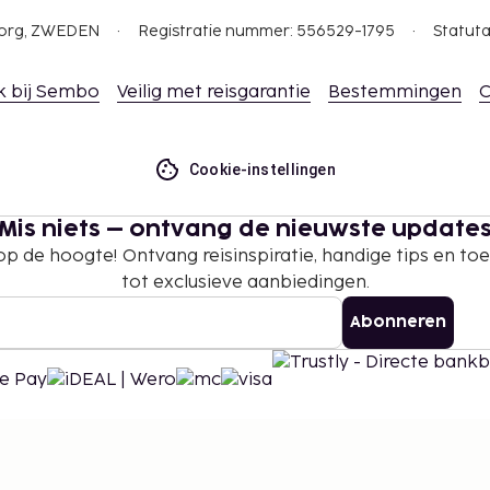
gborg, ZWEDEN
Registratie nummer: 556529-1795
Statuta
k bij Sembo
Veilig met reisgarantie
Bestemmingen
C
Cookie-instellingen
Mis niets – ontvang de nieuwste update
 op de hoogte! Ontvang reisinspiratie, handige tips en t
tot exclusieve aanbiedingen.
Abonneren
©
2026
Stena Line Travel Group AB