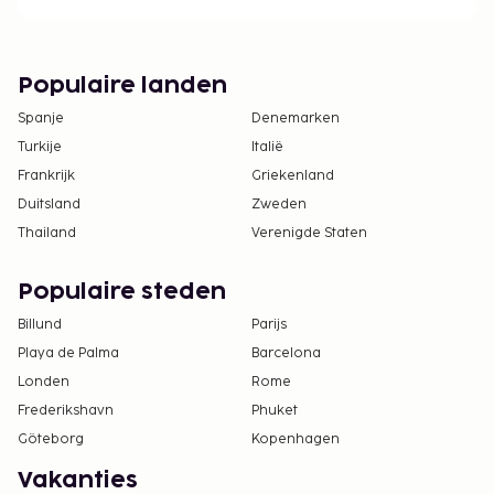
Populaire landen
Spanje
Denemarken
Turkije
Italië
Frankrijk
Griekenland
Duitsland
Zweden
Thailand
Verenigde Staten
Populaire steden
Billund
Parijs
Playa de Palma
Barcelona
Londen
Rome
Frederikshavn
Phuket
Göteborg
Kopenhagen
Vakanties