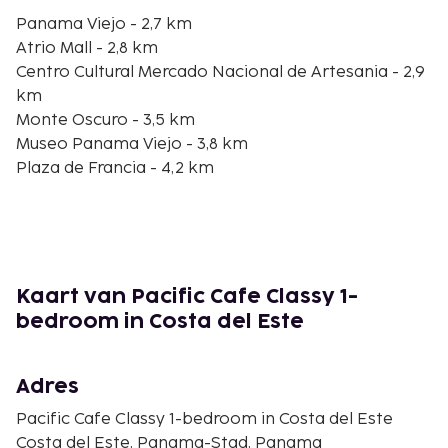
Panama Viejo - 2,7 km
Atrio Mall - 2,8 km
Centro Cultural Mercado Nacional de Artesania - 2,9
km
Monte Oscuro - 3,5 km
Museo Panama Viejo - 3,8 km
Plaza de Francia - 4,2 km
Parque Recreativo Omar Torrijos - 4,8 km
Stadion Rommel Fernandez - 4,8 km
Centro de Convenciones Atlapa - 5,6 km
Calle 50 - 5,8 km
Vía España - 6 km
Kaart van Pacific Cafe Classy 1-
Multiplaza Pacific Centro Comercial - 6,5 km
bedroom in Costa del Este
Hospital Punta Pacífica - 7 km
Centro Comercial Los Pueblos - 7,7 km
Pacific Center - 7,8 km
Adres
De dichtstbijgelegen grootste luchthavens zijn:
Pacific Cafe Classy 1-bedroom in Costa del Este
Panama City (PAC-Marcos A. Gelabert Intl.) - 15 km
Costa del Este, Panama-Stad, Panama