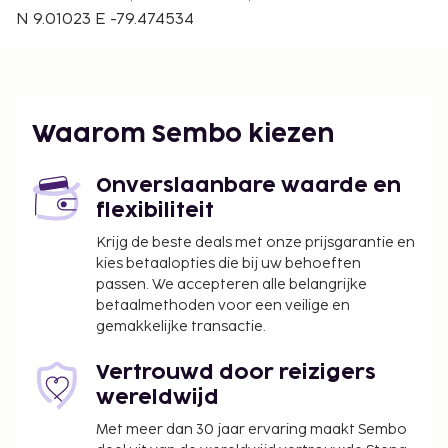
Panama-stad (PTY-Tocumen Intl.) - 14,2 km
N 9.01023 E -79.474534
Balboa (BLB-Panama Pacifico Intl.) - 23,7 km
Een verplichte toeslag voor het schoonmaken
is bij het huurtarief van deze accommodatie
inbegrepen.
Waarom Sembo kiezen
De accommodatie wordt professioneel
schoongemaakt.
Onverslaanbare waarde en
Contacloos inchecken en contactloos
flexibiliteit
uitchecken zijn mogelijk.
Krijg de beste deals met onze prijsgarantie en
kies betaalopties die bij uw behoeften
passen. We accepteren alle belangrijke
betaalmethoden voor een veilige en
gemakkelijke transactie.
Vertrouwd door reizigers
wereldwijd
Met meer dan 30 jaar ervaring maakt Sembo