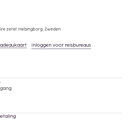
ire zetel: Helsingborg, Zweden
adeaukaart
Inloggen voor reisbureaus
s
oegang