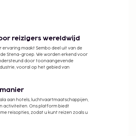
or reizigers wereldwijd
r ervaring maakt Sembo deel uit van de
wde Stena-groep. We worden erkend voor
ondersteund door toonaangevende
ndustrie, vooral op het gebied van
 manier
cala aan hotels, luchtvaartmaatschappijen,
activiteiten. Ons platform biedt
zame reisopties, zodat u kunt reizen zoals u