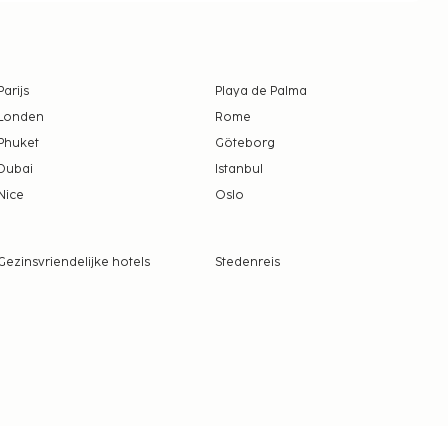
Parijs
Playa de Palma
Londen
Rome
Phuket
Göteborg
Dubai
Istanbul
Nice
Oslo
Gezinsvriendelijke hotels
Stedenreis