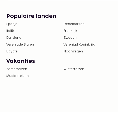
buitenzwembad. Deze residentie heeft ook gratis 
conciërgeservices. Je bezoekje aan nabije bezie
dankzij de lokale shuttlebus (toeslag) een fluitje 
Populaire landen
Residence Baia delle Mimose kunnen genieten van 
Spanje
Denemarken
het restaurant of iets halen bij de snackbar/deli. S
Italië
Frankrijk
drankje in een bar/lounge.
Duitsland
Zweden
De volgende kosten dienen bij de accommodatie 
Verenigde Staten
Verenigd Koninkrijk
kosten kunnen inclusief toepasselijke belastingen z
Egypte
Noorwegen
Er wordt een stadsbelasting door de stad geïn
Vakanties
accommodatie in rekening gebracht. Deze bel
aangepast en geldt mogelijk niet het hele jaar
Zomerreizen
Winterreizen
ook andere uitzonderingen en kortingen. Ne
Musicalreizen
contact op met de accommodatie via de cont
boekingsbevestiging.
De stad heft de volgende belasting: van 1 okto
EUR 0.00 per persoon, per nacht, voor maxim
belasting geldt niet voor kinderen jonger dan 1
De stad heft de volgende belasting: van 1 juni