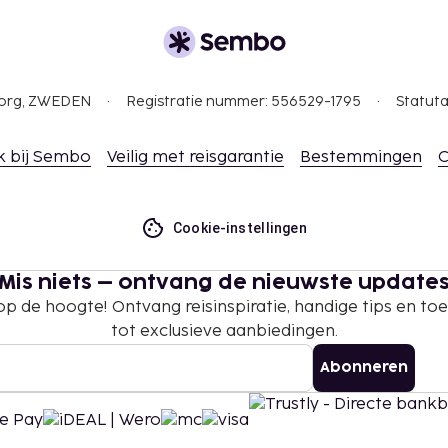
imaal 7 nachten. Deze
4 jaar.
tie aan ons heeft
gborg, ZWEDEN
Registratie nummer: 556529-1795
Statuta
r, per week
n
k bij Sembo
Veilig met reisgarantie
Bestemmingen
C
 borgsommen zijn mogelijk
Cookie-instellingen
ns het inchecken
Mis niets – ontvang de nieuwste update
rekte identiteitsbewijs
 op de hoogte! Ontvang reisinspiratie, handige tips en t
tot exclusieve aanbiedingen.
te betalingen bij deze
 overschrijden. Neem
Abonneren
ommodatie via de
an mei tot september.