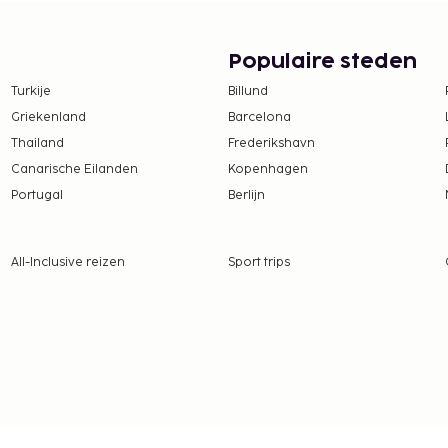
wifi en
nswaardigheden wordt
van een cent. Gasten van
Populaire steden
een lekkere maaltijd in
Turkije
Billund
luit je dag af met een
Griekenland
Barcelona
Thailand
Frederikshavn
te worden betaald. De
Canarische Eilanden
Kopenhagen
ijn:
Portugal
Berlijn
d en bij de
asting wordt per seizoen
 lang. Er gelden mogelijk
All-Inclusive reizen
Sport trips
em voor meer informatie
actgegevens in de
ber tot 31 mei betaal je
aal 7 nachten. Deze
4 jaar.
 tot 30 september betaal