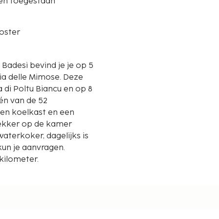
ren toegestaan
oster
 Badesi bevind je je op 5
delle Mimose. Deze
a di Poltu Biancu en op 8
één van de 52
een koelkast en een
 lekker op de kamer
aterkoker, dagelijks is
kun je aanvragen.
kilometer.