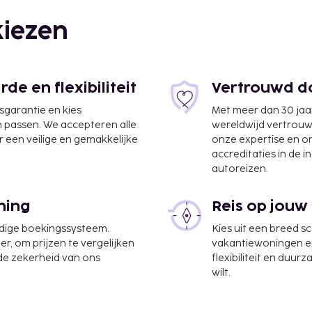
iezen
e en flexibiliteit
Vertrouwd do
jsgarantie en kies
Met meer dan 30 jaa
n passen. We accepteren alle
wereldwijd vertrou
 een veilige en gemakkelijke
onze expertise en 
accreditaties in de i
autoreizen.
ning
Reis op jouw
udige boekingssysteem.
Kies uit een breed s
er, om prijzen te vergelijken
vakantiewoningen en 
ie en een lift. Ter
 de zekerheid van ons
flexibiliteit en duur
ater op en geniet van
wilt.
dere recreatieve
een seizoensgebonden