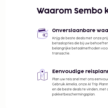
Spiaggia di San Pietro - 9,9 km
Spiaggia di Li Mindi - 10,2 km
Waarom Sembo k
La Ciaccia Strand - 11,1 km
Spiaggia di Li Feruli - 12 km
Terme di Casteldoria - 12,2 km
Aquafantasy - 14,6 km
Onverslaanbare waard
Strand van La Marinedda - 16,7 km
Krijg de beste deals met onze pri
Roccia dell'Elefante - 16,8 km
betaalopties die bij uw behoefte
Porto Marina Isola Rossa - 17,3 km
belangrijke betaalmethoden voor
Spiaggia Longa - 17,7 km
transactie.
Spaggia di Porto - 17,7 km
De dichtstbijgelegen grootste luchthavens zijn:
Eenvoudige reisplan
Alghero (AHO-Fertilia) - 81,8 km
Olbia (OLB-Costa Smeralda) - 95,3 km
Plan uw reis snel met ons eenvo
Gebruik Amelia, onze AI Trip Plann
Enkele van de voorzieningen zijn een 24-uurs recept
en de beste deals te vinden, met
plaatse heb je gratis parkeerplaatsen. Zoek het w
pakketbeschermingsplan.
een dagje aan het privéstrand of profiteer van an
voorzieningen zoals een outdoor tennisbaan en 