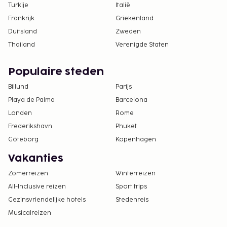
Turkije
Italië
Frankrijk
Griekenland
Duitsland
Zweden
Thailand
Verenigde Staten
Populaire steden
Billund
Parijs
Playa de Palma
Barcelona
Londen
Rome
Frederikshavn
Phuket
Göteborg
Kopenhagen
Vakanties
Zomerreizen
Winterreizen
All-Inclusive reizen
Sport trips
Gezinsvriendelijke hotels
Stedenreis
Musicalreizen