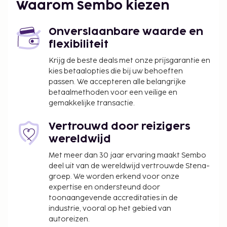
Waarom Sembo kiezen
per nacht
Assistentiedieren zijn vrijgesteld van toeslagen
Onverslaanbare waarde en
Deze lijst is mogelijk niet volledig. Toeslagen en
flexibiliteit
borgsommen zijn mogelijk excl. btw en kunnen
Krijg de beste deals met onze prijsgarantie en
wijzigen.
kies betaalopties die bij uw behoeften
passen. We accepteren alle belangrijke
betaalmethoden voor een veilige en
gemakkelijke transactie.
Vertrouwd door reizigers
wereldwijd
Met meer dan 30 jaar ervaring maakt Sembo
deel uit van de wereldwijd vertrouwde Stena-
groep. We worden erkend voor onze
expertise en ondersteund door
toonaangevende accreditaties in de
industrie, vooral op het gebied van
autoreizen.