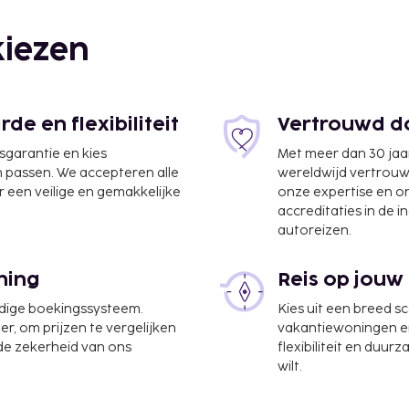
e gratis parkeerplaatsen.
t privéstrand of
zoals een buitenzwembad.
iezen
, conciërgeservices en
ury Villas kunnen
aurant. Bestel je
e en flexibiliteit
Vertrouwd do
e van 07.00 uur tot 11.00
jsgarantie en kies
Met meer dan 30 jaa
n passen. We accepteren alle
wereldwijd vertrou
te worden betaald. De
 een veilige en gemakkelijke
onze expertise en 
ijn:
accreditaties in de i
autoreizen.
DR 300 te betalen.
tie aan ons heeft
ning
Reis op jouw
udige boekingssysteem.
Kies uit een breed s
er, om prijzen te vergelijken
vakantiewoningen en 
 de zekerheid van ons
flexibiliteit en duur
wilt.