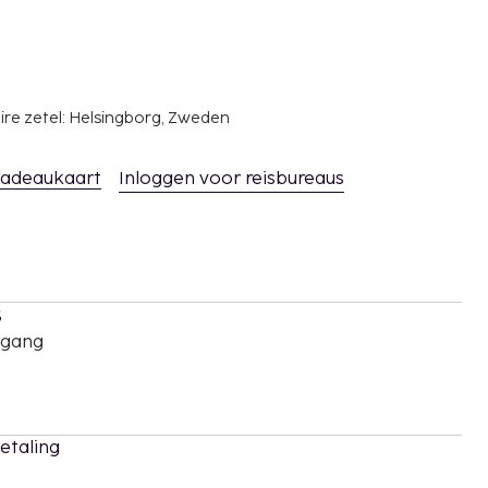
ire zetel: Helsingborg, Zweden
adeaukaart
Inloggen voor reisbureaus
s
oegang