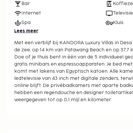
Bar
Koffiez
Internet
Televisie
Spa
Kluis
Lees meer
Met een verblijf bij KANDORA Luxury Villas in Desa 
de zee, op 14 km van Patawang Beach en op 37,7 
Doe of je thuis bent in één van de 5 individueel 
gratis minibars en espressoapparaten. Je bed me
komt met lakens van Egyptisch katoen. Alle kam
ledtelevisie van 43 inch met digitale zenders, terwijl
online blijft. De privébadkamers met aparte bad
hebben een regendouche en designer toiletartike
weergegeven tot op 0,1 mijl en kilometer.
Patawang Beach - 14 km
Pantai Padadita - 37,7 km
Enkele van de voorzieningen zijn een stomerij/was