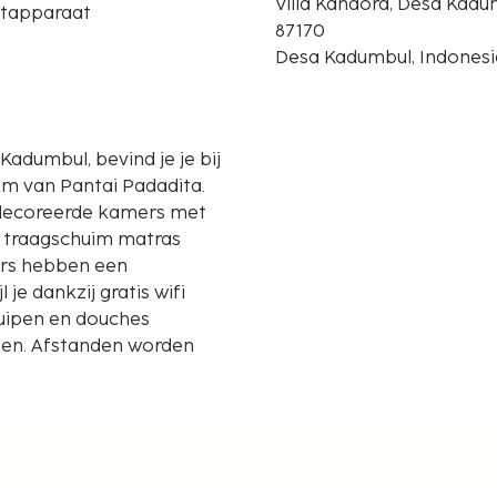
Villa Kandora, Desa Kad
etapparaat
87170
Desa Kadumbul, Indonesi
Kadumbul, bevind je je bij
km van Pantai Padadita.
gedecoreerde kamers met
t traagschuim matras
ers hebben een
 je dankzij gratis wifi
kuipen en douches
len. Afstanden worden
serijservice, een 24-uurs