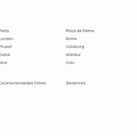
Parijs
Playa de Palma
Londen
Rome
Phuket
Göteborg
Dubai
Istanbul
Nice
Oslo
Gezinsvriendelijke hotels
Stedenreis