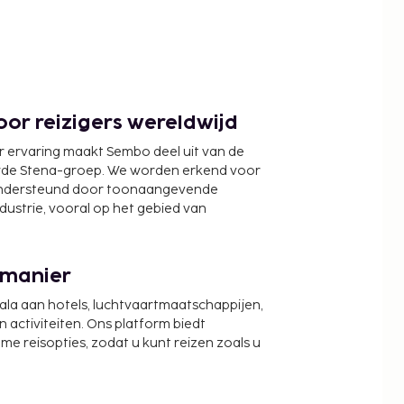
or reizigers wereldwijd
r ervaring maakt Sembo deel uit van de
wde Stena-groep. We worden erkend voor
ondersteund door toonaangevende
ndustrie, vooral op het gebied van
 manier
cala aan hotels, luchtvaartmaatschappijen,
activiteiten. Ons platform biedt
zame reisopties, zodat u kunt reizen zoals u