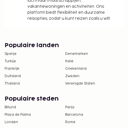
luchtvaartmaatschappijen,
vakantiewoningen en activiteiten. Ons
platform biedt flexibiliteit en duurzame
reisopties, zodat u kunt reizen zoals u wilt.
Populaire landen
Spanje
Denemarken
Turkije
Italië
Frankrijk
Griekenland
Duitsland
Zweden
Thailand
Verenigde Staten
Populaire steden
Billund
Parijs
Playa de Palma
Barcelona
Londen
Rome