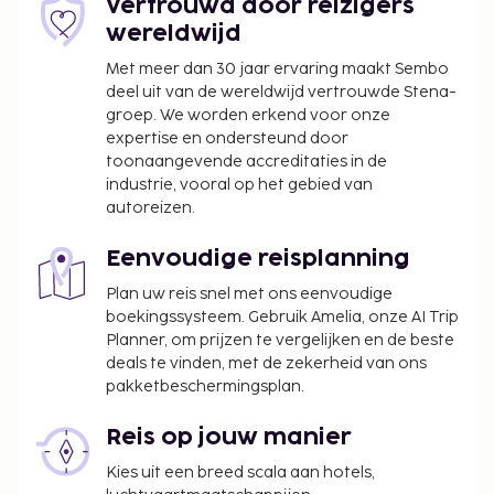
Vertrouwd door reizigers
wereldwijd
Deze lijst is mogelijk niet volledig. Toeslagen en
borgsommen zijn mogelijk excl. btw en kunnen
Met meer dan 30 jaar ervaring maakt Sembo
wijzigen.
deel uit van de wereldwijd vertrouwde Stena-
groep. We worden erkend voor onze
expertise en ondersteund door
toonaangevende accreditaties in de
industrie, vooral op het gebied van
autoreizen.
Eenvoudige reisplanning
Plan uw reis snel met ons eenvoudige
boekingssysteem. Gebruik Amelia, onze AI Trip
Planner, om prijzen te vergelijken en de beste
deals te vinden, met de zekerheid van ons
pakketbeschermingsplan.
Reis op jouw manier
Kies uit een breed scala aan hotels,