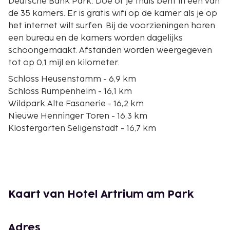
Deutsche Bank Park. Doe of je thuis bent in één van
de 35 kamers. Er is gratis wifi op de kamer als je op
het internet wilt surfen. Bij de voorzieningen horen
een bureau en de kamers worden dagelijks
schoongemaakt. Afstanden worden weergegeven
tot op 0,1 mijl en kilometer.
Schloss Heusenstamm - 6,9 km
Schloss Rumpenheim - 16,1 km
Wildpark Alte Fasanerie - 16,2 km
Nieuwe Henninger Toren - 16,3 km
Klostergarten Seligenstadt - 16,7 km
Groeve Messel - 16,8 km
Museumsufer - 17 km
Deutsches Ledermuseum - 17,3 km
Capitol - 17,5 km
Kunstmuseum Schirn - 17,6 km
Kaart van Hotel Artrium am Park
Naturpark Bergstraße-Odenwald - 17,6 km
Historisch museum van Frankfurt - 17,6 km
Frankfurter Dom - 17,6 km
Adres