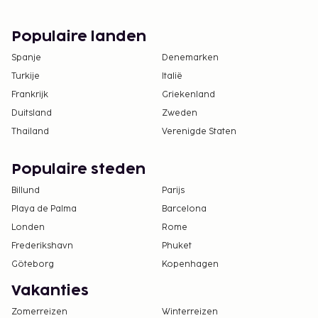
Populaire landen
Spanje
Denemarken
Turkije
Italië
Frankrijk
Griekenland
Duitsland
Zweden
Thailand
Verenigde Staten
Populaire steden
Billund
Parijs
Playa de Palma
Barcelona
Londen
Rome
Frederikshavn
Phuket
Göteborg
Kopenhagen
Vakanties
Zomerreizen
Winterreizen