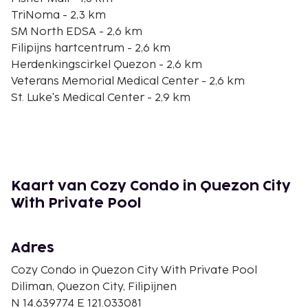
TriNoma - 2,3 km
SM North EDSA - 2,6 km
Filipijns hartcentrum - 2,6 km
Herdenkingscirkel Quezon - 2,6 km
Veterans Memorial Medical Center - 2,6 km
St. Luke's Medical Center - 2,9 km
Universiteit van de Filipijnen-Diliman - 3 km
Robinsons Magnolia - 3,3 km
Winkelcentrum Gateway - 3,5 km
Araneta Coliseum - 3,8 km
New Frontier Theater - 3,8 km
Kaart van Cozy Condo in Quezon City
Ali Mall - 4,2 km
With Private Pool
Oasis Manila - 4,2 km
De dichtsbijzijnde luchthaven is Manila (MNL-Ninoy
Adres
Aquino Intl.) - 24,3 km
Cozy Condo in Quezon City With Private Pool
Ter plaatse heb je parkeerplaatsen. Geniet van een
Diliman, Quezon City, Filipijnen
buitenzwembad of profiteer van gratis wifi.
N 14.639774 E 121.033081
De accommodatie wordt professioneel