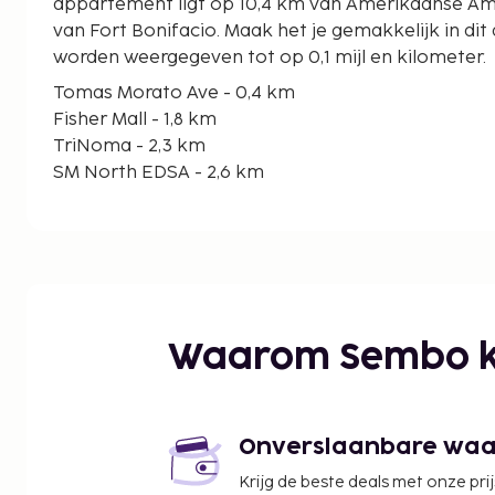
appartement ligt op 10,4 km van Amerikaanse Am
van Fort Bonifacio. Maak het je gemakkelijk in di
worden weergegeven tot op 0,1 mijl en kilometer.
Tomas Morato Ave - 0,4 km
Fisher Mall - 1,8 km
TriNoma - 2,3 km
SM North EDSA - 2,6 km
Filipijns hartcentrum - 2,6 km
Herdenkingscirkel Quezon - 2,6 km
Veterans Memorial Medical Center - 2,6 km
St. Luke's Medical Center - 2,9 km
Universiteit van de Filipijnen-Diliman - 3,1 km
Robinsons Magnolia - 3,4 km
Waarom Sembo k
Winkelcentrum Gateway - 3,5 km
Araneta Coliseum - 3,8 km
New Frontier Theater - 3,8 km
Ali Mall - 4,2 km
Onverslaanbare waard
Oasis Manila - 4,3 km
Krijg de beste deals met onze pri