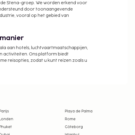
wde Stena-groep. We worden erkend voor
ondersteund door toonaangevende
ndustrie, vooral op het gebied van
 manier
cala aan hotels, luchtvaartmaatschappijen,
activiteiten. Ons platform biedt
zame reisopties, zodat u kunt reizen zoals u
Parijs
Playa de Palma
Londen
Rome
Phuket
Göteborg
Dubai
Istanbul