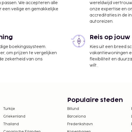
Aquino Intl.) - 24,2 km
n passen. We accepteren alle
wereldwijd vertrou
 een veilige en gemakkelijke
onze expertise en 
een buitenzwembad of
accreditaties in de i
autoreizen.
ongemaakt.
en zijn mogelijk.
ning
Reis op jouw
udige boekingssysteem.
Kies uit een breed s
er, om prijzen te vergelijken
vakantiewoningen en 
 de zekerheid van ons
flexibiliteit en duur
wilt.
Populaire steden
Turkije
Billund
Griekenland
Barcelona
Thailand
Frederikshavn
Canarische Eilanden
Kopenhagen