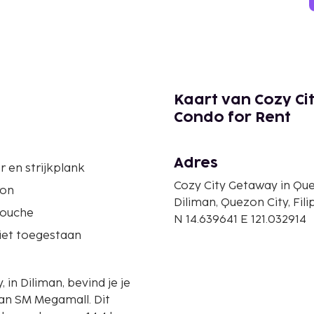
Kaart van Cozy Cit
Condo for Rent
Adres
er en strijkplank
Cozy City Getaway in Que
ron
Diliman, Quezon City, Fili
douche
N 14.639641 E 121.032914
iet toegestaan
 in Diliman, bevind je je
n SM Megamall. Dit