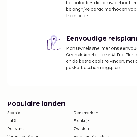
De dichtsbijzijnde luchthaven is Manila (MNL-Ninoy 
betaalopties die bij uw behoefte
belangrijke betaalmethoden voor
Ter plaatse heb je parkeerplaatsen. Geniet van 
transactie.
profiteer van gratis wifi.
De accommodatie wordt professioneel scho
Contacloos inchecken en contactloos uitcheck
Eenvoudige reisplan
Plan uw reis snel met ons eenvo
Gebruik Amelia, onze AI Trip Plann
en de beste deals te vinden, met
pakketbeschermingsplan.
Populaire landen
Spanje
Denemarken
Italië
Frankrijk
Duitsland
Zweden
Verenigde Staten
Verenigd Koninkrijk