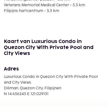
Veterans Memorial Medical Center - 3,3 km
Filipijns hartcentrum - 3,3 km
Winkelcentrum Gateway - 3,4 km
Oasis Manila - 3,5 km
Araneta Coliseum - 3,7 km
New Frontier Theater - 3,7 km
Universiteit van de Filipijnen-Diliman - 4 km
Kaart van Luxurious Condo in
Ali Mall - 4,2 km
Quezon City With Private Pool and
SM City Sta. Mesa - 5 km
City Views
De dichtsbijzijnde luchthaven is Manila (MNL-Ninoy
Aquino Intl.) - 23,7 km
Adres
Ter plaatse heb je parkeerplaatsen. Geniet van een
Luxurious Condo in Quezon City With Private Pool
buitenzwembad of profiteer van gratis wifi.
and City Views
De accommodatie wordt professioneel
Diliman, Quezon City, Filipijnen
schoongemaakt.
N 14.636243 E 121.029131
Contacloos inchecken en contactloos
uitchecken zijn mogelijk.