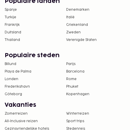
Populaire landen
Spanje
Denemarken
Turkije
Italië
Frankrijk
Griekenland
Duitsland
Zweden
Thailand
Verenigde Staten
Populaire steden
Billund
Parijs
Playa de Palma
Barcelona
Londen
Rome
Frederikshavn
Phuket
Göteborg
Kopenhagen
Vakanties
Zomerreizen
Winterreizen
All-Inclusive reizen
Sport trips
Gezinsvriendelijke hotels
Stedenreis