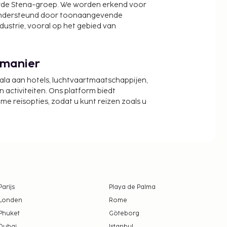
wde Stena-groep. We worden erkend voor
ondersteund door toonaangevende
ndustrie, vooral op het gebied van
 manier
cala aan hotels, luchtvaartmaatschappijen,
activiteiten. Ons platform biedt
zame reisopties, zodat u kunt reizen zoals u
Parijs
Playa de Palma
Londen
Rome
Phuket
Göteborg
Dubai
Istanbul