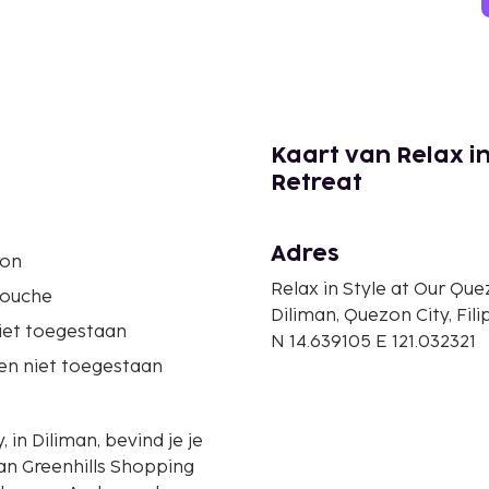
Kaart van Relax i
Retreat
Adres
ron
Relax in Style at Our Qu
douche
Diliman, Quezon City, Fili
iet toegestaan
N 14.639105 E 121.032321
en niet toegestaan
 in Diliman, bevind je je
an Greenhills Shopping