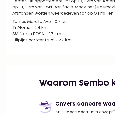
Center. Dit appartement ligt op 10,3 km van Amerikaanse Ambassade en
op 14,3 km van Fort Bonifacio. Maak het je gemakk
Afstanden worden weergegeven tot op 0,1 mijl en 
Tomas Morato Ave - 0,7 km
TriNoma - 2,4 km
SM North EDSA - 2,7 km
Filipijns hartcentrum - 2,7 km
Herdenkingscirkel Quezon - 2,7 km
Veterans Memorial Medical Center - 2,7 km
St. Luke's Medical Center - 2,8 km
Universiteit van de Filipijnen-Diliman - 3,1 km
Robinsons Magnolia - 3,4 km
Winkelcentrum Gateway - 3,5 km
Waarom Sembo k
Araneta Coliseum - 3,9 km
New Frontier Theater - 3,9 km
SM Araneta City - 4,1 km
Ali Mall - 4,3 km
Onverslaanbare waard
Oasis Manila - 4,3 km
Krijg de beste deals met onze pri