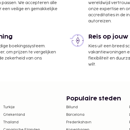
Aquino Intl.) - 24,1 km
n passen. We accepteren alle
wereldwijd vertrou
 een veilige en gemakkelijke
onze expertise en 
een buitenzwembad of
accreditaties in de i
autoreizen.
ongemaakt.
en zijn mogelijk.
ning
Reis op jouw
udige boekingssysteem.
Kies uit een breed s
er, om prijzen te vergelijken
vakantiewoningen en 
 de zekerheid van ons
flexibiliteit en duur
wilt.
Populaire steden
Turkije
Billund
Griekenland
Barcelona
Thailand
Frederikshavn
Canarische Eilanden
Kopenhagen