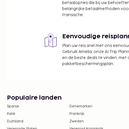
De dichtsbijzijnde luchthaven is Manila (MNL-Ninoy 
betaalopties die bij uw behoefte
belangrijke betaalmethoden voor
Ter plaatse heb je parkeerplaatsen. Geniet van 
transactie.
profiteer van gratis wifi.
De accommodatie wordt professioneel scho
Contacloos inchecken en contactloos uitcheck
Eenvoudige reisplan
Plan uw reis snel met ons eenvo
Gebruik Amelia, onze AI Trip Plann
en de beste deals te vinden, met
pakketbeschermingsplan.
Populaire landen
Spanje
Denemarken
Italië
Frankrijk
Duitsland
Zweden
Verenigde Staten
Verenigd Koninkrijk