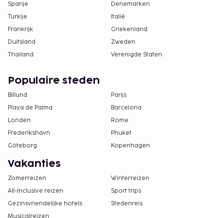
Spanje
Denemarken
Turkije
Italië
Frankrijk
Griekenland
Duitsland
Zweden
Thailand
Verenigde Staten
Populaire steden
Billund
Parijs
Playa de Palma
Barcelona
Londen
Rome
Frederikshavn
Phuket
Göteborg
Kopenhagen
Vakanties
Zomerreizen
Winterreizen
All-Inclusive reizen
Sport trips
Gezinsvriendelijke hotels
Stedenreis
Musicalreizen