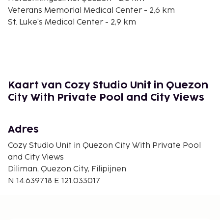
Veterans Memorial Medical Center - 2,6 km
St. Luke's Medical Center - 2,9 km
Universiteit van de Filipijnen-Diliman - 3 km
Robinsons Magnolia - 3,3 km
Winkelcentrum Gateway - 3,5 km
Araneta Coliseum - 3,8 km
New Frontier Theater - 3,8 km
Kaart van Cozy Studio Unit in Quezon
Ali Mall - 4,2 km
City With Private Pool and City Views
Oasis Manila - 4,2 km
De dichtsbijzijnde luchthaven is Manila (MNL-Ninoy
Adres
Aquino Intl.) - 24,2 km
Cozy Studio Unit in Quezon City With Private Pool
Ter plaatse heb je parkeerplaatsen. Geniet van een
and City Views
buitenzwembad of profiteer van gratis wifi.
Diliman, Quezon City, Filipijnen
De accommodatie wordt professioneel
N 14.639718 E 121.033017
schoongemaakt.
Contacloos inchecken en contactloos
uitchecken zijn mogelijk.