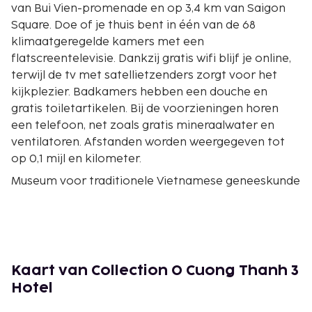
van Bui Vien-promenade en op 3,4 km van Saigon
Square. Doe of je thuis bent in één van de 68
klimaatgeregelde kamers met een
flatscreentelevisie. Dankzij gratis wifi blijf je online,
terwijl de tv met satellietzenders zorgt voor het
kijkplezier. Badkamers hebben een douche en
gratis toiletartikelen. Bij de voorzieningen horen
een telefoon, net zoals gratis mineraalwater en
ventilatoren. Afstanden worden weergegeven tot
op 0,1 mijl en kilometer.
Museum voor traditionele Vietnamese geneeskunde
- 0,5 km
Hoa Binh Theater - 0,7 km
De Allerheiligste Verlosser Saigon - 1,3 km
Tu Du-ziekenhuis - 1,8 km
KNO-ziekenhuis - 1,9 km
Kaart van Collection O Cuong Thanh 3
Pedagogische Universiteit van Ho Chi Minhstad -
Hotel
Campus 2 - 1,9 km