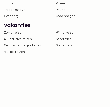
Londen
Rome
Frederikshavn
Phuket
Göteborg
Kopenhagen
Vakanties
Zomerreizen
Winterreizen
All-Inclusive reizen
Sport trips
Gezinsvriendelijke hotels
Stedenreis
Musicalreizen