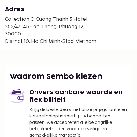
Saigon South - 2,1 km
Tao Dan Park - 2,2 km
Adres
Nationale Universiteit van Ho Chi Minh-Stad - 2,3
Collection O Cuong Thanh 3 Hotel
km
252/43-45 Cao Thang, Phuong 12,
Pham Ngu Lao Street - 2,3 km
70000
Versmarkt Thai Binh - 2,4 km
District 10, Ho Chi Minh-Stad, Vietnam
23 september-park - 2,6 km
Bui Vien-promenade - 2,6 km
Oorlogsmuseum - 2,6 km
Pagode van Vinh Nghiem - 2,7 km
Waarom Sembo kiezen
De voornaamste luchthaven voor Collection O
Cuong Thanh 3 Hotel is Tan Binh - Internationale
luchthaven Tan Son Nhat (SGN) - 6,4 km
Onverslaanbare waarde en
flexibiliteit
Enkele van de voorzieningen zijn een snelle
incheckservice, een 24-uurs receptie en een
Krijg de beste deals met onze prijsgarantie en
bagageopslagruimte. Ter plaatse heb je gratis
kies betaalopties die bij uw behoeften
passen. We accepteren alle belangrijke
parkeerplaatsen. Profiteer in dit hotel van de
betaalmethoden voor een veilige en
roomservice (beperkte tijden).
gemakkelijke transactie.