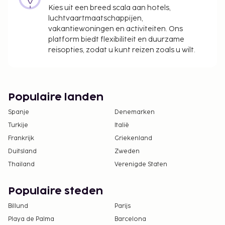
Kies uit een breed scala aan hotels,
luchtvaartmaatschappijen,
vakantiewoningen en activiteiten. Ons
platform biedt flexibiliteit en duurzame
reisopties, zodat u kunt reizen zoals u wilt.
Populaire landen
Spanje
Denemarken
Turkije
Italië
Frankrijk
Griekenland
Duitsland
Zweden
Thailand
Verenigde Staten
Populaire steden
Billund
Parijs
Playa de Palma
Barcelona