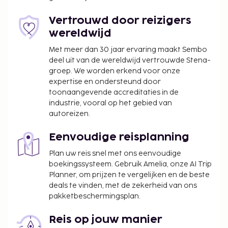
Eén kind t/m 6 jaar oud verblijft gratis wanneer
hij/zij in dezelfde kamer als de ouders of voogd
Vertrouwd door reizigers
slaapt en het aanwezige beddengoed gebruikt.
wereldwijd
Gasten kunnen overal contactloos betalen.
Met meer dan 30 jaar ervaring maakt Sembo
deel uit van de wereldwijd vertrouwde Stena-
groep. We worden erkend voor onze
expertise en ondersteund door
toonaangevende accreditaties in de
industrie, vooral op het gebied van
autoreizen.
Eenvoudige reisplanning
Plan uw reis snel met ons eenvoudige
boekingssysteem. Gebruik Amelia, onze AI Trip
Planner, om prijzen te vergelijken en de beste
deals te vinden, met de zekerheid van ons
pakketbeschermingsplan.
Reis op jouw manier