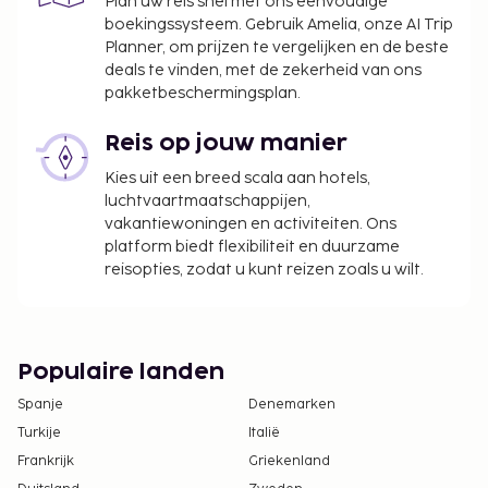
Plan uw reis snel met ons eenvoudige
boekingssysteem. Gebruik Amelia, onze AI Trip
Planner, om prijzen te vergelijken en de beste
deals te vinden, met de zekerheid van ons
pakketbeschermingsplan.
Reis op jouw manier
Kies uit een breed scala aan hotels,
luchtvaartmaatschappijen,
vakantiewoningen en activiteiten. Ons
platform biedt flexibiliteit en duurzame
reisopties, zodat u kunt reizen zoals u wilt.
Populaire landen
Spanje
Denemarken
Turkije
Italië
Frankrijk
Griekenland