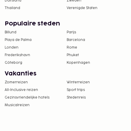
Duitsland
Zweden
Thailand
Verenigde Staten
Populaire steden
Billund
Parijs
Playa de Palma
Barcelona
Londen
Rome
Frederikshavn
Phuket
Göteborg
Kopenhagen
Vakanties
Zomerreizen
Winterreizen
All-Inclusive reizen
Sport trips
Gezinsvriendelijke hotels
Stedenreis
Musicalreizen