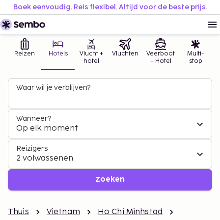
Boek eenvoudig. Reis flexibel. Altijd voor de beste prijs.
Reizen
Hotels
Vlucht +
Vluchten
Veerboot
Multi-
hotel
+ Hotel
stop
Waar wil je verblijven?
Wanneer?
Op elk moment
Reizigers
2 volwassenen
Zoeken
Thuis
Vietnam
Ho Chi Minhstad