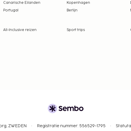
Canarische Eilanden
Kopenhagen
Portugal
Berlijn
All-Inclusive reizen
Sport trips
gborg, ZWEDEN
Registratie nummer: 556529-1795
Statuta