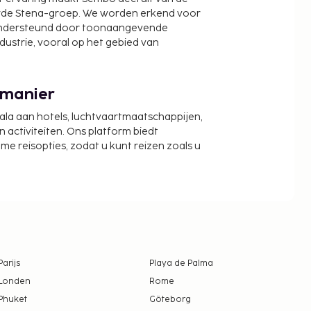
wde Stena-groep. We worden erkend voor
ondersteund door toonaangevende
ndustrie, vooral op het gebied van
 manier
cala aan hotels, luchtvaartmaatschappijen,
activiteiten. Ons platform biedt
zame reisopties, zodat u kunt reizen zoals u
Parijs
Playa de Palma
Londen
Rome
Phuket
Göteborg