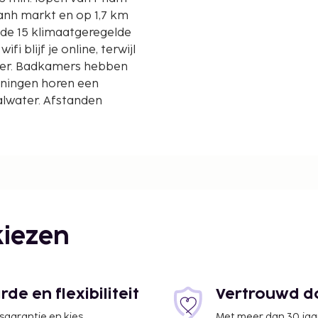
n de 15 klimaatgeregelde
i blijf je online, terwijl
ezier. Badkamers hebben
ieningen horen een
alwater. Afstanden
iezen
,4 km
e en flexibiliteit
Vertrouwd do
jsgarantie en kies
Met meer dan 30 jaa