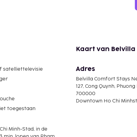
Kaart van Belvilla
Adres
 satelliettelevisie
ger
Belvilla Comfort Stays Ne
127, Cong Quynh, Phuong
700000
douche
Downtown Ho Chi Minhsta
iet toegestaan
 Chi Minh-Stad, in de
p 3 min. lopen van Pham