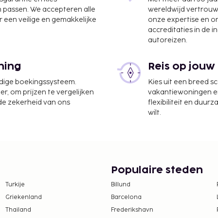
n passen. We accepteren alle
wereldwijd vertrou
 een veilige en gemakkelijke
onze expertise en 
accreditaties in de i
autoreizen.
ationale luchthaven Tan
ning
Reis op jouw
udige boekingssysteem.
Kies uit een breed s
ckservice, een 24-uurs
er, om prijzen te vergelijken
vakantiewoningen en 
eb je gratis
 de zekerheid van ons
flexibiliteit en duur
wilt.
r hij/zij in dezelfde kamer
ige beddengoed gebruikt.
Populaire steden
Turkije
Billund
Griekenland
Barcelona
Thailand
Frederikshavn