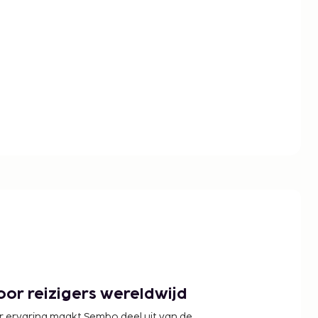
or reizigers wereldwijd
r ervaring maakt Sembo deel uit van de