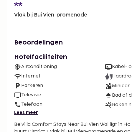
Vlak bij Bui Vien-promenade
Beoordelingen
Hotelfaciliteiten
Airconditioning
Kabel- of
Internet
Haardro
Parkeren
Minibar
Televisie
Bad of 
Telefoon
Roken n
Lees meer
Belvilla Comfort Stays Near Bui Vien Wal ligt in Ho
buurt District 1, vlak bij Bui Vien-promenade en o