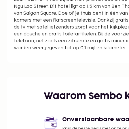
Ngu Lao Street. Dit hotel ligt op 1,5 km van Ben Thanh markt en op 1,7 km
van Saigon Square. Doe of je thuis bent in één va
kamers met een flatscreentelevisie. Dankzij gratis wif
de tv met satellietzenders zorgt voor het kijkpl
een douche en gratis toiletartikelen. Bij de voorz
telefoon, net zoals een zitruimte en gratis minera
worden weergegeven tot op 0,1 mijl en kilometer.
Bui Vien-promenade - 0,1 km
Versmarkt Thai Binh - 0,2 km
Pham Ngu Lao Street - 0,2 km
23 september-park - 0,4 km
Tu Du-ziekenhuis - 0,8 km
Tao Dan Park - 1,1 km
Waarom Sembo k
Galaxy Nguyen Du - 1,4 km
Ho Chi Minhstad Museum voor Schone Kunsten - 1
Ben Thanh markt - 1,5 km
Saigon Square - 1,6 km
Onverslaanbare waard
Benthanh Street Food Market - 1,7 km
Krijg de beste deals met onze pri