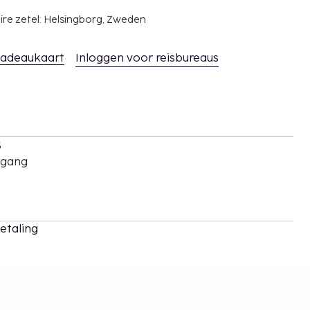
ire zetel: Helsingborg, Zweden
adeaukaart
Inloggen voor reisbureaus
s
oegang