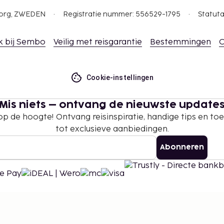
gborg, ZWEDEN
Registratie nummer: 556529-1795
Statuta
k bij Sembo
Veilig met reisgarantie
Bestemmingen
C
Cookie-instellingen
Mis niets – ontvang de nieuwste update
 op de hoogte! Ontvang reisinspiratie, handige tips en t
tot exclusieve aanbiedingen.
Abonneren
©
2026
Stena Line Travel Group AB