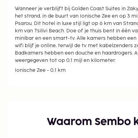
Wanneer je verblijft bij Golden Coast Suites in Zak
het strand, in de buurt van Ionische Zee en op 3 mi
Psarou. Dit hotel in luxe stijl ligt op 6 km van Strand van Alykanas en op 6,2
km van Tsilivi Beach. Doe of je thuis bent in één
minibar en een smart-tv. Alle kamers hebben een b
wifi blijf je online, terwijl de tv met kabelzenders z
Badkamers hebben een douche en haardrogers. 
weergegeven tot op 0,1 mijl en kilometer.
Ionische Zee - 0,1 km
Kavos Pasou - 1,8 km
Panagia Psarou - 1,9 km
Strand van Psarou - 1,9 km
Amboula-strand - 3,1 km
Amoudi Beach - 3,6 km
Klooster van Dermatousa - 3,7 km
Waarom Sembo k
Tsilivi Waterpark - 4,5 km
Gaidaros-strand - 4,8 km
Strand van Alykanas - 6 km