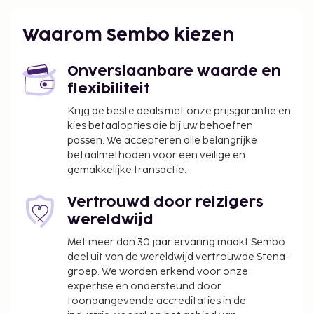
Internationale luchthaven Oostende-Brugge) - 64,3
km
Waarom Sembo kiezen
Enkele van de voorzieningen zijn een
stomerij/wasserijservice, een bagageopslagruimte
Onverslaanbare waarde en
en een kluis bij de receptie. Ter plaatse heb je gratis
flexibiliteit
parkeerplaatsen. Plezier gegarandeerd dankzij
fietsenverhuur of geniet van het uitzicht vanuit een
Krijg de beste deals met onze prijsgarantie en
kies betaalopties die bij uw behoeften
tuin. Extra voorzieningen van dit aparthotel zijn
passen. We accepteren alle belangrijke
gratis wifi en een automaat. Op werkdagen wordt er
betaalmethoden voor een veilige en
tegen betaling een ontbijtbuffet geserveerd van
gemakkelijke transactie.
07.00 uur tot 09.30 uur en in het weekend is dit
beschikbaar van 08.30 uur tot 10.30 uur.
Vertrouwd door reizigers
De volgende kosten dienen bij de accommodatie te
wereldwijd
worden betaald. De kosten kunnen inclusief
Met meer dan 30 jaar ervaring maakt Sembo
toepasselijke belastingen zijn:
deel uit van de wereldwijd vertrouwde Stena-
groep. We worden erkend voor onze
Borgsom: EUR 50 per accommodatie, per
expertise en ondersteund door
verblijf
toonaangevende accreditaties in de
Schoonmaakkosten: EUR 10 per