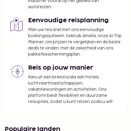
industrie, vooral op het gebied van
accommodatie, per nacht
autoreizen.
We hebben alle kosten vermeld die de
Eenvoudige reisplanning
accommodatie aan ons heeft doorgegeven.
Plan uw reis snel met ons eenvoudige
Toeslag voor het ontbijtbuffet: ca. EUR 20 voor
boekingssysteem. Gebruik Amelia, onze AI Trip
volwassenen en ca. EUR 20 voor kinderen
Planner, om prijzen te vergelijken en de beste
Toeslag voor babybed: EUR 15.0 per nacht
deals te vinden, met de zekerheid van ons
pakketbeschermingsplan.
Deze lijst is mogelijk niet volledig. Toeslagen en
borgsommen zijn mogelijk excl. btw en kunnen
Reis op jouw manier
wijzigen.
Kies uit een breed scala aan hotels,
Alleen geregistreerde hotelgasten worden in de
luchtvaartmaatschappijen,
kamers toegelaten.
vakantiewoningen en activiteiten. Ons
Deze accommodatie heet gasten van elke
platform biedt flexibiliteit en duurzame
reisopties, zodat u kunt reizen zoals u wilt.
seksuele geaardheid en genderidentiteit
welkom (LGBTI+-vriendelijk).
Populaire landen