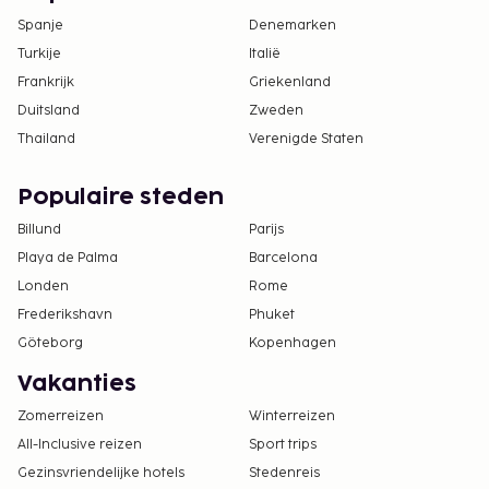
Spanje
Denemarken
Turkije
Italië
Frankrijk
Griekenland
Duitsland
Zweden
Thailand
Verenigde Staten
Populaire steden
Billund
Parijs
Playa de Palma
Barcelona
Londen
Rome
Frederikshavn
Phuket
Göteborg
Kopenhagen
Vakanties
Zomerreizen
Winterreizen
All-Inclusive reizen
Sport trips
Gezinsvriendelijke hotels
Stedenreis