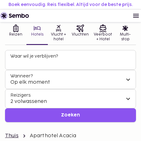
Boek eenvoudig. Reis flexibel. Altijd voor de beste prijs.
Reizen
Hotels
Vlucht +
Vluchten
Veerboot
Multi-
hotel
+ Hotel
stop
Waar wil je verblijven?
Wanneer?
Op elk moment
Reizigers
2 volwassenen
Zoeken
Thuis
Aparthotel Acacia