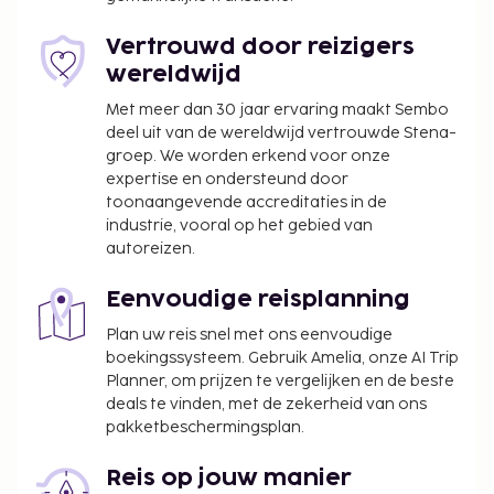
Laat uitchecken is tegen een toeslag mogelijk
(onder voorbehoud van beschikbaarheid)
Vertrouwd door reizigers
wereldwijd
Deze lijst is mogelijk niet volledig. Toeslagen en
borgsommen zijn mogelijk excl. btw en kunnen
Met meer dan 30 jaar ervaring maakt Sembo
wijzigen.
deel uit van de wereldwijd vertrouwde Stena-
groep. We worden erkend voor onze
expertise en ondersteund door
toonaangevende accreditaties in de
industrie, vooral op het gebied van
autoreizen.
Eenvoudige reisplanning
Plan uw reis snel met ons eenvoudige
boekingssysteem. Gebruik Amelia, onze AI Trip
Planner, om prijzen te vergelijken en de beste
deals te vinden, met de zekerheid van ons
pakketbeschermingsplan.
Reis op jouw manier