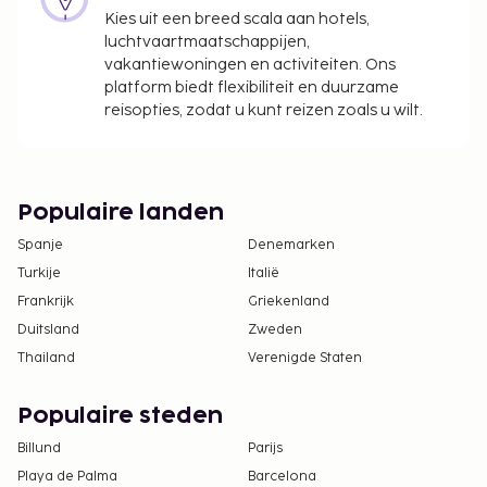
Kies uit een breed scala aan hotels,
luchtvaartmaatschappijen,
vakantiewoningen en activiteiten. Ons
platform biedt flexibiliteit en duurzame
reisopties, zodat u kunt reizen zoals u wilt.
Populaire landen
Spanje
Denemarken
Turkije
Italië
Frankrijk
Griekenland
Duitsland
Zweden
Thailand
Verenigde Staten
Populaire steden
Billund
Parijs
Playa de Palma
Barcelona