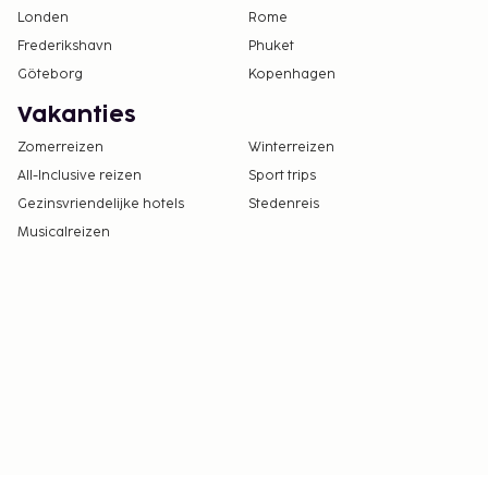
Londen
Rome
Frederikshavn
Phuket
Göteborg
Kopenhagen
Vakanties
Zomerreizen
Winterreizen
All-Inclusive reizen
Sport trips
Gezinsvriendelijke hotels
Stedenreis
Musicalreizen