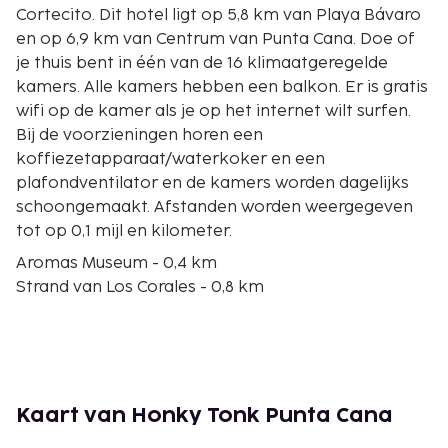
Cortecito. Dit hotel ligt op 5,8 km van Playa Bávaro
en op 6,9 km van Centrum van Punta Cana. Doe of
je thuis bent in één van de 16 klimaatgeregelde
kamers. Alle kamers hebben een balkon. Er is gratis
wifi op de kamer als je op het internet wilt surfen.
Bij de voorzieningen horen een
koffiezetapparaat/waterkoker en een
plafondventilator en de kamers worden dagelijks
schoongemaakt. Afstanden worden weergegeven
tot op 0,1 mijl en kilometer.
Aromas Museum - 0,4 km
Strand van Los Corales - 0,8 km
Playa El Cortecito - 1,3 km
Rafa Nadal Tenniscentrum Punta Cana - 2,4 km
Fun Republic - 2,5 km
Golf- en countryclub Cocotal - 2,6 km
Casino Avalon Princess - 3,7 km
Kaart van Honky Tonk Punta Cana
Barceló Bávaro Convention Center - 4,8 km