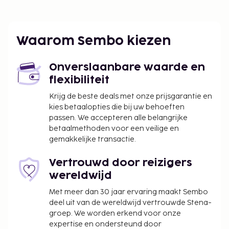
plaatse heb je gratis parkeerplaatsen. Plezier
gegarandeerd dankzij een buitenzwembad of
geniet van het uitzicht vanuit een tuin.
Waarom Sembo kiezen
De volgende kosten dienen bij de accommodatie te
worden betaald. De kosten kunnen inclusief
Onverslaanbare waarde en
toepasselijke belastingen zijn:
flexibiliteit
Vóór het inchecken dien je een borgsom van
Krijg de beste deals met onze prijsgarantie en
EUR 200 te betalen.
kies betaalopties die bij uw behoeften
passen. We accepteren alle belangrijke
We hebben alle kosten vermeld die de
betaalmethoden voor een veilige en
accommodatie aan ons heeft doorgegeven.
gemakkelijke transactie.
Contacloos inchecken en contactloos
Vertrouwd door reizigers
uitchecken zijn mogelijk.
wereldwijd
Met meer dan 30 jaar ervaring maakt Sembo
deel uit van de wereldwijd vertrouwde Stena-
groep. We worden erkend voor onze
expertise en ondersteund door