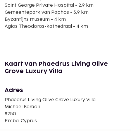
Saint George Private Hospital - 2,9 km
Gemeentepark van Paphos - 3,9 km
Byzantijns museum - 4 km
Agios Theodoros-kathedraal - 4 km
Archeologisch museum van Paphos - 4,3 km
Tombes van de Koningen - 4,4 km
Kings Avenue-winkelcentrum - 4,8 km
Kerk van Agioi Anargyro - 5 km
Agia Solomoni-catacomben - 5,2 km
Kaart van Phaedrus Living Olive
Fabrica-heuvel - 5,3 km
Grove Luxury Villa
Sint-Pauluspilaar - 5,6 km
Kerk van Panagia Chrysopolitissa - 5,6 km
Paphos Archaeological Park - 5,8 km
Adres
Haven van Paphos - 5,8 km
Phaedrus Living Olive Grove Luxury Villa
De dichtsbijzijnde luchthaven is Paphos (PFO-
Michael Karaoli
Internationale luchthaven Paphos) - 19,8 km
8250
Emba, Cyprus
Enkele van de voorzieningen zijn een snelle
incheckservice en een snelle uitcheckservice. Ter