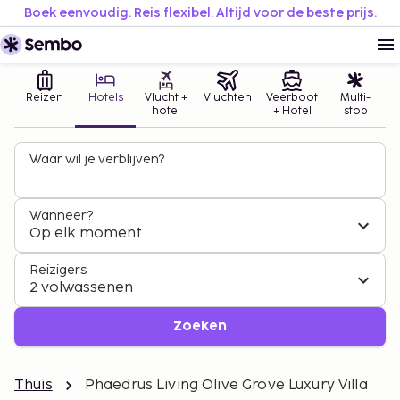
Boek eenvoudig. Reis flexibel. Altijd voor de beste prijs.
Reizen
Hotels
Vlucht +
Vluchten
Veerboot
Multi-
hotel
+ Hotel
stop
Waar wil je verblijven?
Wanneer?
Op elk moment
Reizigers
2 volwassenen
Zoeken
Thuis
Phaedrus Living Olive Grove Luxury Villa