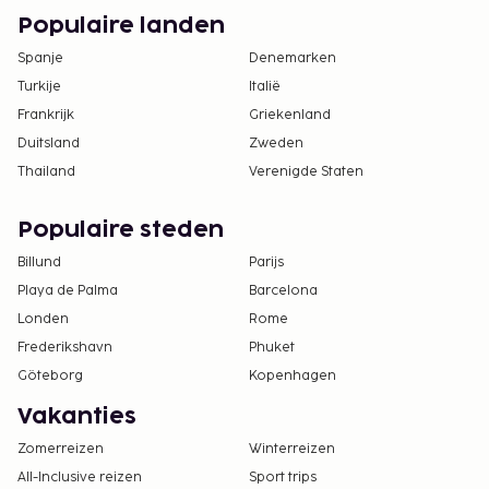
Populaire landen
Spanje
Denemarken
Turkije
Italië
Frankrijk
Griekenland
Duitsland
Zweden
Thailand
Verenigde Staten
Populaire steden
Billund
Parijs
Playa de Palma
Barcelona
Londen
Rome
Frederikshavn
Phuket
Göteborg
Kopenhagen
Vakanties
Zomerreizen
Winterreizen
All-Inclusive reizen
Sport trips