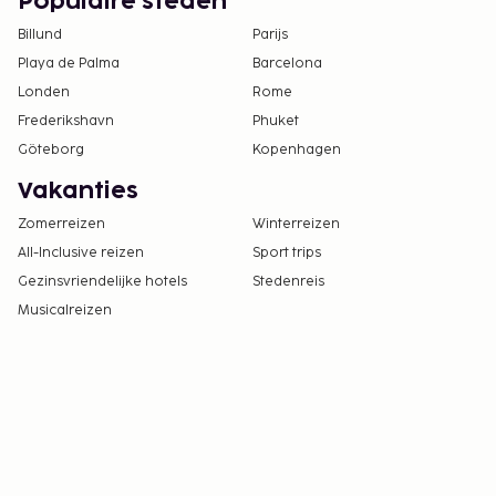
Populaire steden
Billund
Parijs
Playa de Palma
Barcelona
Londen
Rome
Frederikshavn
Phuket
Göteborg
Kopenhagen
Vakanties
Zomerreizen
Winterreizen
All-Inclusive reizen
Sport trips
Gezinsvriendelijke hotels
Stedenreis
Musicalreizen