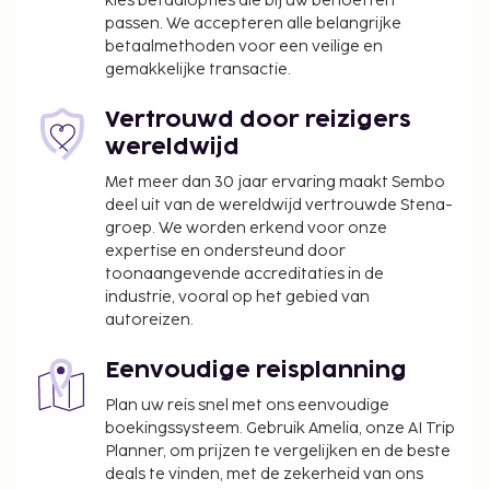
accommodatie via de gegevens in de
kies betaalopties die bij uw behoeften
passen. We accepteren alle belangrijke
boekingsbevestiging.
betaalmethoden voor een veilige en
Gasten kunnen een mobiel apparaat gebruiken
gemakkelijke transactie.
voor toegang tot de kamer.
Vertrouwd door reizigers
wereldwijd
Met meer dan 30 jaar ervaring maakt Sembo
deel uit van de wereldwijd vertrouwde Stena-
groep. We worden erkend voor onze
expertise en ondersteund door
toonaangevende accreditaties in de
industrie, vooral op het gebied van
autoreizen.
Eenvoudige reisplanning
Plan uw reis snel met ons eenvoudige
boekingssysteem. Gebruik Amelia, onze AI Trip
Planner, om prijzen te vergelijken en de beste
deals te vinden, met de zekerheid van ons