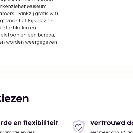
Korkenzieher Museum
amers. Dankzij gratis wifi
rgt voor het kijkplezier.
letartikelen en
telefoon en een bureau,
anden worden weergegeven
iezen
e en flexibiliteit
Vertrouwd do
jsgarantie en kies
Met meer dan 30 jaa