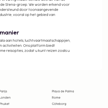
wde Stena-groep. We worden erkend voor
ondersteund door toonaangevende
ndustrie, vooral op het gebied van
 manier
cala aan hotels, luchtvaartmaatschappijen,
activiteiten. Ons platform biedt
zame reisopties, zodat u kunt reizen zoals u
Parijs
Playa de Palma
Londen
Rome
Phuket
Göteborg