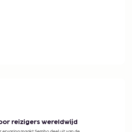
or reizigers wereldwijd
r ervaring maakt Sembo deel uit van de