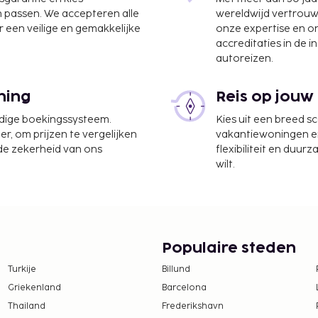
n passen. We accepteren alle
wereldwijd vertrou
 een veilige en gemakkelijke
onze expertise en 
accreditaties in de i
autoreizen.
ning
Reis op jouw
ourg) - 70,7 km
udige boekingssysteem.
Kies uit een breed s
er, om prijzen te vergelijken
vakantiewoningen en 
kservice, een snelle
 de zekerheid van ons
flexibiliteit en duur
e gratis parkeerplaatsen.
wilt.
iet van het uitzicht
atis wifi, hulp bij
t hotel van de
 bar/lounge. Dagelijks
 gratis ontbijtbuffet.
Populaire steden
rrenclassificatie toe.
Turkije
Billund
ekregen.
Griekenland
Barcelona
jk (onder voorbehoud van
Thailand
Frederikshavn