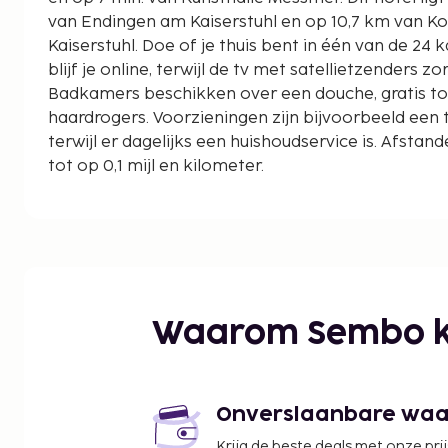
van Endingen am Kaiserstuhl en op 10,7 km van 
Kaiserstuhl. Doe of je thuis bent in één van de 24 k
blijf je online, terwijl de tv met satellietzenders zo
Badkamers beschikken over een douche, gratis toi
haardrogers. Voorzieningen zijn bijvoorbeeld een 
terwijl er dagelijks een huishoudservice is. Afst
tot op 0,1 mijl en kilometer.
Kaiserstuhl - 0,1 km
Kunsthalle Messmer - 4,8 km
Rijn - 8,2 km
Altstadt van Endingen am Kaiserstuhl - 8,6 km
Spring! Trampolinepark - 8,9 km
Familienweingut Schmidt - 10 km
Waarom Sembo k
Elzwiesen Natuurreservaat - 10,5 km
Korkenzieher Museum Kaiserstuhl - 10,7 km
Schloss Burkheim - 10,9 km
Zuidelijk Zwarte Woud Natuurpark - 11,3 km
Onverslaanbare waard
Burkheimer Baggersee - 11,7 km
Krijg de beste deals met onze pri