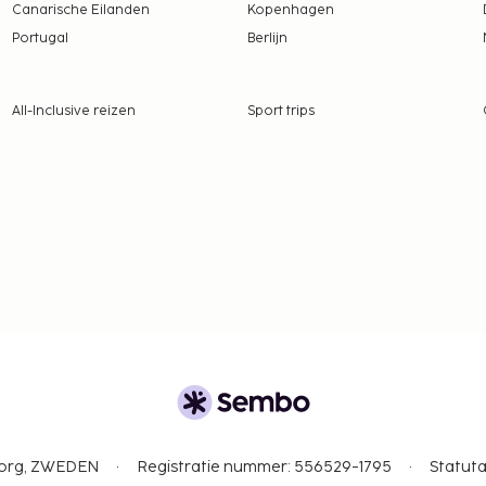
Canarische Eilanden
Kopenhagen
Portugal
Berlijn
 borgsommen zijn mogelijk
All-Inclusive reizen
Sport trips
gborg, ZWEDEN
Registratie nummer: 556529-1795
Statuta