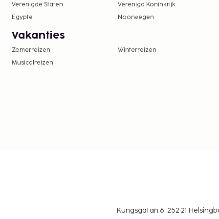
Verenigde Staten
Verenigd Koninkrijk
Toeslag voor extra bed: EUR 30.0 per nacht
Egypte
Noorwegen
Deze lijst is mogelijk niet volledig. Toeslagen en
Vakanties
excl. btw en kunnen wijzigen.
Zomerreizen
Winterreizen
Musicalreizen
Kungsgatan 6, 252 21 Helsin