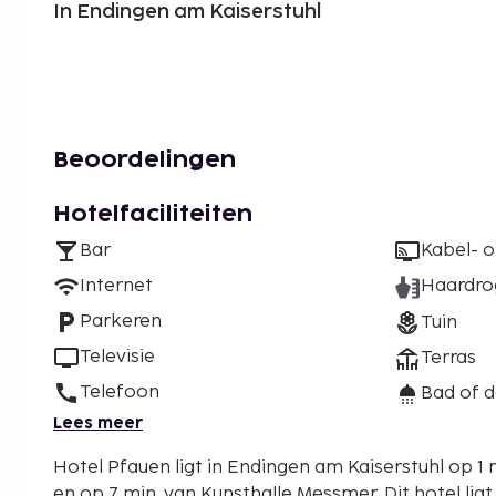
In Endingen am Kaiserstuhl
Beoordelingen
Hotelfaciliteiten
Bar
Kabel- of
Internet
Haardro
Parkeren
Tuin
Televisie
Terras
Telefoon
Bad of 
Lees meer
Hotel Pfauen ligt in Endingen am Kaiserstuhl op 1 m
en op 7 min. van Kunsthalle Messmer. Dit hotel ligt op 8,6 km van Altstadt