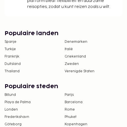
platform biedt flexibiliteit en duurzame
reisopties, zodat u kunt reizen zoals u wilt.
Populaire landen
Spanje
Denemarken
Turkije
Italië
Frankrijk
Griekenland
Duitsland
Zweden
Thailand
Verenigde Staten
Populaire steden
Billund
Parijs
Playa de Palma
Barcelona
Londen
Rome
Frederikshavn
Phuket
Göteborg
Kopenhagen