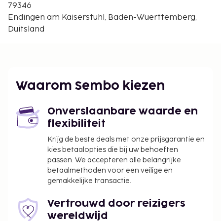
Naturschutzgebiet Taubergießen - 12,6 km
79346
De dichtstbijgelegen grootste luchthavens zijn:
Endingen am Kaiserstuhl, Baden-Wuerttemberg,
Strasbourg (SXB-Internationale luchthaven
Duitsland
Strasbourg) - 70,3 km
Mulhouse (MLH-EuroAirport) - 90 km
Enkele van de voorzieningen zijn een lift en een
automaat. Profiteer van de handige voorzieningen
Waarom Sembo kiezen
zoals winkels ter plaatse en een automaat.
Laat uitchecken is tegen een toeslag mogelijk
Onverslaanbare waarde en
(onder voorbehoud van beschikbaarheid)
flexibiliteit
Deze lijst is mogelijk niet volledig. Toeslagen en
Krijg de beste deals met onze prijsgarantie en
borgsommen zijn mogelijk excl. btw en kunnen
kies betaalopties die bij uw behoeften
wijzigen.
passen. We accepteren alle belangrijke
betaalmethoden voor een veilige en
gemakkelijke transactie.
Vertrouwd door reizigers
wereldwijd