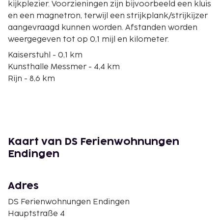
kijkplezier. Voorzieningen zijn bijvoorbeeld een kluis
en een magnetron, terwijl een strijkplank/strijkijzer
aangevraagd kunnen worden. Afstanden worden
weergegeven tot op 0,1 mijl en kilometer.
Kaiserstuhl - 0,1 km
Kunsthalle Messmer - 4,4 km
Rijn - 8,6 km
Altstadt van Endingen am Kaiserstuhl - 9 km
Zuidelijk Zwarte Woud Natuurpark - 9,3 km
Spring! Trampolinepark - 9,3 km
Familienweingut Schmidt - 10,4 km
Elzwiesen Natuurreservaat - 10,9 km
Kaart van DS Ferienwohnungen
Korkenzieher Museum Kaiserstuhl - 11,1 km
Endingen
Schloss Burkheim - 11,3 km
Gallushof Winery - 11,3 km
Kart-Bahn Teningen - 11,7 km
Adres
Burkheimer Baggersee - 12,1 km
DS Ferienwohnungen Endingen
Mondhalde - 12,4 km
Hauptstraße 4