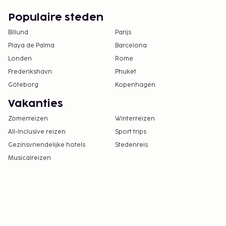
Populaire steden
Billund
Parijs
Playa de Palma
Barcelona
Londen
Rome
Frederikshavn
Phuket
Göteborg
Kopenhagen
Vakanties
Zomerreizen
Winterreizen
All-Inclusive reizen
Sport trips
Gezinsvriendelijke hotels
Stedenreis
Musicalreizen