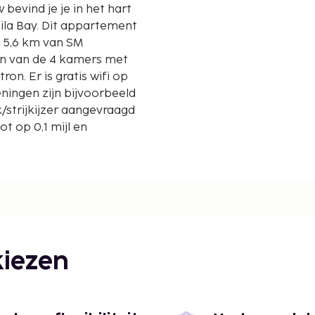
rt
ppartement
 5,6 km van SM
één van de 4 kamers met
on. Er is gratis wifi op
eningen zijn bijvoorbeeld
k/strijkijzer aangevraagd
 op 0,1 mijl en
iezen