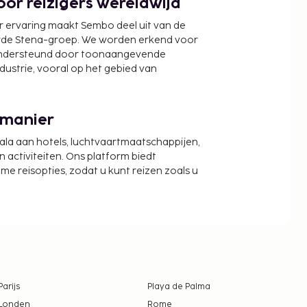
or reizigers wereldwijd
r ervaring maakt Sembo deel uit van de
wde Stena-groep. We worden erkend voor
ondersteund door toonaangevende
ndustrie, vooral op het gebied van
 manier
cala aan hotels, luchtvaartmaatschappijen,
activiteiten. Ons platform biedt
zame reisopties, zodat u kunt reizen zoals u
Parijs
Playa de Palma
Londen
Rome