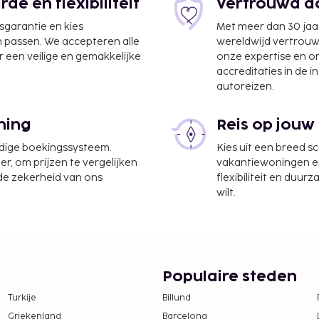
e en flexibiliteit
Vertrouwd do
jsgarantie en kies
Met meer dan 30 jaa
n passen. We accepteren alle
wereldwijd vertrou
 een veilige en gemakkelijke
onze expertise en 
accreditaties in de i
autoreizen.
Aquino Intl.) - 10,8 km
ning
Reis op jouw
ptie, een wasserij en een
udige boekingssysteem.
Kies uit een breed s
er, om prijzen te vergelijken
vakantiewoningen en 
te worden betaald. De
 de zekerheid van ons
flexibiliteit en duur
ijn:
wilt.
e, per verblijf
tie aan ons heeft
Populaire steden
Turkije
Billund
rkt in- en uitrijden)
eckt tussen 17.30 uur en
Griekenland
Barcelona