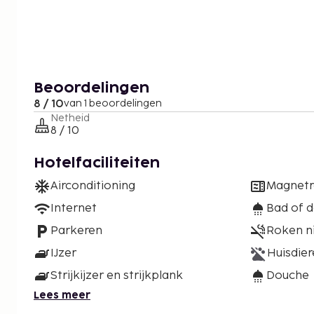
Beoordelingen
8 / 10
van 1 beoordelingen
Netheid
8 / 10
Hotelfaciliteiten
Airconditioning
Magnet
Internet
Bad of 
Parkeren
Roken n
IJzer
Huisdier
Strijkijzer en strijkplank
Douche
Lees meer