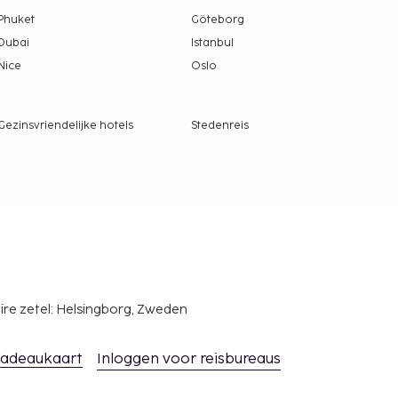
Phuket
Göteborg
Dubai
Istanbul
Nice
Oslo
Gezinsvriendelijke hotels
Stedenreis
ire zetel: Helsingborg, Zweden
adeaukaart
Inloggen voor reisbureaus