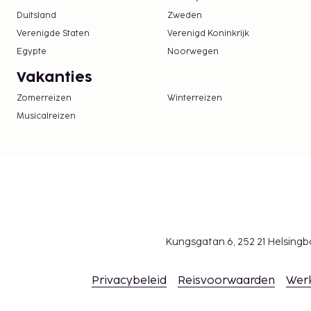
21.00 uur
Duitsland
Zweden
Verenigde Staten
Verenigd Koninkrijk
Deze lijst is mogelijk niet volledig. Toeslagen en
Egypte
Noorwegen
excl. btw en kunnen wijzigen.
Vakanties
Het zwembad is toegankelijk van 06.30 uur tot 
In deze accommodatie zijn huisdieren en assis
Zomerreizen
Winterreizen
toegestaan.
Musicalreizen
Kungsgatan 6, 252 21 Helsin
Privacybeleid
Reisvoorwaarden
Wer