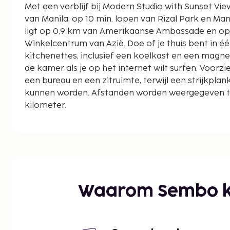
Met een verblijf bij Modern Studio with Sunset View bevind je je in het ha
van Manila, op 10 min. lopen van Rizal Park en Manila Bay. Dit a
ligt op 0,9 km van Amerikaanse Ambassade en op
Winkelcentrum van Azië. Doe of je thuis bent in 
kitchenettes, inclusief een koelkast en een magnetr
de kamer als je op het internet wilt surfen. Voorzi
een bureau en een zitruimte, terwijl een strijkplan
kunnen worden. Afstanden worden weergegeven tot
kilometer.
Robinson's Place - 0,1 km
St. Luke's Medical Center Extension Clinic - 0,2 km
Rizal Park - 0,5 km
Dokterziekenhuis van Manila - 0,6 km
Philippine General Hospital - 0,6 km
BayWalk - 0,6 km
Waarom Sembo k
Manila Bay - 0,7 km
Amerikaanse Ambassade - 0,9 km
Quirino Grandstand - 1,3 km