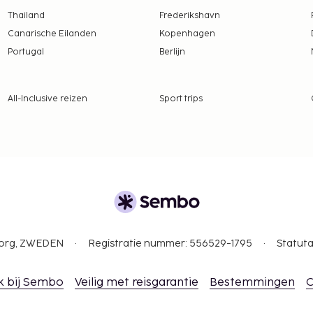
Thailand
Frederikshavn
Canarische Eilanden
Kopenhagen
 borgsommen zijn mogelijk
Portugal
Berlijn
21.30 uur.
tentiedieren niet
All-Inclusive reizen
Sport trips
gborg, ZWEDEN
Registratie nummer: 556529-1795
Statuta
k bij Sembo
Veilig met reisgarantie
Bestemmingen
C