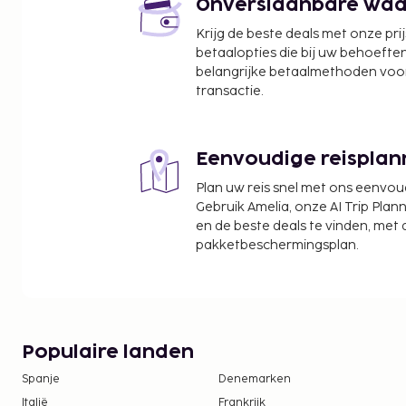
Manila Ocean Park - 1,4 km
Onverslaanbare waard
SM City Manila - 1,6 km
Krijg de beste deals met onze pri
Kerk van San Agustin - 1,7 km
betaalopties die bij uw behoefte
Dierentuin van Manila - 1,9 km
belangrijke betaalmethoden voor
Kathedraal van Manila - 2,1 km
transactie.
Ninoy Aquino-stadion - 2,1 km
De dichtsbijzijnde luchthaven is Manila (MNL-Ninoy 
Eenvoudige reisplan
Enkele van de voorzieningen zijn een 24-uurs rece
Plan uw reis snel met ons eenvo
lift. Ter plaatse heb je parkeerplaatsen.
Gebruik Amelia, onze AI Trip Plann
De volgende kosten dienen bij de accommodatie 
en de beste deals te vinden, met
kosten kunnen inclusief toepasselijke belastingen z
pakketbeschermingsplan.
Contante schadeborg: PHP 5000 per verblijf
Schoonmaakkosten: PHP 500 per accommodati
We hebben alle kosten vermeld die de accommoda
Populaire landen
doorgegeven.
Spanje
Denemarken
Parkeerkosten: PHP 500 per nacht (incl. onbepe
Toeslag voor late check-in: PHP 350 als je inch
Italië
Frankrijk