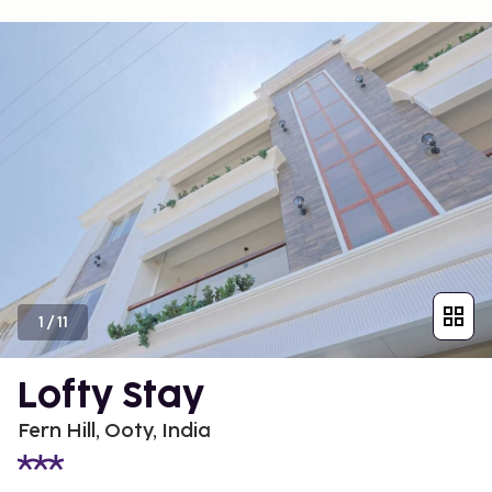
1
/
11
Lofty Stay
Fern Hill, Ooty, India