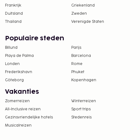
Frankrijk
Griekenland
Duitsland
Zweden
Thailand
Verenigde Staten
Populaire steden
Billund
Parijs
Playa de Palma
Barcelona
Londen
Rome
Frederikshavn
Phuket
Göteborg
Kopenhagen
Vakanties
Zomerreizen
Winterreizen
All-Inclusive reizen
Sport trips
Gezinsvriendelijke hotels
Stedenreis
Musicalreizen