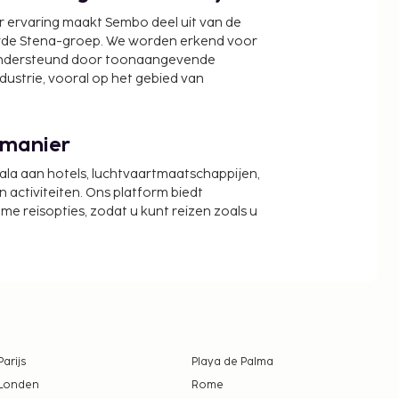
r ervaring maakt Sembo deel uit van de
wde Stena-groep. We worden erkend voor
ondersteund door toonaangevende
ndustrie, vooral op het gebied van
 manier
cala aan hotels, luchtvaartmaatschappijen,
activiteiten. Ons platform biedt
zame reisopties, zodat u kunt reizen zoals u
Parijs
Playa de Palma
Londen
Rome