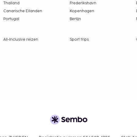
tie aan ons heeft
Thailand
Frederikshavn
Canarische Eilanden
Kopenhagen
lfde kamer als hun ouders
Portugal
Berlijn
ruiken.
All-Inclusive reizen
Sport trips