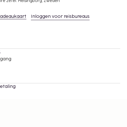
ire zetel: Helsingborg, Zweden
adeaukaart
Inloggen voor reisbureaus
s
oegang