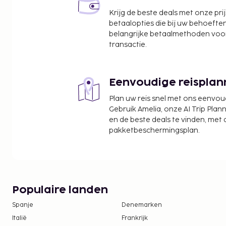
Amelia Island Museum of History - 3,9 km
Krijg de beste deals met onze pri
Fernandina Beach Pinball Museum - 3,9 km
betaalopties die bij uw behoefte
Island Falls Golf - 4 km
belangrijke betaalmethoden voor
Blue Door Artists - 4 km
transactie.
Island Art Association Gallery - 4,2 km
Fernandina Harbor Marina - 4,2 km
Eenvoudige reisplan
De dichtstbijgelegen grootste luchthavens zijn:
Jacksonville International Airport (JAX) - 42,4 km
Plan uw reis snel met ons eenvo
Jacksonville, FL (CRG-Jacksonville Executive at Crai
Gebruik Amelia, onze AI Trip Plann
en de beste deals te vinden, met
Daytona Beach, Florida (DAB-Internationale luch
pakketbeschermingsplan.
200,6 km
Profiteer van een buitenzwembad of maak gebruik 
barbecues.
De volgende kosten dienen bij de accommodatie 
Populaire landen
kosten kunnen inclusief toepasselijke belastingen z
Spanje
Denemarken
Schoonmaaktoeslag varieert op basis van verb
Italië
Frankrijk