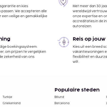
jsgarantie en kies
Met meer dan 30 jaa
n passen. We accepteren alle
wereldwijd vertrou
 een veilige en gemakkelijke
onze expertise en 
accreditaties in de i
autoreizen.
ning
Reis op jouw
udige boekingssysteem.
Kies uit een breed s
g) - 61,2 km
er, om prijzen te vergelijken
vakantiewoningen en 
 de zekerheid van ons
flexibiliteit en duur
thaven Daytona Beach) -
wilt.
van gratis wifi of
te worden betaald. De
Populaire steden
ijn:
Turkije
Billund
lijfsduur en unit
Griekenland
Barcelona