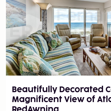
Beautifully Decorated 
Magnificent View of Atl
RedAwning