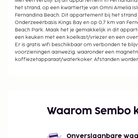
Met een verblijf bij dit appartement in Fernandina
het strand, op een kwartiertje van Omni Amelia Is
Fernandina Beach. Dit appartement bij het strand ligt op 47,6 km van
Onderzeeërbasis Kings Bay en op 0,7 km van Fer
Beach Park. Maak het je gemakkelijk in dit appar
een keuken met een koelkast/vriezer en een oven. 
Er is gratis wifi beschikbaar om verbonden te blijve
voorzieningen aanwezig, waaronder een magnetr
koffiezetapparaat/waterkoker. Afstanden worden
mijl en kilometer.
Fernandina Beach - 0,2 km
Fernandina Beach Main Beach Park - 0,7 km
Fort Clinch State Park - 1 km
Egan's Creek Greenway Trail - 1,3 km
Amelia Island Lighthouse - 2,1 km
Waarom Sembo k
Baptist Medical Center - Nassau - 2,7 km
Seaside Park - 2,7 km
Fernandina Little Theatre - 3,1 km
Amelia Community Theatre - 3,8 km
Onverslaanbare waard