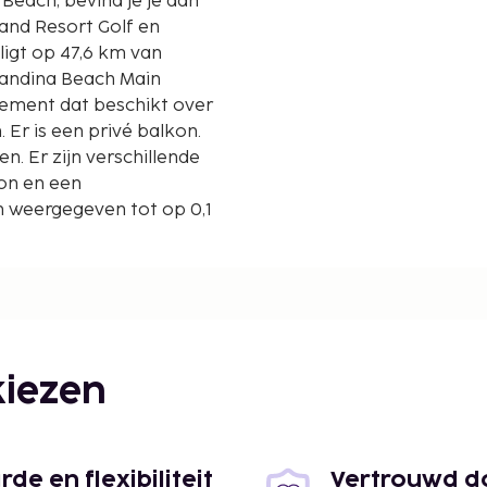
 Beach, bevind je je aan
land Resort Golf en
nandina Beach Main
tement dat beschikt over
Er is een privé balkon.
n. Er zijn verschillende
on en een
 weergegeven tot op 0,1
iezen
e en flexibiliteit
Vertrouwd do