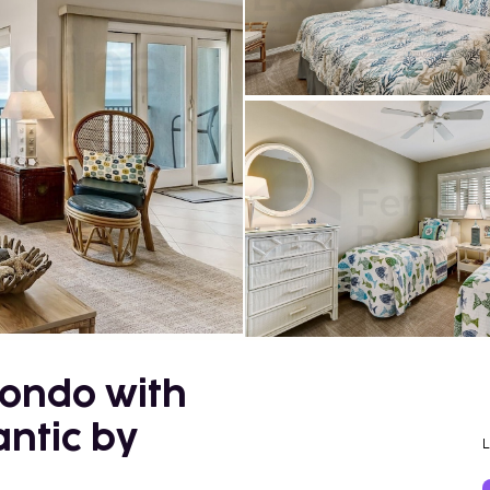
Condo with
antic by