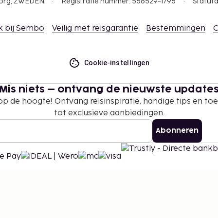
gborg, ZWEDEN
Registratie nummer: 556529-1795
Statuta
k bij Sembo
Veilig met reisgarantie
Bestemmingen
C
Cookie-instellingen
Mis niets – ontvang de nieuwste update
 op de hoogte! Ontvang reisinspiratie, handige tips en t
tot exclusieve aanbiedingen.
Abonneren
©
2026
Stena Line Travel Group AB